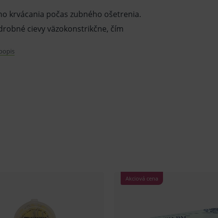
ho krvácania počas zubného ošetrenia.
 drobné cievy väzokonstrikčne, čím
 popis
kej zdravotníckej pomôcky in vitro
tajte informácie o výrobku a ak je
tickej zdravotníckej pomôcky in vitro
innosťou inej liečby alebo inej
ej pomôcky in vitro a jeho použitie môže