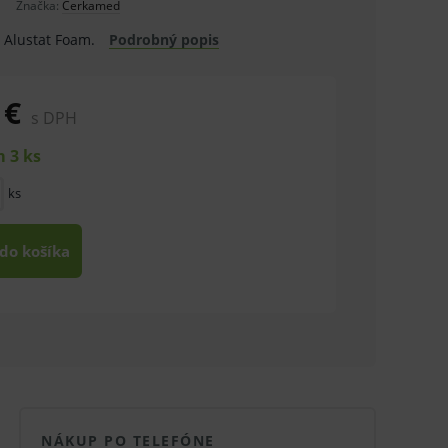
Značka:
Cerkamed
e Alustat Foam.
Podrobný popis
 €
s DPH
 3 ks
ks
 do košíka
NÁKUP PO TELEFÓNE