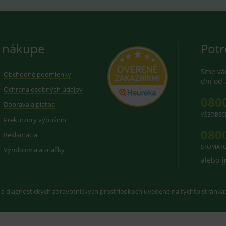
 nákupe
Potr
Sme vám
Obchodné podmienky
dní od 
Ochrana osobných údajov
080
Doprava a platba
VŠEOBEC
Prekurzory výbušnín
080
Reklamácia
STOMATO
Výrobcovia a značky
alebo
i
 a diagnostických zdravotníckych prostriedkoch uvedené na týchto stránk