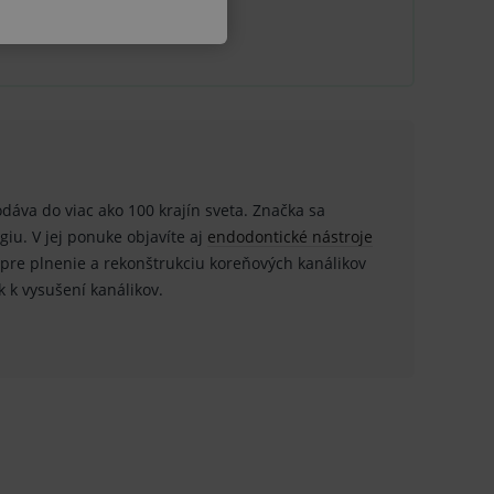
u do košíka atď. Pre správne
odáva do viac ako 100 krajín sveta. Značka sa
iu. V jej ponuke objavíte aj
endodontické nástroje
.
pre plnenie a rekonštrukciu koreňových kanálikov
ok k vysušení kanálikov.
nných relací uživatelů
.
.
ů.
.