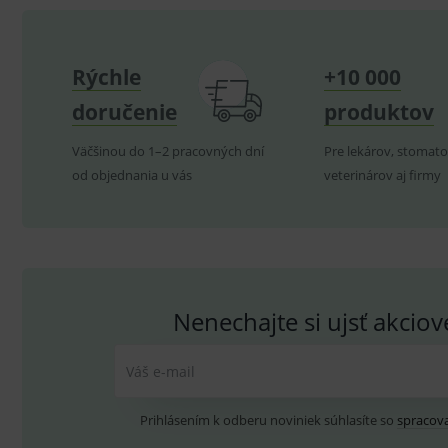
CookieScriptConsent
C
Rýchle
+10 000
P
Název
doručenie
produktov
Pro
D
Název
Do
_gcl_au
G
Väčšinou do 1–2 pracovných dní
Pre lekárov, stomato
.
_gat_UA-
.me
193359858-4
od objednania u vás
veterinárov aj firmy
test_cookie
G
_ga
.d
Goo
.me
IDE
G
_gid
.d
Goo
.me
VISITOR_INFO1_LIVE
G
YSC
.
Goo
.yo
Nenechajte si ujsť akcio
sid
.se
_ga_GXRFBLV37P
.me
Váš e-mail
Prihlásením k odberu noviniek súhlasíte so
spracov