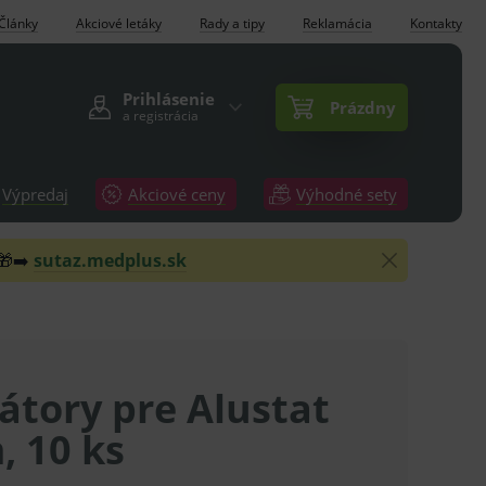
Články
Akciové letáky
Rady a tipy
Reklamácia
Kontakty
Prihlásenie
Prázdny
a registrácia
Výpredaj
Akciové ceny
Výhodné sety
 🎁➡️
sutaz.medplus.sk
átory pre Alustat
, 10 ks