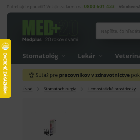
0800 601 433
Potrebujete poradiť? Volajte zadarmo na
–
Všeobecná
Stomatológ
Lekár
Veterin
🏆 Súťaž pre
pracovníkov v zdravotníctve
pokr
Úvod
Stomatochirurgia
Hemostatické prostriedky