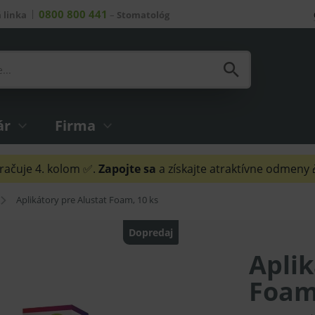
0800 800 441
 linka
–
Stomatológ
ár
Firma
ačuje 4. kolom ✅.
Zapojte sa
a získajte atraktívne odmeny
Aplikátory pre Alustat Foam, 10 ks
Dopredaj
Aplik
Foam