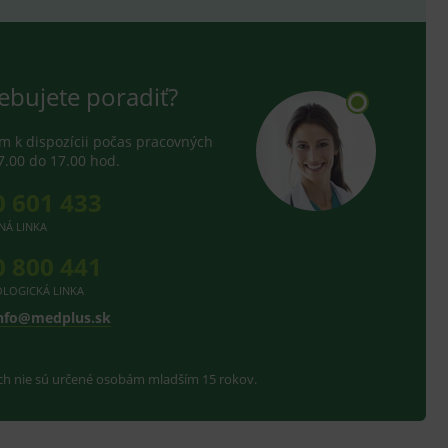
ebujete poradiť?
 k dispozícii počas pracovných
7.00 do 17.00 hod.
0 601 433
NÁ LINKA
0 800 441
LOGICKÁ LINKA
nfo@medplus.sk
ach nie sú určené osobám mladším 15 rokov.