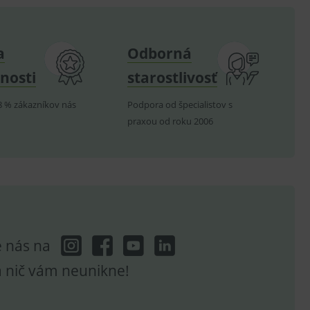
om k zapamatování
e nutné, aby banner cookie
a
Odborná
nosti
starostlivosť
hodné reklamy.
8 % zákazníkov nás
Podpora od špecialistov s
e analytics.
praxou od roku 2006
poruje cookies a
e analytics.
hodné reklamy.
e analytics.
telských předvoleb pro
těvník webu používá
dování zobrazení
ení vhodné reklamy.
e nás na
e analytics.
a nič vám neunikne!