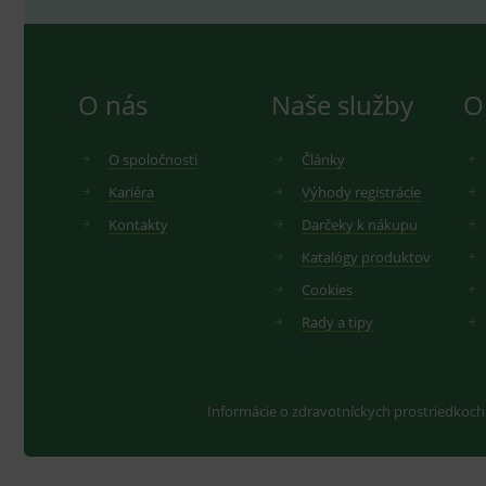
O nás
Naše služby
O
O spoločnosti
Články
Kariéra
Výhody registrácie
Kontakty
Darčeky k nákupu
Katalógy produktov
Cookies
Rady a tipy
Informácie o zdravotníckych prostriedkoch