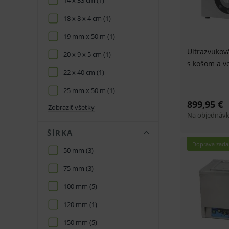
14 x 33 cm
(1)
18 x 8 x 4 cm
(1)
19 mm x 50 m
(1)
Ultrazvuková
20 x 9 x 5 cm
(1)
s košom a 
22 x 40 cm
(1)
25 mm x 50 m
(1)
899,95 €
Zobraziť všetky
Na objednáv
ŠÍRKA
Doprava zad
50 mm
(3)
75 mm
(3)
100 mm
(5)
120 mm
(1)
150 mm
(5)