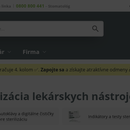
0800 800 441
 linka
–
Stomatológ
ár
Firma
ačuje 4. kolom ✅.
Zapojte sa
a získajte atraktívne odmeny
lizácia lekárskych nástro
Autoklávy a digitálne čističky
Indikátory a testy ster
pre sterilizáciu