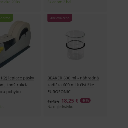
ac ako 20 ks
Skladom 2 bal
.
adarmo
Akciová cena
ů.
.
om k zapamatování
e nutné, aby banner cookie
 1(2) lepiace pásky
BEAKER 600 ml - náhradná
hodné reklamy.
e analytics.
mm, konštrukcia
kadička 600 ml k čističke
poruje cookies a
úca pohybu
EUROSONIC
e analytics.
18,25 €
-6 %
19,42 €
hodné reklamy.
ks
Na objednávku
e analytics.
telských předvoleb pro
těvník webu používá
dování zobrazení