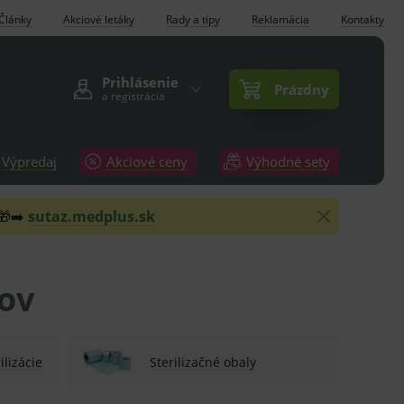
Články
Akciové letáky
Rady a tipy
Reklamácia
Kontakty
Prihlásenie
Prázdny
a registrácia
Výpredaj
Akciové ceny
Výhodné sety
 🎁➡️
sutaz.medplus.sk
jov
ilizácie
Sterilizačné obaly