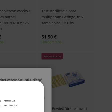
 papierové vrecko s
Test sterilizácie para
om parnej
multiparam.Getinge, tr.6,
ie, 380 x 610 x 125
samolepiaci, 250 ks
ks
€
51,50 €
bal
Skladom 1 bal
Akciová cena
ckej verejnosti, sú určené
ších osôb. V prípade, že by
 diagnózy alebo liečebného
ka nemu sa
, upozorňujeme Vás, že sa
rihlasovanie.
lizácie, para,
EURO Bowie&Dick testovací