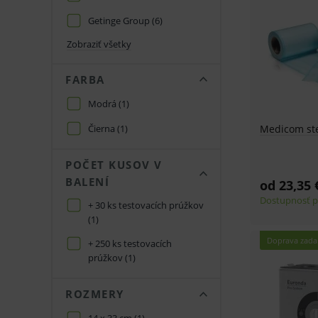
Getinge Group
(6)
Zobraziť všetky
FARBA
Modrá
(1)
Čierna
(1)
Medicom ste
POČET KUSOV V
BALENÍ
od 23,35 
Dostupnosť p
+ 30 ks testovacích prúžkov
(1)
Doprava zad
+ 250 ks testovacích
prúžkov
(1)
ROZMERY