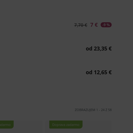
ZOBRAZUJEM
1
-
24
Z
58
adarmo
Doprava zadarmo