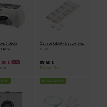
ová čistička
Čistiace tablety k autoklávu,
 Micro
10 ks
,80 €
89,50 €
-4 %
ávku
Skladom 4 bal
adarmo
Doprava zadarmo