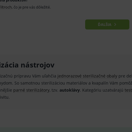
eľa produktov?
znam.cz
1 měsíc
Cookie od seznam.cz googlu. Slouží pro zobraz
filtroch
, čo je pre vás dôležité.
dplus.sk
2 roky
Cookie pro měření návštěvnosti ve službě googl
ĎALŠIA
lizácia nástrojov
lizačnú prípravu Vám uľahčia
jednorazové sterilizačné obaly
pre de
ydom. So samotnou sterilizáciou materiálov a kvapalín Vám pom
enějšie
parné sterilizátory
, tzv.
autoklávy
. Kategóriu uzatvárajú
test
ivitu.