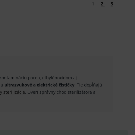
1
2
3
ení vhodné reklamy.
e analytics.
kontamináciu parou, ethylénoxidom aj
ôžu
ultrazvukové a elektrické čističky
. Tie dopĺňajú
y sterilizácie
. Overí správny chod sterilizátora a