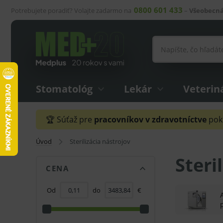
0800 601 433
Potrebujete poradiť? Volajte zadarmo na
–
Všeobecná
Stomatológ
Lekár
Veterin
🏆 Súťaž pre
pracovníkov v zdravotníctve
pokr
Úvod
Sterilizácia nástrojov
Steri
CENA
Od
do
€