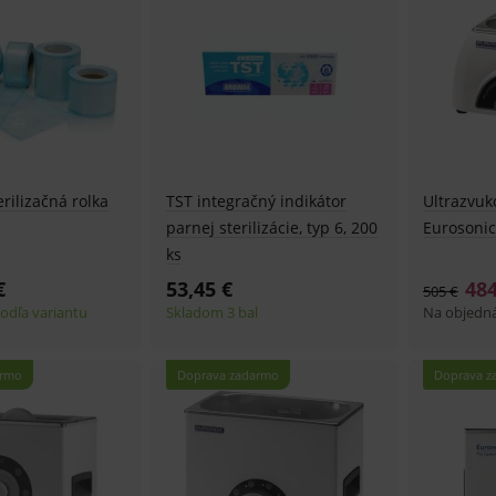
rilizačná rolka
TST integračný indikátor
Ultrazvuk
parnej sterilizácie, typ 6, 200
Eurosonic
ks
€
53,45 €
484
505 €
odľa variantu
Skladom 3 bal
Na objedn
armo
Doprava zadarmo
Doprava z