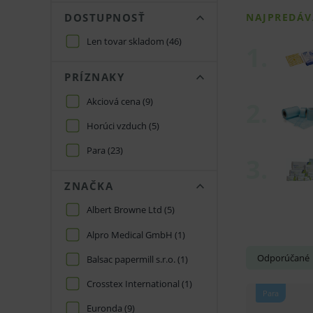
DOSTUPNOSŤ
Len tovar skladom
(46)
PRÍZNAKY
Akciová cena
(9)
Horúci vzduch
(5)
Para
(23)
ZNAČKA
Albert Browne Ltd
(5)
Alpro Medical GmbH
(1)
Odporúčané
Balsac papermill s.r.o.
(1)
Crosstex International
(1)
Para
Euronda
(9)