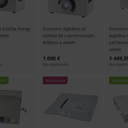
 čistička Energy
Eurosonic digitálna UZ
Eurosonic
vekom
čistička 3D s perforovaným
digitálna 
košíkom a vekom
perforov
vekom
1 090 €
1 449,3
ku
Na objednávku
Na objedn
armo
Akciová cena
Doprava z