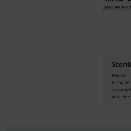
Ťažký výber? V
sid
.se
Zaškrtnite si vo 
_ga_GXRFBLV37P
.me
Steri
Predsteri
formaldeh
najrozšír
jeho efekt