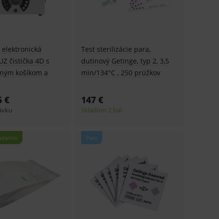
 elektronická
Test sterilizácie para,
UZ čistička 4D s
dutinový Getinge, typ 2, 3,5
aným košíkom a
min/134°C , 250 prúžkov
5 €
147 €
ávku
Skladom 2 bal
adarmo
Para