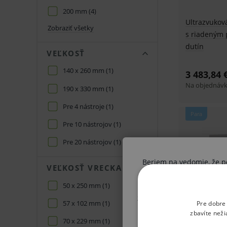
200 mm
(4)
Ultrazvuková
Zobraziť všetky
s riadeným
dutín
VEĽKOSŤ
140 x 260 mm
(1)
3 483,84 
Na objednáv
190 x 330 mm
(1)
Pre 4 nástroje
(1)
Para
Pre 10 nástrojov
(1)
Pre 20 nástrojov
(1)
Beriem na vedomie, že pon
VEĽKOSŤ VRECKA
50 x 250 mm
(1)
Ak nie ste odborník, vysta
získané informácie boli V
57 x 102 mm
(1)
Pre dobre
postupu vo vzťahu k svoj
zbavíte neži
Test sterili
70 x 229 mm
(1)