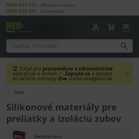
0800 601 433
–
Všeobecná linka
0800 800 441
–
Stomatológ
menu
🏆 Súťaž pre
pracovníkov v zdravotníctve
pokračuje 4. kolom ✅.
Zapojte sa
a získajte
atraktívne odmeny 🎁➡️
sutaz.medplus.sk
Úvod
Silikonové materiály pre
preliatky a izoláciu zubov
Dentálna živica