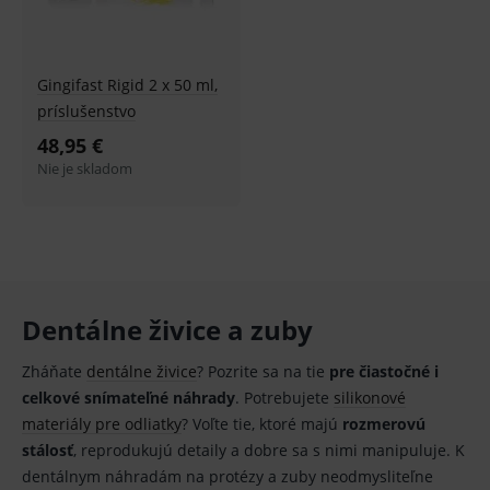
smarts
lastVisitedProducts
www.medplus.sk
1 rok
Cookie
uchová
naposl
navští
Gingifast Rigid 2 x 50 ml,
produk
príslušenstvo
ssupp.visits
www.medplus.sk
6 měsíců
Cookie
48,95 €
2 dny
pro
fungov
Nie je skladom
OnLine
smarts
CookieScriptConsent
1 rok
Tento 
CookieScript
cookie
www.medplus.sk
použív
služba
Cookie
Script.
zapama
Dentálne živice a zuby
předvo
souhla
soubo
Zháňate
dentálne živice
? Pozrite sa na tie
pre čiastočné i
cookie
návště
celkové snímateľné náhrady
. Potrebujete
silikonové
Je nutn
banne
materiály pre odliatky
? Voľte tie, ktoré majú
rozmerovú
cookie
stálosť
, reprodukujú detaily a dobre sa s nimi manipuluje. K
Cookie
Script
dentálnym náhradám na protézy a zuby neodmysliteľne
fungov