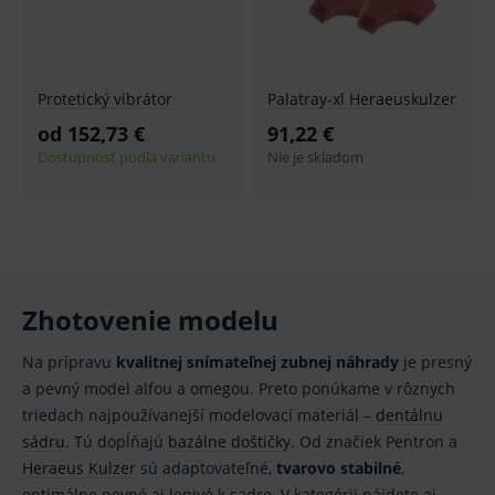
použív
udržov
promě
relací
uživate
Protetický vibrátor
Palatray-xl Heraeuskulzer
_sp_ses.ef32
www.medplus.sk
30 minut
Cookie
pro
od 152,73 €
91,22 €
fungov
OnLine
Dostupnosť podľa variantu
Nie je skladom
smarts
ssupp.vid
www.medplus.sk
6 měsíců
Cookie
2 dny
pro
fungov
OnLine
smarts
lastVisitedProducts
www.medplus.sk
1 rok
Cookie
uchová
Zhotovenie modelu
naposl
navští
produk
Na prípravu
kvalitnej snímateľnej zubnej náhrady
je presný
ssupp.visits
www.medplus.sk
6 měsíců
Cookie
a pevný model alfou a omegou. Preto ponúkame v rôznych
2 dny
pro
triedach najpoužívanejší modelovací materiál –
dentálnu
fungov
OnLine
sádru
. Tú dopĺňajú
bazálne doštičky
. Od značiek Pentron a
smarts
Heraeus Kulzer
sú adaptovateľné,
tvarovo stabilné
,
CookieScriptConsent
1 rok
Tento 
CookieScript
optimálne pevné aj lepivé k sadre. V kategórii nájdete aj
cookie
www.medplus.sk