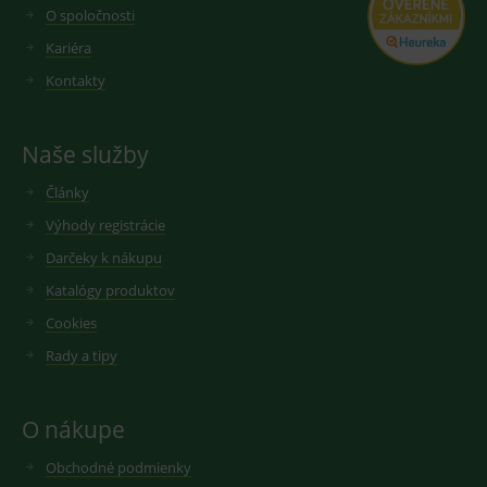
vhodné
předvoleb
O spoločnosti
reklamy.
pro videa
Youtube
Kariéra
_ga_GXRFBLV37P
.medplus.sk
2 roky
Cookie pro
vložená do
měření
webů; může
návštěvnosti
Kontakty
také určit,
ve službě
zda
google
návštěvník
analytics.
webu
Naše služby
používá
novou nebo
starou verzi
Články
rozhraní
Youtube.
Výhody registrácie
Darčeky k nákupu
Katalógy produktov
Cookies
Rady a tipy
O nákupe
Obchodné podmienky