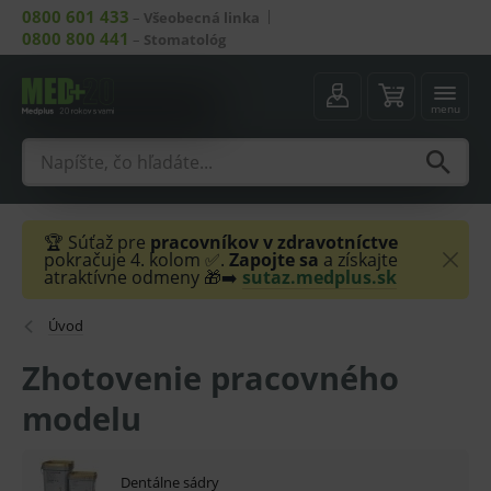
0800 601 433
–
Všeobecná linka
0800 800 441
–
Stomatológ
menu
🏆 Súťaž pre
pracovníkov v zdravotníctve
pokračuje 4. kolom ✅.
Zapojte sa
a získajte
atraktívne odmeny 🎁➡️
sutaz.medplus.sk
Úvod
Zhotovenie pracovného
modelu
Dentálne sádry