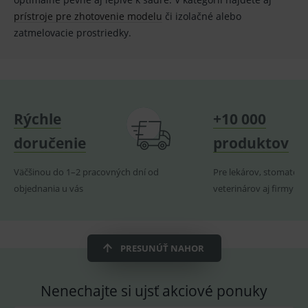
použív
prístroje pre zhotovenie modelu
či izolačné alebo
služba
Cookie
zatmelovacie prostriedky.
Script.
zapama
předvo
souhla
soubo
cookie
návště
Je nutn
banne
Rýchle
+10 000
cookie
Cookie
doručenie
produktov
Script
fungov
správn
Väčšinou do 1–2 pracovných dní od
Pre lekárov, stomatoló
objednania u vás
veterinárov aj firmy
Provider
/
Název
Vyprší
Popis
Provider
Doména
/
Název
Vyprší
Popis
PRESUNÚŤ NAHOR
Doména
_gcl_au
3
Cookie
Google LLC
měsíce
reklamního
.medplus.sk
_gat_UA-
.medplus.sk
59 sekund
Cookie pro
systému
193359858-4
měření
googlu.
Nenechajte si ujsť akciové ponuky
návštěvnosti
Slouží pro
ve službě
zobrazení
google