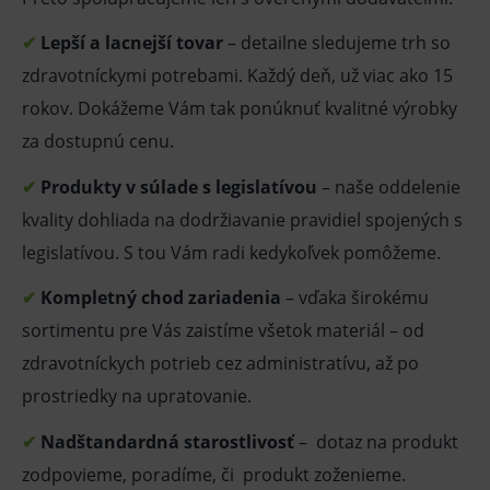
✔
Lepší a lacnejší tovar
– detailne sledujeme trh so
zdravotníckymi potrebami. Každý deň, už viac ako 15
rokov. Dokážeme Vám tak ponúknuť kvalitné výrobky
za dostupnú cenu.
✔
Produkty v súlade s legislatívou
– naše oddelenie
kvality dohliada na dodržiavanie pravidiel spojených s
legislatívou. S tou Vám radi kedykoľvek pomôžeme.
✔
Kompletný chod zariadenia
– vďaka širokému
sortimentu pre Vás zaistíme všetok materiál – od
zdravotníckych potrieb cez administratívu, až po
prostriedky na upratovanie.
✔
Nadštandardná starostlivosť
– dotaz na produkt
zodpovieme, poradíme, či produkt zoženieme.