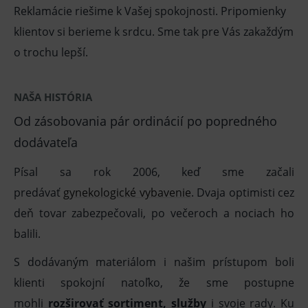
Reklamácie riešime k Vašej spokojnosti. Pripomienky
klientov si berieme k srdcu. Sme tak pre Vás zakaždým
o trochu lepší.
NAŠA HISTÓRIA
Od zásobovania pár ordinácií po popredného
dodávateľa
Písal sa rok 2006, keď sme začali
predávať
gynekologické vybavenie
. Dvaja optimisti cez
deň tovar zabezpečovali, po večeroch a nociach ho
balili.
S dodávaným materiálom i našim prístupom boli
klienti spokojní natoľko, že sme postupne
mohli
rozširovať sortiment, služby
i svoje rady. Ku