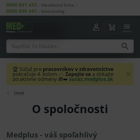
0800 601 433
–
Všeobecná linka
0800 800 441
–
Stomatológ
menu
🏆 Súťaž pre
pracovníkov v zdravotníctve
pokračuje 4. kolom ✅.
Zapojte sa
a získajte
atraktívne odmeny 🎁➡️
sutaz.medplus.sk
Úvod
O spoločnosti
Medplus - váš spoľahlivý