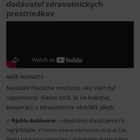
dodávateľ zdravotníckych
prostriedkov
NAŠE HODNOTY
Neustále hľadáme možnosti, ako Vám byť
nápomocný. Vieme totiž, že na kvalitnej
kooperácii v zdravotníctve obzvlášť záleží.
✔
Rýchle dodávanie
– objednávky doručujeme čo
najrýchlejšie. V tomto smere nechceme strácať čas.
Preto spolupracujeme len s overenými dodávateľmi.