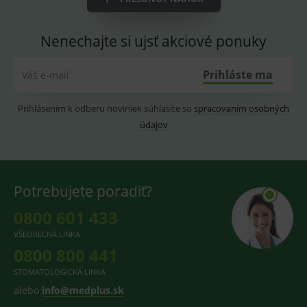
2 dny
pro
fungov
OnLine
smarts
Nenechajte si ujsť akciové ponuky
lastVisitedProducts
www.medplus.sk
1 rok
Cookie
uchová
Prihláste ma
Váš e-mail
naposl
navští
produk
Prihlásením k odberu noviniek súhlasíte so
spracovaním osobných
ssupp.visits
www.medplus.sk
6 měsíců
Cookie
2 dny
pro
údajov
fungov
OnLine
smarts
CookieScriptConsent
1 rok
Tento 
CookieScript
cookie
www.medplus.sk
Potrebujete poradiť?
použív
služba
Cookie
0800 601 433
Script.
zapama
VŠEOBECNÁ LINKA
předvo
souhla
0800 800 441
soubo
cookie
STOMATOLOGICKÁ LINKA
návště
Je nutn
alebo
info@medplus.sk
banne
cookie