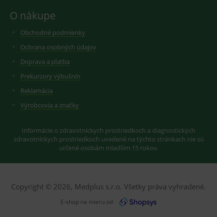
uloží do
google
cookies :-)
O nákupe
analytics.
IDE
2 roky
Cookie
Google LLC
YSC
Zavřením
Tento
Google LLC
Obchodné podmienky
reklamního
.doubleclick.net
prohlížeče
soubor
.youtube.com
systému
cookie
Ochrana osobných údajov
googlu.
nastavuje
Slouží pro
YouTube ke
zobrazení
Doprava a platba
sledování
vhodné
zobrazení
reklamy.
vložených
Prekurzory výbušnín
videí.
VISITOR_INFO1_LIVE
6
Tento
Google LLC
Reklamácia
měsíců
soubor
.youtube.com
sid
.seznam.cz
1 měsíc
Cookie od
cookie
seznam.cz
Výrobcovia a značky
nastavuje
googlu.
Youtube ke
Slouží pro
sledování
zobrazení
uživatelskýc
Informácie o zdravotníckych prostriedkoch a diagnostických
vhodné
předvoleb
reklamy.
zdravotníckych prostriedkoch uvedené na týchto stránkach nie sú
pro videa
určené osobám mladším 15 rokov.
Youtube
_ga_GXRFBLV37P
.medplus.sk
2 roky
Cookie pro
vložená do
měření
webů; může
návštěvnosti
také určit,
ve službě
zda
google
návštěvník
analytics.
Copyright © 2026, Medplus s.r.o. Všetky práva vyhradené.
webu
používá
E-shop na mieru od
novou nebo
starou verzi
rozhraní