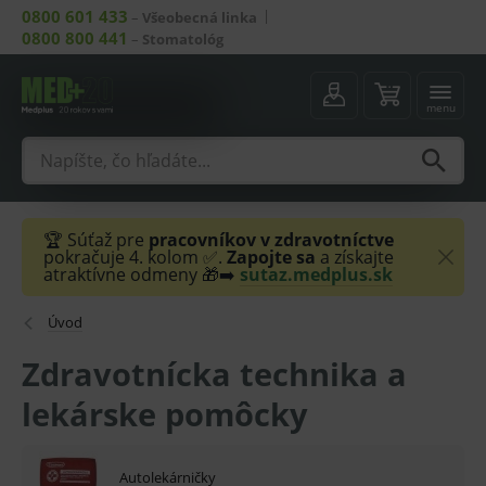
0800 601 433
–
Všeobecná linka
0800 800 441
–
Stomatológ
menu
🏆 Súťaž pre
pracovníkov v zdravotníctve
pokračuje 4. kolom ✅.
Zapojte sa
a získajte
atraktívne odmeny 🎁➡️
sutaz.medplus.sk
Úvod
Zdravotnícka technika a
lekárske pomôcky
Autolekárničky