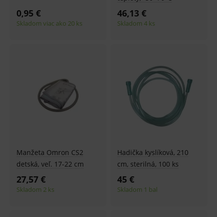
fungov
OnLine
0,95 €
46,13 €
smarts
Skladom viac ako 20 ks
Skladom 4 ks
CookieScriptConsent
1 rok
Tento 
CookieScript
cookie
www.medplus.sk
použív
služba
Cookie
Script.
zapama
předvo
souhla
soubo
cookie
návště
Je nutn
banne
cookie
Cookie
Script
fungov
Manžeta Omron CS2
Hadička kyslíková, 210
správn
detská, veľ. 17-22 cm
cm, sterilná, 100 ks
27,57 €
45 €
Skladom 2 ks
Skladom 1 bal
Provider
/
Název
Vyprší
Popis
Provider
Doména
/
Název
Vyprší
Popis
Doména