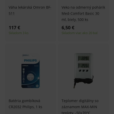
OnLine
Váha lekárská Omron BF-
Veko na odmerný pohárik
smarts
511
Med-Comfort Basic 30
PHPSESSID
Zavřením
Univer
PHP.net
prohlížeče
identif
www.medplus.sk
ml, biely, 500 ks
použív
udržov
117 €
6,50 €
promě
relací
Skladom 3 ks
Skladom viac ako 20 bal
uživate
_sp_ses.ef32
www.medplus.sk
30 minut
Cookie
pro
fungov
OnLine
smarts
ssupp.vid
www.medplus.sk
6 měsíců
Cookie
2 dny
pro
fungov
OnLine
smarts
lastVisitedProducts
www.medplus.sk
1 rok
Cookie
uchová
naposl
navští
Batéria gombíková
Teplomer digitálny so
produk
CR2032 Philips, 1 ks
záznamom MAX-MIN
ssupp.visits
www.medplus.sk
6 měsíců
Cookie
2 dny
pro
teploty, -50+70°C