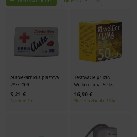
UPRESNIŤ FILTRE
Odporúčané
Odporúčané
Najlacnejšie
Najdrahšie
Najnovšie
Autolekárnička plastová I
Testovacie prúžky
283/2009
Wellion Luna, 50 ks
9,21 €
16,90 €
Skladom 3 ks
Skladom viac ako 10 bal