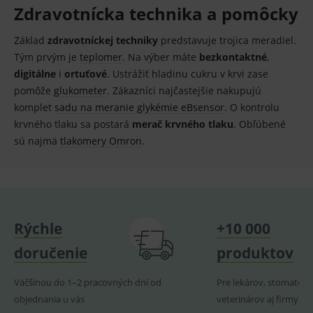
měsíců
soubor
.youtube.com
sid
.seznam.cz
1 měsíc
Cookie od
Zdravotnícka technika a pomôcky
cookie
seznam.cz
nastavuje
googlu.
Youtube ke
Slouží pro
Základ
zdravotníckej techniky
predstavuje trojica meradiel.
sledování
zobrazení
uživatelskýc
vhodné
Tým prvým je
teplomer
. Na výber máte
bezkontaktné
,
předvoleb
reklamy.
pro videa
digitálne
i
ortuťové
. Ustrážiť hladinu cukru v krvi zase
Youtube
_ga_GXRFBLV37P
.medplus.sk
2 roky
Cookie pro
pomôže
glukometer
. Zákazníci najčastejšie nakupujú
vložená do
měření
webů; může
návštěvnosti
komplet
sadu na meranie glykémie eBsensor
. O kontrolu
také určit,
ve službě
zda
krvného tlaku sa postará
merač krvného tlaku
. Obľúbené
google
návštěvník
analytics.
sú najmä
tlakomery Omron
.
webu
používá
novou nebo
starou verzi
rozhraní
Youtube.
Rýchle
+10 000
doručenie
produktov
Väčšinou do 1–2 pracovných dní od
Pre lekárov, stomatoló
objednania u vás
veterinárov aj firmy