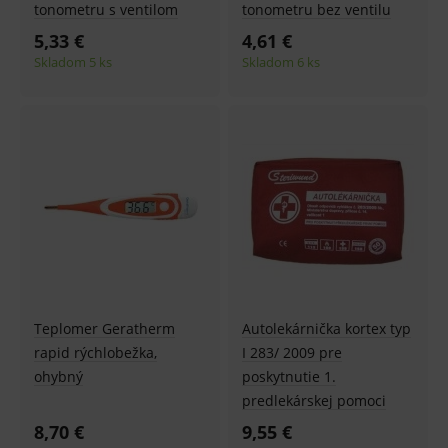
tonometru s ventilom
tonometru bez ventilu
5,33 €
4,61 €
Skladom 5 ks
Skladom 6 ks
Teplomer Geratherm
Autolekárnička kortex typ
rapid rýchlobežka,
I 283/ 2009 pre
ohybný
poskytnutie 1.
predlekárskej pomoci
8,70 €
9,55 €