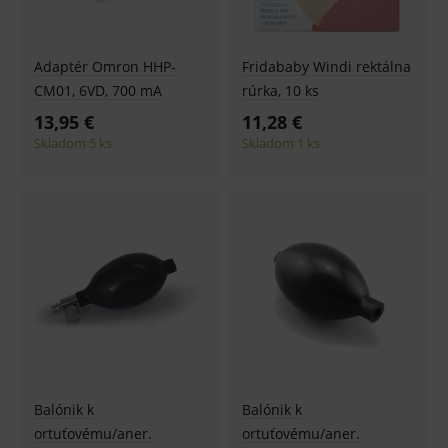
Adaptér Omron HHP-
Fridababy Windi rektálna
CM01, 6VD, 700 mA
rúrka, 10 ks
13,95 €
11,28 €
Skladom 5 ks
Skladom 1 ks
Balónik k
Balónik k
ortuťovému/aner.
ortuťovému/aner.