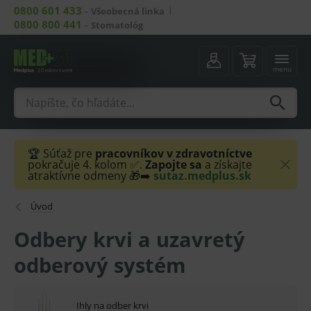
0800 601 433
–
Všeobecná linka
0800 800 441
–
Stomatológ
menu
🏆 Súťaž pre
pracovníkov v zdravotníctve
pokračuje 4. kolom ✅.
Zapojte sa
a získajte
atraktívne odmeny 🎁➡️
sutaz.medplus.sk
Úvod
Odbery krvi a uzavretý
odberový systém
Ihly na odber krvi