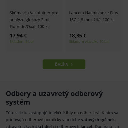
googlu.
návštěvnosti
Slouží pro
ve službě
zobrazení
google
Skúmavka Vacutainer pre
Lanceta Haemolance Plus
vhodné
analytics.
reklamy.
analýzu glukózy 2 ml,
18G 1,8 mm, žltá, 100 ks
_ga
2 roky
Cookie pro
Google LLC
test_cookie
15
Testovací
Google LLC
měření
.medplus.sk
Fluoride/Oxal, 100 ks
minut
cookies,
.doubleclick.net
návštěvnosti
kterým
ve službě
17,94 €
18,35 €
google
google
testuje, zda
Skladom 2 bal
Skladom viac ako 10 bal
analytics.
prohlížeč
podporuje
_gid
1 den
Cookie pro
Google LLC
cookies a
měření
.medplus.sk
výslednou
návštěvnosti
hodnotu si
ve službě
ĎALŠIA
uloží do
google
cookies :-)
analytics.
IDE
2 roky
Cookie
Google LLC
YSC
Zavřením
Tento
Google LLC
reklamního
.doubleclick.net
prohlížeče
soubor
.youtube.com
systému
cookie
googlu.
nastavuje
Odbery a uzavretý odberový
Slouží pro
YouTube ke
zobrazení
sledování
systém
vhodné
zobrazení
reklamy.
vložených
videí.
Túto sekciu zastupujú injekčné
ihly na odber krvi
. K nim sa
VISITOR_INFO1_LIVE
6
Tento
Google LLC
měsíců
soubor
.youtube.com
sid
.seznam.cz
1 měsíc
Cookie od
pridávajú
odberové pomôcky
v podobe
vatových tyčinek
,
cookie
seznam.cz
nastavuje
zdravotníckych
škrtidiel
či odberových
lancet
. Dopĺňajú ich
googlu.