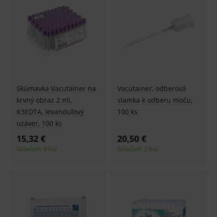
PHPSESSID
Zavřením
Univer
PHP.net
prohlížeče
identif
www.medplus.sk
použív
udržov
promě
relací
uživate
_sp_ses.ef32
www.medplus.sk
30 minut
Cookie
pro
fungov
OnLine
Skúmavka Vacutainer na
Vacutainer, odberová
smarts
krvný obraz 2 ml,
slamka k odberu moču,
ssupp.vid
www.medplus.sk
6 měsíců
Cookie
2 dny
pro
K3EDTA, levanduľový
100 ks
fungov
uzáver, 100 ks
OnLine
smarts
15,32 €
20,50 €
lastVisitedProducts
www.medplus.sk
1 rok
Cookie
Skladom 9 bal
Skladom 2 bal
uchová
naposl
navští
produk
ssupp.visits
www.medplus.sk
6 měsíců
Cookie
2 dny
pro
fungov
OnLine
smarts