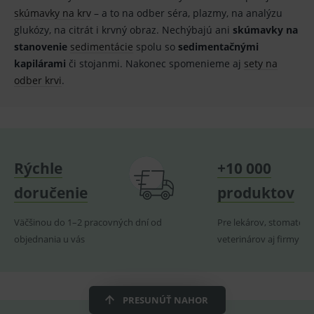
Youtube ke
Slouží pro
skúmavky na krv
– a to na odber séra, plazmy, na analýzu
sledování
zobrazení
uživatelskýc
vhodné
glukózy, na citrát i krvný obraz. Nechýbajú ani
skúmavky na
předvoleb
reklamy.
pro videa
stanovenie
sedimentácie
spolu so
sedimentačnými
Youtube
_ga_GXRFBLV37P
.medplus.sk
2 roky
Cookie pro
vložená do
kapilárami
či stojanmi. Nakonec spomenieme aj
sety na
měření
webů; může
návštěvnosti
odber krvi
.
také určit,
ve službě
zda
google
návštěvník
analytics.
webu
používá
novou nebo
starou verzi
rozhraní
Youtube.
Rýchle
+10 000
doručenie
produktov
Väčšinou do 1–2 pracovných dní od
Pre lekárov, stomatoló
objednania u vás
veterinárov aj firmy
PRESUNÚŤ NAHOR