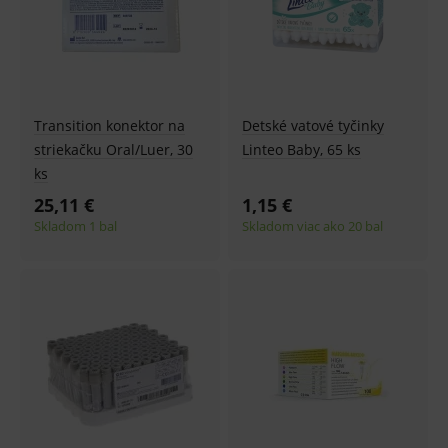
CookieScriptConsent
1 rok
Tento 
CookieScript
cookie
www.medplus.sk
použív
služba
Cookie
Script.
zapama
předvo
Transition konektor na
Detské vatové tyčinky
souhla
soubo
striekačku Oral/Luer, 30
Linteo Baby, 65 ks
cookie
ks
návště
Je nutn
banne
25,11 €
1,15 €
cookie
Skladom 1 bal
Skladom viac ako 20 bal
Cookie
Script
fungov
správn
Provider
/
Název
Vyprší
Popis
Provider
Doména
/
Název
Vyprší
Popis
Doména
_gcl_au
3
Cookie
Google LLC
měsíce
reklamního
.medplus.sk
_gat_UA-
.medplus.sk
59 sekund
Cookie pro
systému
193359858-4
měření