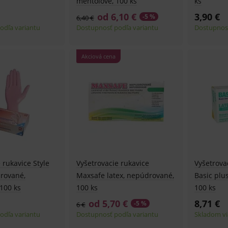
mentolové, 100 ks
ks
od 6,10 €
3,90 €
-5 %
6,40 €
odľa variantu
Dostupnosť podľa variantu
Dostupnosť
Akciová cena
 rukavice Style
Vyšetrovacie rukavice
Vyšetrova
drované,
Maxsafe latex, nepúdrované,
Basic plu
100 ks
100 ks
100 ks
od 5,70 €
8,71 €
-5 %
6 €
odľa variantu
Dostupnosť podľa variantu
Skladom vi