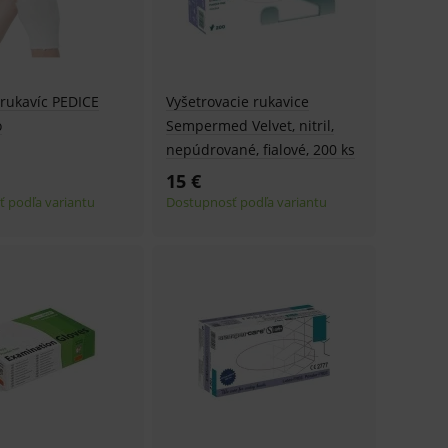
.
ů.
.
 rukavíc PEDICE
Vyšetrovacie rukavice
o
Sempermed Velvet, nitril,
om k zapamatování
nepúdrované, fialové, 200 ks
e nutné, aby banner cookie
15 €
 podľa variantu
Dostupnosť podľa variantu
hodné reklamy.
e analytics.
poruje cookies a
e analytics.
hodné reklamy.
e analytics.
telských předvoleb pro
těvník webu používá
dování zobrazení