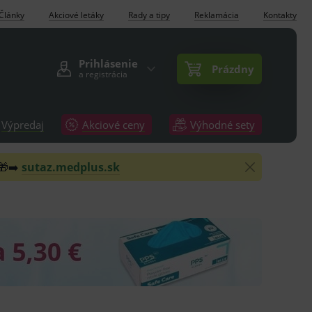
Články
Akciové letáky
Rady a tipy
Reklamácia
Kontakty
Prihlásenie
Prázdny
a registrácia
Výpredaj
Akciové ceny
Výhodné sety
 🎁➡️
sutaz.medplus.sk