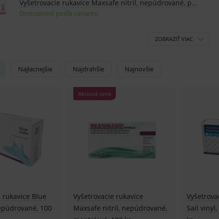
Najlacnejšie
Najdrahšie
Najnovšie
Akciová cena
 rukavice Blue
Vyšetrovacie rukavice
Vyšetrova
 nepúdrované, 100
Maxsafe nitril, nepúdrované,
Sail viny