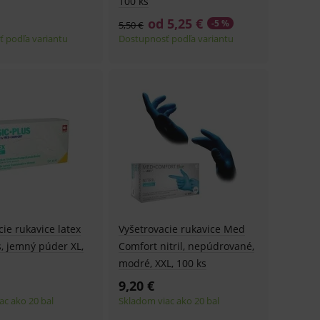
100 ks
od 5,25 €
-5 %
5,50 €
 podľa variantu
Dostupnosť podľa variantu
cie rukavice latex
Vyšetrovacie rukavice Med
s, jemný púder XL,
Comfort nitril, nepúdrované,
modré, XXL, 100 ks
9,20 €
ac ako 20 bal
Skladom viac ako 20 bal