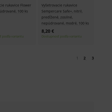
ení vhodné reklamy.
cie rukavice Flower
Vyšetrovacie rukavice
púdrované, 100 ks
Sempercare Safe+, nitril,
e analytics.
predĺžené, zosilné,
nepúdrované, modré, 100 ks
8,20 €
 podľa variantu
Dostupnosť podľa variantu
1
2
3