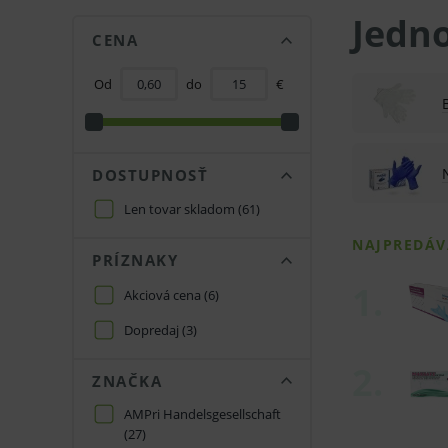
Jedn
CENA
Od
do
€
DOSTUPNOSŤ
Len tovar skladom
(61)
PRÍZNAKY
Akciová cena
(6)
Dopredaj
(3)
ZNAČKA
AMPri Handelsgesellschaft
(27)