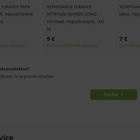
znam.cz
1 měsíc
Cookie od seznam.cz googlu. Slouží pro zobraz
e rukavice Pura
Vyšetrovacie rukavice
Vyšetrova
il, nepúdrované,
NITRYLEX beFREE LONG
latex, ne
dplus.sk
2 roky
Cookie pro měření návštěvnosti ve službě googl
ks
nitrilové, nepudrované, 100
ks
9 €
7 €
odľa variantu
Dostupnosť podľa variantu
Dostupnosť
eľa produktov?
filtroch
, čo je pre vás dôležité.
ĎALŠIA
vice