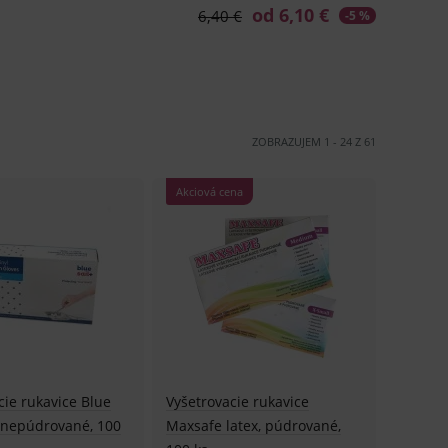
ZOBRAZUJEM
1
-
24
Z
61
Akciová cena
cie rukavice Blue
Vyšetrovacie rukavice
l, nepúdrované, 100
Maxsafe latex, púdrované,