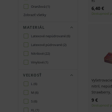
ks
Oranžová
(1)
6,40 €
Dostupnosť p
Zobraziť všetky
MATERIÁL
Latexové nepúdrované
(6)
Latexové púdrované
(2)
Nitrilové
(22)
Vinylové
(1)
VEĽKOSŤ
Vyšetrovacie
L
(6)
nitril, nepú
Strawberry, 
M
(6)
9 €
S
(6)
Dostupnosť p
XL
(1)