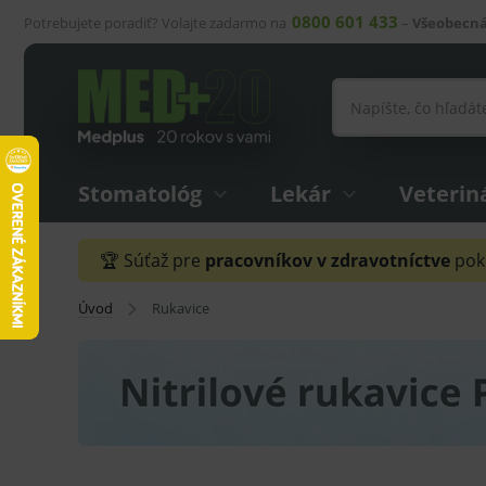
0800 601 433
Potrebujete poradiť? Volajte zadarmo na
–
Všeobecná
Stomatológ
Lekár
Veterin
🏆 Súťaž pre
pracovníkov v zdravotníctve
pokr
Úvod
Rukavice