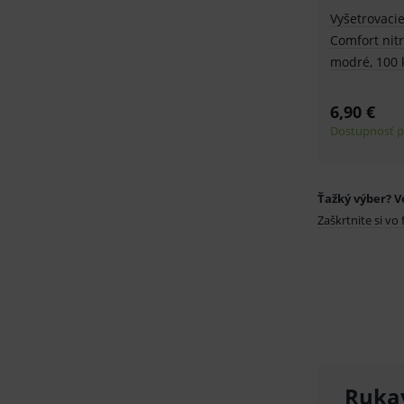
sid
.se
Vyšetrovaci
Comfort nitr
_ga_GXRFBLV37P
.me
modré, 100 
6,90 €
Dostupnosť p
Ťažký výber? V
Zaškrtnite si vo 
Ruka