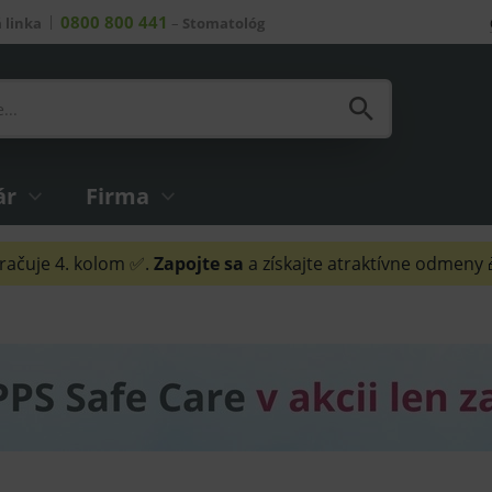
0800 800 441
 linka
–
Stomatológ
ár
Firma
ačuje 4. kolom ✅.
Zapojte sa
a získajte atraktívne odmeny