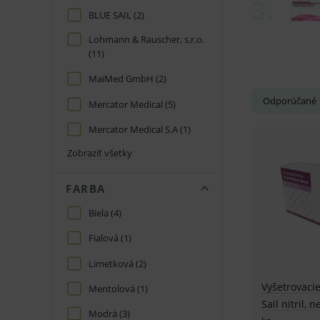
BLUE SAIL
(2)
Lohmann & Rauscher, s.r.o.
(11)
MaiMed GmbH
(2)
Odporúčané
Mercator Medical
(5)
Mercator Medical S.A
(1)
Zobraziť všetky
FARBA
Biela
(4)
Fialová
(1)
Limetková
(2)
Vyšetrovacie
Mentolová
(1)
Sail nitril,
Modrá
(3)