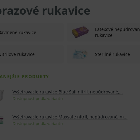
orazové rukavice
Latexové nepúdrova
Bavlnené rukavice
rukavice
Nitrilové rukavice
Sterilné rukavice