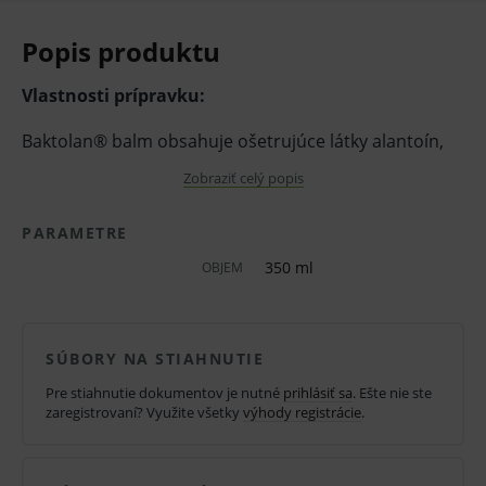
Popis produktu
Vlastnosti prípravku:
Baktolan® balm obsahuje ošetrujúce látky alantoín,
bisabolol, pantenol a vitamín E. Je určený na
Zobraziť celý popis
starostlivosť o ruky a celé telo, predovšetkým na veľmi
PARAMETRE
namáhanú a citlivú pokožku. Dodáva pokožke
350 ml
OBJEM
vyživujúce a obnovujúce látky, podporuje regeneráciu
pokožky stabilizuje prirodzenú kyslú ochrannú vrstvu
pokožky zmierňuje následky podráždenia a popálenín
SÚBORY NA STIAHNUTIE
viditeľne pokožku zvláčňuje a udržuje ju pružnú.
Pre stiahnutie dokumentov je nutné
prihlásiť sa
. Ešte nie ste
Použitie Baktolan® balm neznižuje účinnosť následne
zaregistrovaní? Využite všetky
výhody registrácie
.
vykonanej dezinfekcie prípravkami Sterillium® a
Sterillium® med.