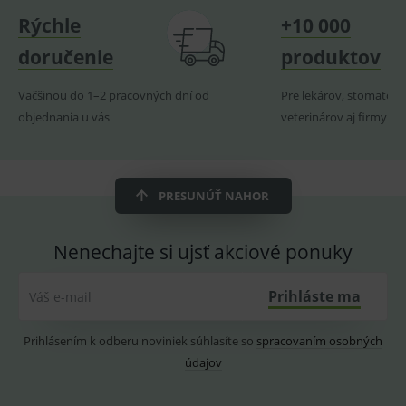
navští
Rýchle
+10 000
produk
ssupp.visits
www.medplus.sk
6 měsíců
Cookie
doručenie
produktov
2 dny
pro
fungov
OnLine
Väčšinou do 1–2 pracovných dní od
Pre lekárov, stomatoló
smarts
objednania u vás
veterinárov aj firmy
CookieScriptConsent
1 rok
Tento 
CookieScript
cookie
www.medplus.sk
použív
služba
Cookie
Script.
PRESUNÚŤ NAHOR
zapama
předvo
souhla
soubo
Nenechajte si ujsť akciové ponuky
cookie
návště
Je nutn
banne
Prihláste ma
Váš e-mail
cookie
Cookie
Script
fungov
Prihlásením k odberu noviniek súhlasíte so
spracovaním osobných
správn
údajov