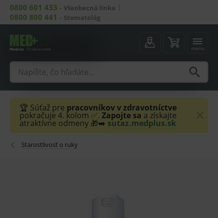
0800 601 433
–
Všeobecná linka
0800 800 441
–
Stomatológ
menu
🏆 Súťaž pre
pracovníkov v zdravotníctve
pokračuje 4. kolom ✅.
Zapojte sa
a získajte
atraktívne odmeny 🎁➡️
sutaz.medplus.sk
Starostlivosť o ruky