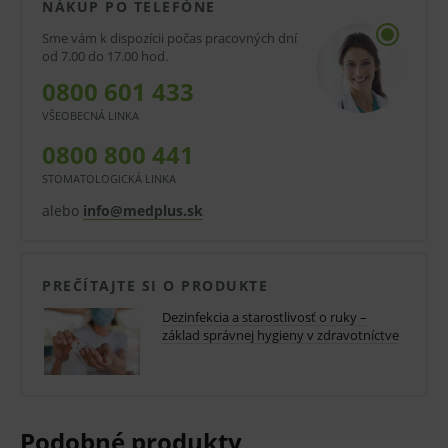
NÁKUP PO TELEFÓNE
Oblasti použitia:
Sme vám k dispozícii počas pracovných dní
od 7.00 do 17.00 hod.
Baktolan® balm sa používa vo všetkých oblastiach,
0800 601 433
kde je potrebná starostlivosť o veľmi citlivú a
VŠEOBECNÁ LINKA
ohrozenú pokožku. Vyživujúci balzam je vhodný
0800 800 441
predovšetkým na opakované každodenné použitie:
STOMATOLOGICKÁ LINKA
- na všetkých klinických pracoviskách a v lekárskych
alebo
info@medplus.sk
ordináciach
- v sanatóriach pre pacientov na geriatrických a
PREČÍTAJTE SI O PRODUKTE
detských oddeleniach
Dezinfekcia a starostlivosť o ruky –
základ správnej hygieny v zdravotníctve
- v priemysle a laboratóriach
V prípade porušenia zapečateného obalu tohto
tovaru nie je z dôvodu ochrany zdravia alebo