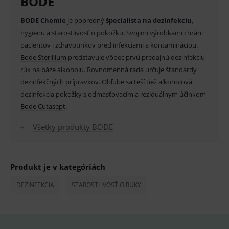
BODE
Provider
/
Název
Vyprší
Popis
Doména
BODE Chemie
je popredný
špecialista na dezinfekciu
,
_sp_id.ef32
www.medplus.sk
2 roky
Cookie
pro
hygienu a starostlivosť o pokožku. Svojimi výrobkami chráni
fungov
pacientov i zdravotníkov pred infekciami a kontamináciou.
OnLine
smarts
Bode Sterillium
predstavuje vôbec prvú predajnú dezinfekciu
PHPSESSID
Zavřením
Univer
PHP.net
rúk na báze alkoholu. Rovnomenná rada určuje štandardy
prohlížeče
identif
www.medplus.sk
dezinfekčných prípravkov. Obľube sa teší tiež alkoholová
použív
udržov
dezinfekcia pokožky s odmasťovacím a reziduálnym účinkom
promě
relací
Bode Cutasept
.
uživate
_sp_ses.ef32
www.medplus.sk
30 minut
Cookie
Všetky produkty BODE
pro
fungov
OnLine
smarts
Produkt je v kategóriách
ssupp.vid
www.medplus.sk
6 měsíců
Cookie
2 dny
pro
fungov
DEZINFEKCIA
STAROSTLIVOSŤ O RUKY
OnLine
smarts
lastVisitedProducts
www.medplus.sk
1 rok
Cookie
uchová
naposl