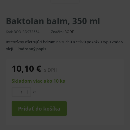
Baktolan balm, 350 ml
Kód:
BOD-BD972554
Značka:
BODE
Intenzívny ošetrujúci balzam na suchú a citlivú pokožku typu voda v
oleji.
Podrobný popis
10,10 €
s DPH
Skladom viac ako 10 ks
ks
Pridať do košíka