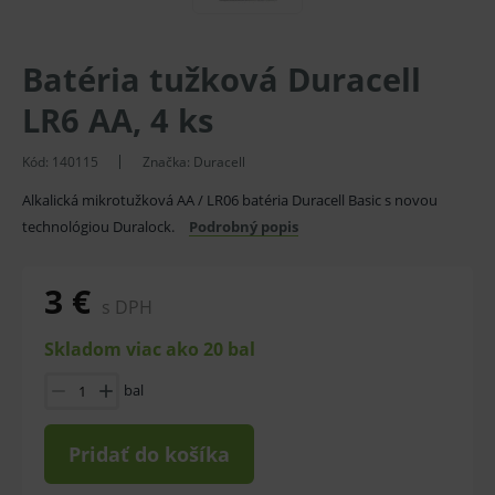
Batéria tužková Duracell
LR6 AA, 4 ks
Kód:
140115
Značka:
Duracell
Alkalická mikrotužková AA / LR06 batéria Duracell Basic s novou
technológiou Duralock.
Podrobný popis
3 €
s DPH
Skladom viac ako 20 bal
bal
Pridať do košíka