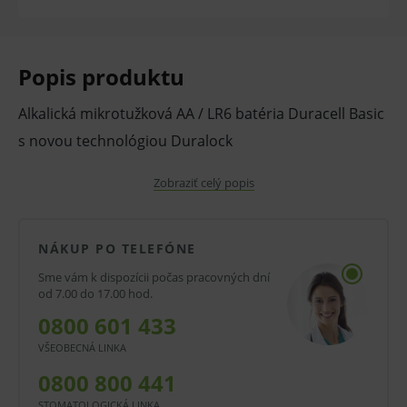
Popis produktu
Alkalická mikrotužková AA / LR6 batéria Duracell Basic
s novou technológiou Duralock
Batérie Duracell Basic AA vám zaručia dlhú životnosť a
Zobraziť celý popis
všestrannosť: využijete ich pri napájaní hračiek,
svietidiel, prenosných herných konzol, diaľkových
NÁKUP PO TELEFÓNE
ovládačov alebo CD prehrávačov. Okrem
Sme vám k dispozícii počas pracovných dní
spomenutých výhod je plusom aj využitie technológie
od 7.00 do 17.00 hod.
Duralock, ktorá pri správnom skladovaní zaručuje až
0800 601 433
10-ročnú životnosť
neotvorených batérií.
VŠEOBECNÁ LINKA
0800 800 441
Vlastnosti a výhody:
STOMATOLOGICKÁ LINKA