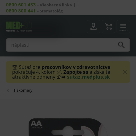
0800 601 433
–
Všeobecná linka
0800 800 441
–
Stomatológ
menu
🏆 Súťaž pre
pracovníkov v zdravotníctve
pokračuje 4. kolom ✅.
Zapojte sa
a získajte
atraktívne odmeny 🎁➡️
sutaz.medplus.sk
Tlakomery