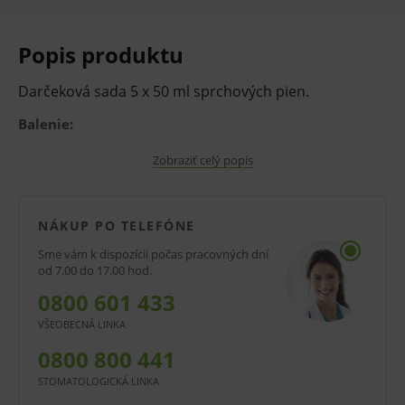
Popis produktu
Darčeková sada 5 x 50 ml sprchových pien.
Balenie:
Bloomy Cactus (50 ml) – svieža ovocná vôňa
Zobraziť celý popis
kaktusových kvetov
Frosty Mint (50 ml) – chladivá a povzbudzujúca
NÁKUP PO TELEFÓNE
vôňa mäty
Sme vám k dispozícii počas pracovných dní
od 7.00 do 17.00 hod.
Heaven Shake (50 ml) – jemná, mliečno-
0800 601 433
kokosová vôňa
VŠEOBECNÁ LINKA
Magic Flower (50 ml) – exotická vôňa
0800 800 441
rozkvitnutej záhrady
STOMATOLOGICKÁ LINKA
Sweet Galaxy (50 ml) – sladká, hravá kozmická