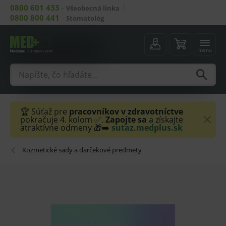
0800 601 433
–
Všeobecná linka
0800 800 441
–
Stomatológ
menu
🏆 Súťaž pre
pracovníkov v zdravotníctve
pokračuje 4. kolom ✅.
Zapojte sa
a získajte
atraktívne odmeny 🎁➡️
sutaz.medplus.sk
Kozmetické sady a darčekové predmety