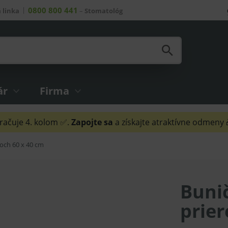
0800 800 441
 linka
–
Stomatológ
ár
Firma
ačuje 4. kolom ✅.
Zapojte sa
a získajte atraktívne odmeny
zoch 60 x 40 cm
Bunič
prier