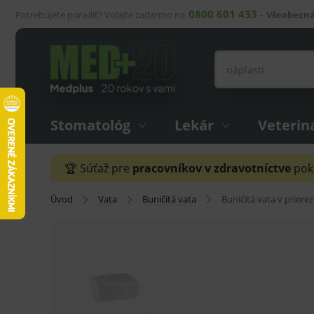
0800 601 433
Potrebujete poradiť? Volajte zadarmo na
–
Všeobecná
Stomatológ
Lekár
Veterin
🏆 Súťaž pre
pracovníkov v zdravotníctve
pokr
Úvod
Vata
Buničitá vata
Buničitá vata v priere