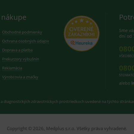
 nákupe
Potr
Sme vám
Obchodné podmienky
dní od 
Ochrana osobných údajov
080
Doprava a platba
VŠEOBEC
Prekurzory výbušnín
080
Reklamácia
STOMATO
Výrobcovia a značky
alebo
i
 a diagnostických zdravotníckych prostriedkoch uvedené na týchto stránk
Copyright © 2026, Medplus s.r.o. Všetky práva vyhradené.