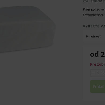
Kód:
123020015
Prierezy sú vy
rovnomernou 
VYBERTE V
Hmotnosť
od 2
Pre zob
Pridať