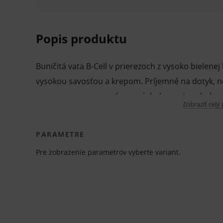
Popis produktu
Buničitá vata B-Cell v prierezoch z vysoko bielenej
vysokou savosťou a krepom. Príjemné na dotyk, ne
rozmerovou presnosťou a následne potom balené d
Zobraziť celý
Sú vhodné na rôzne hygienické, lekárske a kozmeti
PARAMETRE
Vlastnosti a výhody:
Pre zobrazenie parametrov vyberte variant.
Buničitá vata.
Bielená.
V prierezoch.