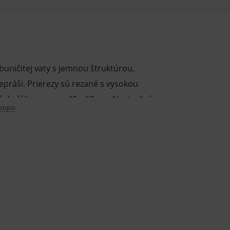
 buničitej vaty s jemnou štruktúrou,
práši. Prierezy sú rezané s vysokou
o fólie, rozmer 40 x 60 cm. Nesterilné.
 popis
cké účely.