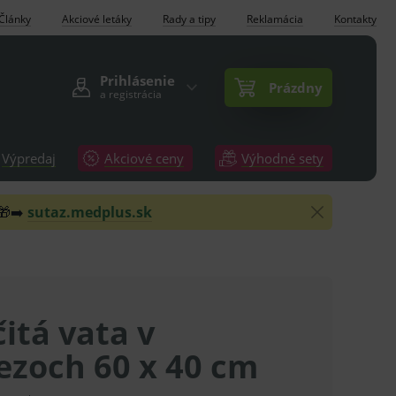
Články
Akciové letáky
Rady a tipy
Reklamácia
Kontakty
Prihlásenie
Prázdny
a registrácia
Výpredaj
Akciové ceny
Výhodné sety
 🎁➡️
sutaz.medplus.sk
itá vata v
ezoch 60 x 40 cm