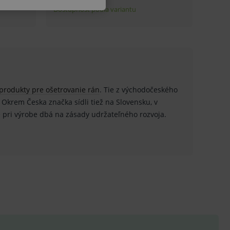
u do košíka atď. Pre správne
produkty pre ošetrovanie rán
. Tie z východočeského
. Okrem Česka značka sídli tiež na Slovensku, v
.
e pri výrobe dbá na zásady udržateľného rozvoja.
nných relací uživatelů
.
.
ů.
.
om k zapamatování
e nutné, aby banner cookie