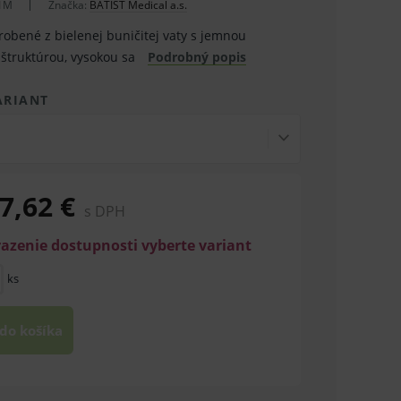
1M
Značka:
BATIST Medical a.s.
robené z bielenej buničitej vaty s jemnou
štruktúrou, vysokou sa
Podrobný popis
ARIANT
7,62 €
s DPH
razenie dostupnosti vyberte variant
ks
 do košíka