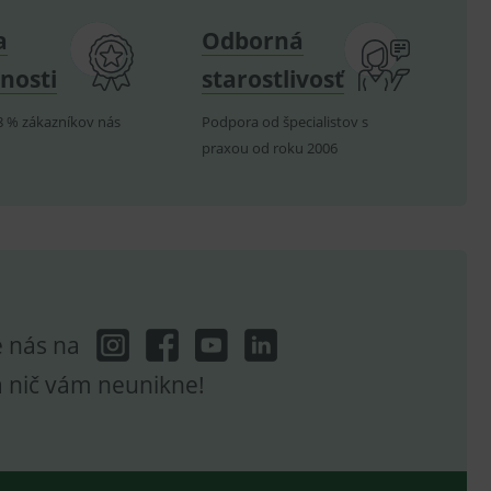
a
Odborná
nosti
starostlivosť
8 % zákazníkov nás
Podpora od špecialistov s
hodné reklamy.
e analytics.
praxou od roku 2006
poruje cookies a
e analytics.
hodné reklamy.
e analytics.
telských předvoleb pro
těvník webu používá
dování zobrazení
ení vhodné reklamy.
e nás na
e analytics.
a nič vám neunikne!