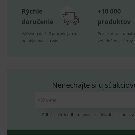
Rýchle
+10 000
doručenie
produktov
P
Název
Pro
D
Název
Do
Väčšinou do 1–2 pracovných dní
Pre lekárov, stomato
_gcl_au
G
.
_gat_UA-
.me
od objednania u vás
veterinárov aj firmy
193359858-4
test_cookie
G
_ga
.d
Goo
.me
IDE
G
_gid
.d
Goo
.me
VISITOR_INFO1_LIVE
G
YSC
.
Goo
Nenechajte si ujsť akcio
.yo
sid
.se
Váš e-mail
_ga_GXRFBLV37P
.me
Prihlásením k odberu noviniek súhlasíte so
spracov