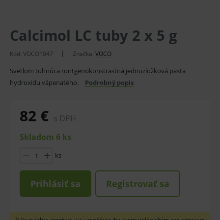
Calcimol LC tuby 2 x 5 g
Kód:
VOCO1047
Značka:
VOCO
Svetlom tuhnúca röntgenokonstrastná jednozložková pasta
hydroxidu vápenatého.
Podrobný popis
82 €
s DPH
Skladom 6 ks
ks
Prihlásiť sa
Registrovať sa
Nákup tohto produktu sa umožňuje iba stomatológickým zariadeniam