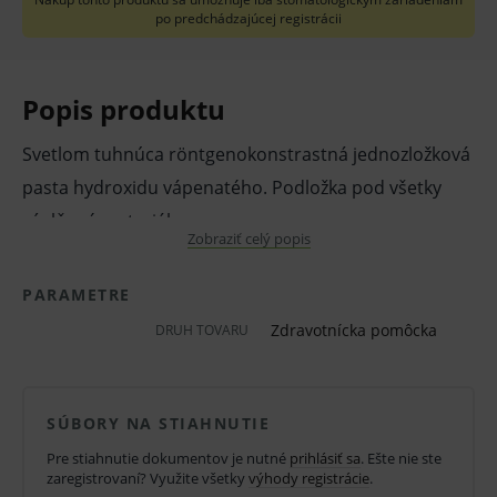
po predchádzajúcej registrácii
Popis produktu
Svetlom tuhnúca röntgenokonstrastná jednozložková
pasta hydroxidu vápenatého. Podložka pod všetky
výplňové materiály.
Zobraziť celý popis
Vlastnosti a výhody:
PARAMETRE
Jednozložkový materiál na okamžité použitie.
Zdravotnícka pomôcka
DRUH TOVARU
Na nepriame prekrytie pulpy.
Ako ochrana pred kyselinou pri leptaní a
podložka pod všetky výplňové materiály.
SÚBORY NA STIAHNUTIE
Časovo nenáročný materiál vďaka
Pre stiahnutie dokumentov je nutné
prihlásiť sa
. Ešte nie ste
zaregistrovaní? Využite všetky
výhody registrácie
.
vytvrdzovaniu svetlom a priamej aplikácii z