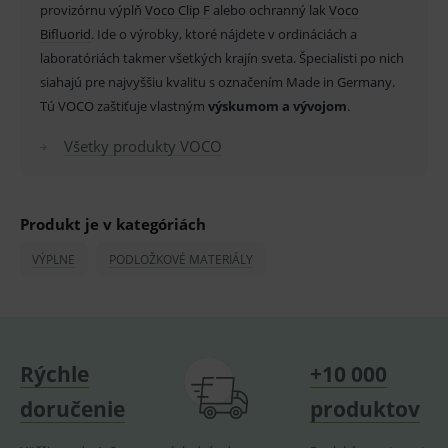
provizórnu výplň
Voco Clip F
alebo ochranný lak
Voco
pro
fungov
Bifluorid
. Ide o výrobky, ktoré nájdete v ordináciách a
OnLine
smarts
laboratóriách takmer všetkých krajín sveta. Špecialisti po nich
PHPSESSID
Zavřením
Univer
siahajú pre najvyššiu kvalitu s označením Made in Germany.
PHP.net
prohlížeče
identif
www.medplus.sk
Tú VOCO zaštiťuje vlastným
výskumom a vývojom
.
použív
udržov
promě
Všetky produkty VOCO
relací
uživate
_sp_ses.ef32
www.medplus.sk
30 minut
Cookie
pro
fungov
Produkt je v kategóriách
OnLine
smarts
VÝPLNE
PODLOŽKOVÉ MATERIÁLY
ssupp.vid
www.medplus.sk
6 měsíců
Cookie
2 dny
pro
fungov
OnLine
smarts
lastVisitedProducts
www.medplus.sk
1 rok
Cookie
Rýchle
+10 000
uchová
naposl
doručenie
produktov
navští
produk
ssupp.visits
www.medplus.sk
6 měsíců
Cookie