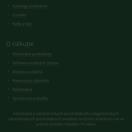
videí.
VISITOR_INFO1_LIVE
6
Tento
Google LLC
Katalógy produktov
měsíců
soubor
.youtube.com
sid
.seznam.cz
1 měsíc
Cookie od
cookie
seznam.cz
Cookies
nastavuje
googlu.
Youtube ke
Slouží pro
Rady a tipy
sledování
zobrazení
uživatelskýc
vhodné
předvoleb
reklamy.
pro videa
Youtube
O nákupe
_ga_GXRFBLV37P
.medplus.sk
2 roky
Cookie pro
vložená do
měření
webů; může
návštěvnosti
Obchodné podmienky
také určit,
ve službě
zda
google
návštěvník
Ochrana osobných údajov
analytics.
webu
používá
Doprava a platba
novou nebo
starou verzi
Prekurzory výbušnín
rozhraní
Youtube.
Reklamácia
Výrobcovia a značky
Informácie o zdravotníckych prostriedkoch a diagnostických
zdravotníckych prostriedkoch uvedené na týchto stránkach nie sú
určené osobám mladším 15 rokov.