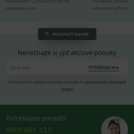
Väčšinou do 1–2 pracovných dní od
Pre lekárov, stomatoló
2 dny
pro
objednania u vás
veterinárov aj firmy
fungov
OnLine
smarts
CookieScriptConsent
1 rok
Tento 
CookieScript
cookie
www.medplus.sk
PRESUNÚŤ NAHOR
použív
služba
Cookie
Script.
zapama
Nenechajte si ujsť akciové ponuky
předvo
souhla
soubo
Prihláste ma
Váš e-mail
cookie
návště
Je nutn
banne
Prihlásením k odberu noviniek súhlasíte so
spracovaním osobných
cookie
Cookie
údajov
Script
fungov
správn
Potrebujete poradiť?
0800 601 433
Provider
/
Název
Vyprší
Popis
Provider
Doména
/