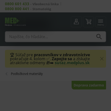
0800 601 433
–
Všeobecná linka
0800 800 441
–
Stomatológ
menu
🏆 Súťaž pre
pracovníkov v zdravotníctve
pokračuje 4. kolom ✅.
Zapojte sa
a získajte
atraktívne odmeny 🎁➡️
sutaz.medplus.sk
Podložkové materiály
Doprava zadarmo