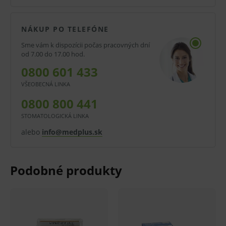
nových NDT® striekačiek.
Podporuje obnovu sekundárneho dentínu.
NÁKUP PO TELEFÓNE
K dispozícii v tubách alebo striekačkách.
Sme vám k dispozícii počas pracovných dní
od 7.00 do 17.00 hod.
Výrobca: VOCO
0800 601 433
Balenie:
VŠEOBECNÁ LINKA
2 x 5 g tuby Calcimol LC.
0800 800 441
STOMATOLOGICKÁ LINKA
Pred použitím zdravotníckej pomôcky a diagnostickej
alebo
info@medplus.sk
zdravotníckej pomôcky in vitro odporúčame poradu s
lekárom. Starostlivo si prečítajte informácie o výrobku
a ak je súčasťou, tak aj návod na jeho použitie.
Klinická účinnosť zdravotníckej pomôcky a
diagnostickej zdravotníckej pomôcky in vitro nemusí
byť zaručená, lepšia alebo rovnocenná s účinnosťou