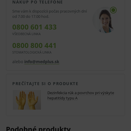
NÁKUP PO TELEFÓNE
vhodné pre dezinfekciu umývateľných plôch a
Sme vám k dispozícii počas pracovných dní
predmetov vo všetkých oblastiach zdravotníctva,
od 7.00 do 17.00 hod.
komunálnej hygieny, v inštitúciách i potravinárstve.
0800 601 433
Vhodné pre dennú dezinfekciu aj likvidáciu ohniskovej
VŠEOBECNÁ LINKA
infekcie.
0800 800 441
STOMATOLOGICKÁ LINKA
Prípravok je vhodný do všetkých priestorov, ktoré sú
alebo
info@medplus.sk
vystavené silnej biologickej a infekčnej záťaži alebo
vyžadujú vysokú úroveň hygieny. Tiež vhodné pre
dezinfekciu výleviek, podložných mís, pisoárov,
PREČÍTAJTE SI O PRODUKTE
bidetov, toaliet, umývadiel, obkladov atď.
Dezinfekcia rúk a povrchov pri výskyte
hepatitídy typu A
Pracovný roztok prípravku Chloramix® DT je ​​
kompatibilný s radom materiálov, napr. plasty (PE, PP,
PVC), nerezová oceľ, keramika, sklo, smalt, guma,