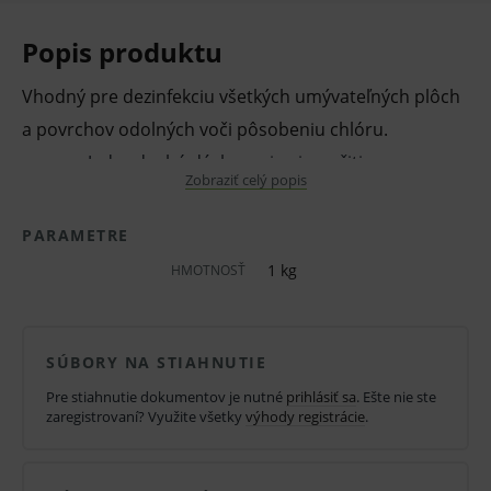
Popis produktu
Vhodný pre dezinfekciu všetkých umývateľných plôch
a povrchov odolných voči pôsobeniu chlóru.
Jednoduché dávkovanie aj použitie
Zobraziť celý popis
Široké spektrum účinnosti
PARAMETRE
Silný a rýchly účinok aktívneho chlóru
1 kg
HMOTNOSŤ
Stabilný a dlhodobo skladovateľný
Vhodný aj na dezinfekciu výleviek a pre
ohniskovú dezinfekciu
SÚBORY NA STIAHNUTIE
V balení cca 300 ks
Pre stiahnutie dokumentov je nutné
prihlásiť sa
. Ešte nie ste
zaregistrovaní? Využite všetky
výhody registrácie
.
Oblasť použitia:
Chloramix® DT sú univerzálne
dezinfekčné chlórové tablety pre najširšie použitie. Sú