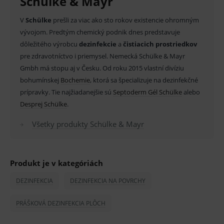
Schülke & Mayr
Provider
/
1 tbl / 1,5 l vody - 0,1 % koncentrácia obsahuje
Název
Vyprší
Popis
V
Schülke
prešli za viac ako sto rokov existencie ohromným
Doména
1000 ppm jednotiek aktívneho Cl2.
vývojom. Predtým chemický podnik dnes predstavuje
_sp_id.ef32
www.medplus.sk
2 roky
Cookie
pro
dôležitého výrobcu
dezinfekcie
a
čistiacich prostriedkov
fungov
V kartóne 6 ks.
OnLine
pre zdravotníctvo i priemysel. Nemecká Schülke & Mayr
smarts
Gmbh má stopu aj v Česku. Od roku 2015 vlastní divíziu
PHPSESSID
Zavřením
Univer
PHP.net
bohumínskej
Bochemie
, ktorá sa špecializuje na dezinfekčné
Zvláštne upozornenie:
Určené pre profesionálny trh.
prohlížeče
identif
www.medplus.sk
použív
prípravky. Tie najžiadanejšie sú
Septoderm Gél Schülke
alebo
Roztok uchovávajte v uzavretých nádobách. Pri práci
udržov
Desprej Schülke
.
promě
používajte ochranné pracovné pomôcky. V kontakte s
relací
uživate
Všetky produkty Schülke & Mayr
kyselinami uvoľňuje toxické plyny. Môže mať bieliace
_sp_ses.ef32
www.medplus.sk
30 minut
Cookie
pro
účinky. Nepoužívajte na poškodené povrchy, najmä tie
fungov
OnLine
kovové.
smarts
Produkt je v kategóriách
ssupp.vid
www.medplus.sk
6 měsíců
Cookie
DEZINFEKCIA
DEZINFEKCIA NA POVRCHY
2 dny
pro
fungov
OnLine
PRÁŠKOVÁ DEZINFEKCIA PLÔCH
smarts
lastVisitedProducts
www.medplus.sk
1 rok
Cookie