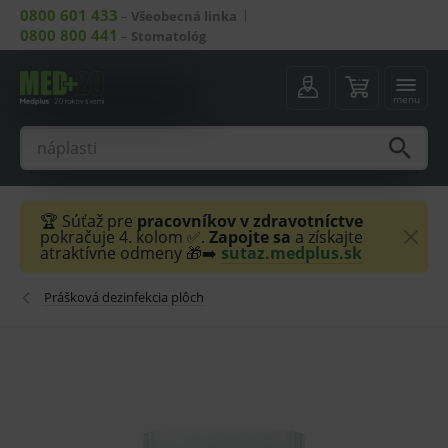
0800 601 433
–
Všeobecná linka
0800 800 441
–
Stomatológ
menu
🏆 Súťaž pre
pracovníkov v zdravotníctve
pokračuje 4. kolom ✅.
Zapojte sa
a získajte
atraktívne odmeny 🎁➡️
sutaz.medplus.sk
Prášková dezinfekcia plôch