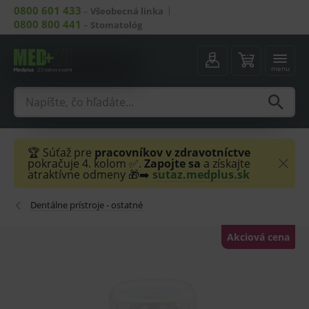
0800 601 433
–
Všeobecná linka
0800 800 441
–
Stomatológ
menu
🏆 Súťaž pre
pracovníkov v zdravotníctve
pokračuje 4. kolom ✅.
Zapojte sa
a získajte
atraktívne odmeny 🎁➡️
sutaz.medplus.sk
Dentálne prístroje - ostatné
Akciová cena