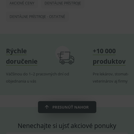
použív
AKCIOVÉ CENY
DENTÁLNE PRÍSTROJE
udržov
promě
relací
DENTÁLNE PRÍSTROJE - OSTATNÉ
uživate
_sp_ses.ef32
www.medplus.sk
30 minut
Cookie
pro
fungov
OnLine
smarts
Rýchle
+10 000
ssupp.vid
www.medplus.sk
6 měsíců
Cookie
2 dny
pro
doručenie
produktov
fungov
OnLine
smarts
Väčšinou do 1–2 pracovných dní od
Pre lekárov, stomatoló
lastVisitedProducts
www.medplus.sk
1 rok
Cookie
objednania u vás
veterinárov aj firmy
uchová
naposl
navští
produk
ssupp.visits
www.medplus.sk
6 měsíců
Cookie
PRESUNÚŤ NAHOR
2 dny
pro
fungov
OnLine
smarts
Nenechajte si ujsť akciové ponuky
CookieScriptConsent
1 rok
Tento 
CookieScript
cookie
www.medplus.sk