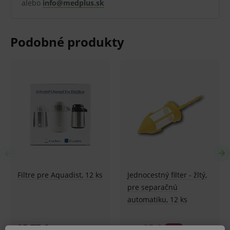
alebo
info@medplus.sk