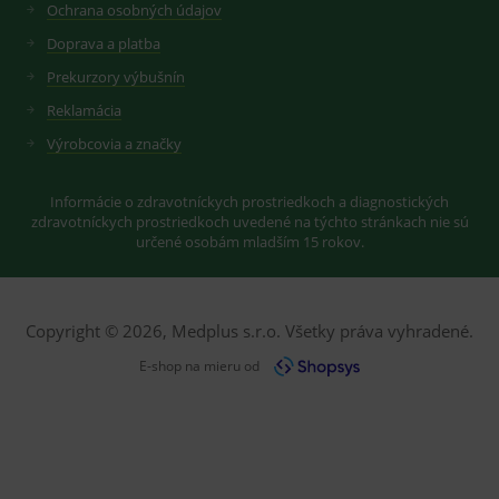
Ochrana osobných údajov
předvoleb
reklamy.
pro videa
Doprava a platba
Youtube
_ga_GXRFBLV37P
.medplus.sk
2 roky
Cookie pro
vložená do
měření
webů; může
Prekurzory výbušnín
návštěvnosti
také určit,
ve službě
zda
Reklamácia
google
návštěvník
analytics.
webu
Výrobcovia a značky
používá
novou nebo
starou verzi
rozhraní
Informácie o zdravotníckych prostriedkoch a diagnostických
Youtube.
zdravotníckych prostriedkoch uvedené na týchto stránkach nie sú
určené osobám mladším 15 rokov.
Copyright © 2026, Medplus s.r.o. Všetky práva vyhradené.
E-shop na mieru od