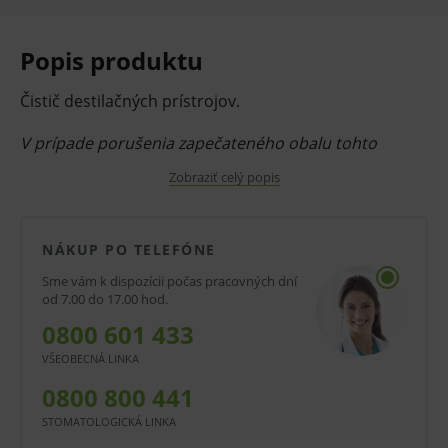
Popis produktu
Čistič destilačných prístrojov.
V prípade porušenia zapečateného obalu tohto
tovaru nie je z dôvodu ochrany zdravia alebo
Zobraziť celý popis
hygienických dôvodov možné odstúpiť od kúpnej
zmluvy v lehote 14 dní.
NÁKUP PO TELEFÓNE
Sme vám k dispozícii počas pracovných dní
od 7.00 do 17.00 hod.
0800 601 433
VŠEOBECNÁ LINKA
0800 800 441
STOMATOLOGICKÁ LINKA