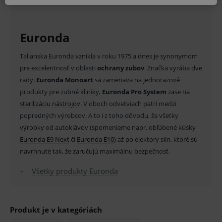
MARKETINGOVÉ
Euronda
Talianska Euronda vznikla v roku 1975 a dnes je synonymom
pre excelentnosť v oblasti
ochrany zubov
. Značka vyrába dve
Základné životné funkcie e-shopu
rady.
Euronda Monoart
sa zameriava na jednorazové
Analytické
Marketingové
produkty pre zubné kliniky,
Euronda Pro System
zase na
Technické – základné životné funkcie e-shopu
sterilizáciu nástrojov
. V oboch odvetviach patrí medzi
Nevyhnutné cookies umožňujú základné
popredných výrobcov. A to i z toho dôvodu, že všetky
funkcie ako voľba odborník/laik, prihlásenie
používateľa, vkladanie tovaru do košíka atď. Pre
výrobky od autoklávov (spomenieme napr. obľúbené kúsky
správne používanie webu sú nutné.
Euronda E9 Next
či
Euronda E10
) až po ejektory slín, ktoré sú
Provider
/
navrhnuté tak, že zaručujú maximálnu bezpečnosť.
Název
Vyprší
Popis
Doména
_sp_id.ef32
www.medplus.sk
2 roky
Cookie
Všetky produkty Euronda
pro
fungov
OnLine
smarts
Produkt je v kategóriách
PHPSESSID
Zavřením
Univer
PHP.net
prohlížeče
identif
www.medplus.sk