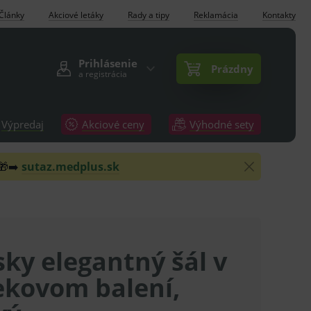
Články
Akciové letáky
Rady a tipy
Reklamácia
Kontakty
Prihlásenie
Prázdny
a registrácia
Výpredaj
Akciové ceny
Výhodné sety
 🎁➡️
sutaz.medplus.sk
ky elegantný šál v
ekovom balení,