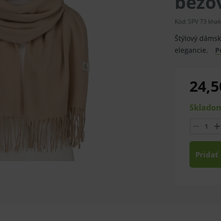
béžo
Kód:
SPV 73 khak
Štýlový dámsk
elegancie.
P
24,5
Skladom
Pridať