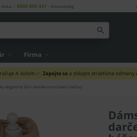
0800 800 441
 linka
–
Stomatológ
ár
Firma
ačuje 4. kolom ✅.
Zapojte sa
a získajte atraktívne odmeny
y elegantný šál v darčekovom balení, béžový
Dáms
darč