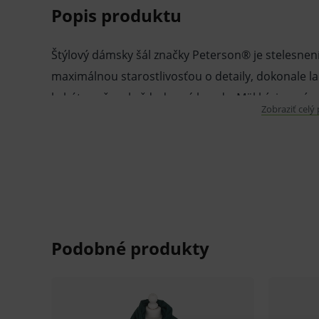
Popis produktu
Štýlový dámsky šál značky Peterson® je stelesnení
maximálnou starostlivosťou o detaily, dokonale l
kabátov až po každodenné bundy. Mäkký, jemný ma
Zobraziť celý
na koncoch mu dodávajú šarm a ľahkosť.
Každý šál je zabalený v elegantnej škatuľke v dec
výnimočný charakter produktu. Nie je to len prakti
darček, ktorý zaujme vkusným balením a precízn
Zahaľ sa do štýlu a pocíť čaro klasiky so šálom 
Renomovaná značka oceňovaná zákazníkmi — Prod
vytváraním elegantných a štýlových doplnkov, ktor
Nadčasový dizajn — Šál v klasickej farebnej kombi