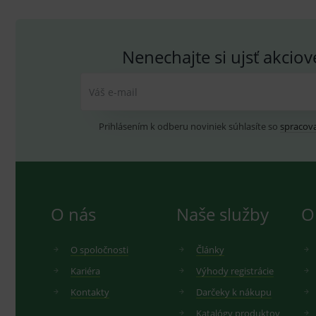
Do
_gcl_au
G
.
_gat_UA-
.me
193359858-4
test_cookie
G
Nenechajte si ujsť akcio
_ga
.d
Goo
.me
IDE
G
_gid
.d
Goo
Váš e-mail
.me
VISITOR_INFO1_LIVE
G
YSC
.
Goo
.yo
Prihlásením k odberu noviniek súhlasíte so
spracov
sid
.se
_ga_GXRFBLV37P
.me
O nás
Naše služby
O
O spoločnosti
Články
Kariéra
Výhody registrácie
Kontakty
Darčeky k nákupu
Katalógy produktov