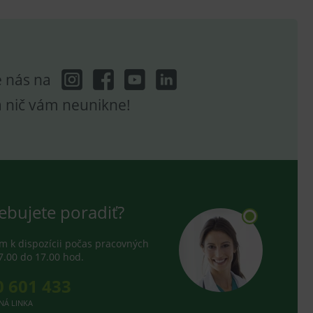
hodné reklamy.
e analytics.
poruje cookies a
e analytics.
hodné reklamy.
e nás na
e analytics.
a nič vám neunikne!
telských předvoleb pro
těvník webu používá
dování zobrazení
ení vhodné reklamy.
e analytics.
ebujete poradiť?
 k dispozícii počas pracovných
7.00 do 17.00 hod.
0 601 433
NÁ LINKA