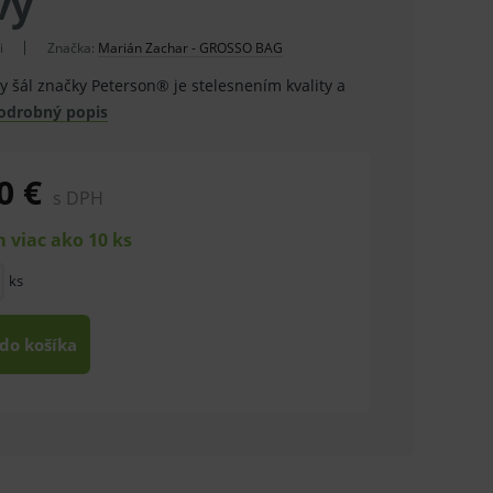
vý
i
Značka:
Marián Zachar - GROSSO BAG
y šál značky Peterson® je stelesnením kvality a
odrobný popis
0 €
s DPH
 viac ako 10 ks
ks
 do košíka