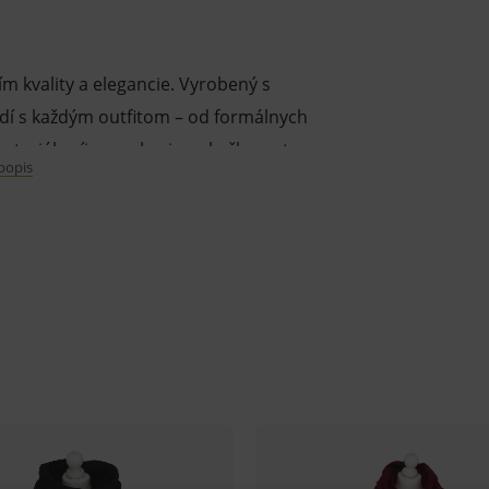
m kvality a elegancie. Vyrobený s
adí s každým outfitom – od formálnych
teriál príjemne hreje pokožku a strapce
 popis
entných odtieňoch, ktoré podčiarkujú
cký doplnok na chladné dni, ale aj ideálny
ym spracovaním.
Peterson® – symbolom nadčasovej krásy.
ukt poľskej značky Peterson®, známej
é spájajú triedu a najnovšie trendy.
nácii ideálne dopĺňa elegantné kabáty aj