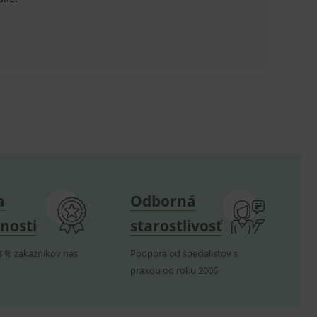
u do košíka atď. Pre správne
.
nných relací uživatelů
.
.
ů.
a
Odborná
.
nosti
starostlivosť
om k zapamatování
e nutné, aby banner cookie
8 % zákazníkov nás
Podpora od špecialistov s
praxou od roku 2006