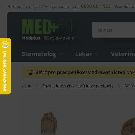
0800 601 433
Potrebujete poradiť? Volajte zadarmo na
–
Všeobecná
Stomatológ
Lekár
Veterin
🏆 Súťaž pre
pracovníkov v zdravotníctve
pokr
Úvod
Kozmetické sady a darčekové predmety
Dámsk