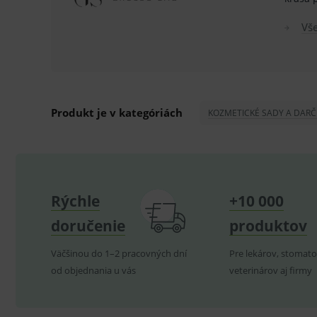
Technické – základné život
Nevyhnutné cookies umožňujú
Vš
používanie webu sú nutné.
P
Název
_sp_id.ef32
PHPSESSID
Produkt je v kategóriách
KOZMETICKÉ SADY A DAR
_sp_ses.ef32
ssupp.vid
lastVisitedProducts
Rýchle
+10 000
ssupp.visits
doručenie
produktov
CookieScriptConsent
C
Väčšinou do 1–2 pracovných dní
Pre lekárov, stomato
od objednania u vás
veterinárov aj firmy
P
Název
Pro
D
Název