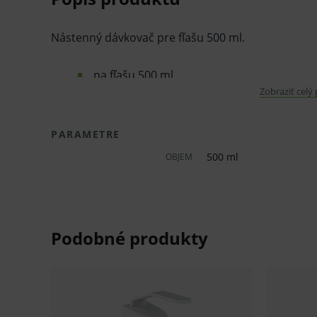
Nástenný dávkovač pre fľašu 500 ml.
na fľašu 500 ml
Zobraziť celý
použitie pre mydlá, emulzie, regeneračné 
material: ABS
PARAMETRE
farba biela
500 ml
OBJEM
rozmer: 26,5 cm x 9,5 cm
nastaviteľné dávkovanie 0,5 ml, 1 ml, 1,5 
hmotnosť 800 g
V prípade porušenia zapečateného obalu tohto to
hygienických dôvodov možné odstúpiť od kúpnej z