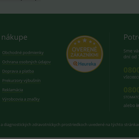
 nákupe
Potr
Sme vám
Obchodné podmienky
dní od 
Ochrana osobných údajov
080
Doprava a platba
VŠEOBEC
Prekurzory výbušnín
080
Reklamácia
STOMATO
Výrobcovia a značky
alebo
i
 a diagnostických zdravotníckych prostriedkoch uvedené na týchto stránk