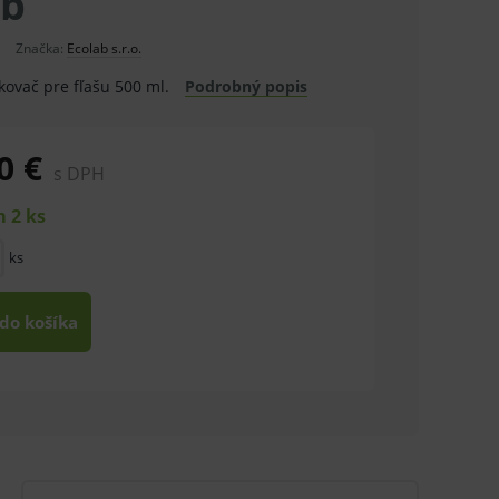
ab
Značka:
Ecolab s.r.o.
ovač pre fľašu 500 ml.
Podrobný popis
0 €
s DPH
 2 ks
ks
 do košíka