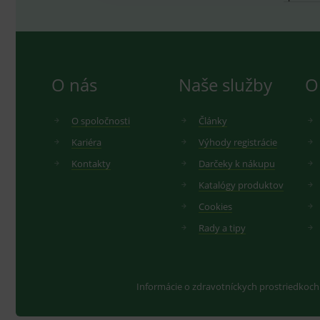
O nás
Naše služby
O
O spoločnosti
Články
Kariéra
Výhody registrácie
Kontakty
Darčeky k nákupu
Katalógy produktov
Cookies
Rady a tipy
Informácie o zdravotníckych prostriedkoch