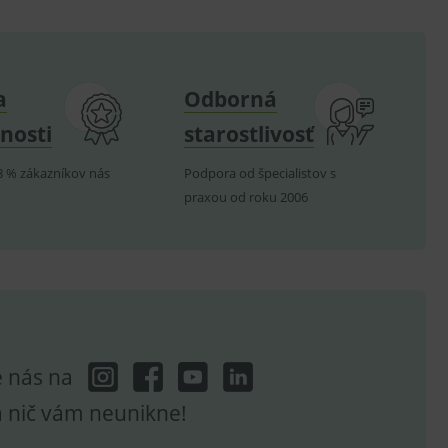
om k zapamatování
e nutné, aby banner cookie
a
Odborná
nosti
starostlivosť
hodné reklamy.
e analytics.
8 % zákazníkov nás
Podpora od špecialistov s
poruje cookies a
praxou od roku 2006
e analytics.
hodné reklamy.
e analytics.
telských předvoleb pro
těvník webu používá
dování zobrazení
ení vhodné reklamy.
e analytics.
e nás na
a nič vám neunikne!