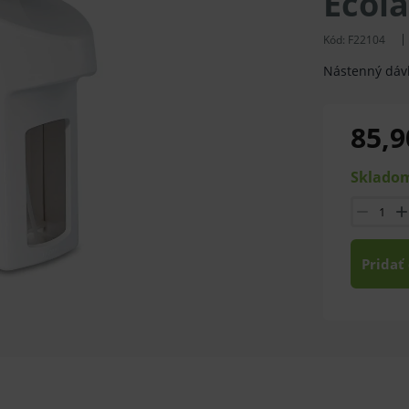
Ecol
Kód:
F22104
Nástenný dávk
85,9
Skladom
Pridať