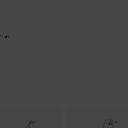
 popis
krémy, gelové a tekuté dezinfekcie
ml na jedno stlačenie páky
varu nie je z dôvodu ochrany zdravia alebo
mluvy v lehote 14 dní.