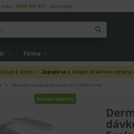
0800 800 441
 linka
–
Stomatológ
ár
Firma
ačuje 4. kolom ✅.
Zapojte sa
a získajte atraktívne odmeny
o
Dermados S, pákový dávkovač na 0,5 l flaše, Ecolab
Doprava zadarmo
Derm
dávko