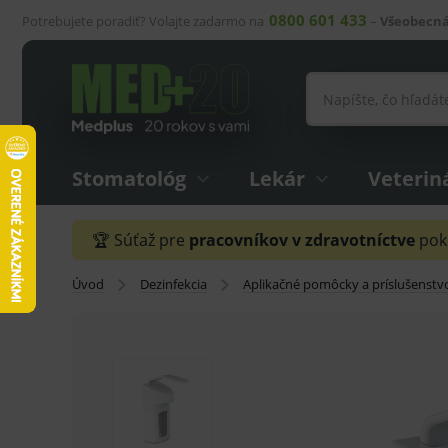
0800 601 433
Potrebujete poradiť? Volajte zadarmo na
–
Všeobecná
Stomatológ
Lekár
Veterin
🏆 Súťaž pre
pracovníkov v zdravotníctve
pokr
Úvod
Dezinfekcia
Aplikačné pomôcky a príslušenstv