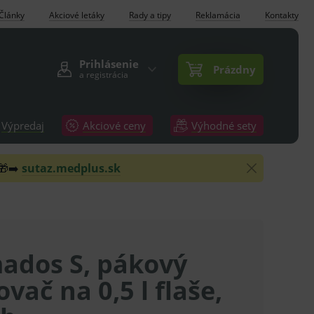
Články
Akciové letáky
Rady a tipy
Reklamácia
Kontakty
Prihlásenie
Prázdny
a registrácia
Výpredaj
Akciové ceny
Výhodné sety
 🎁➡️
sutaz.medplus.sk
ados S, pákový
vač na 0,5 l flaše,