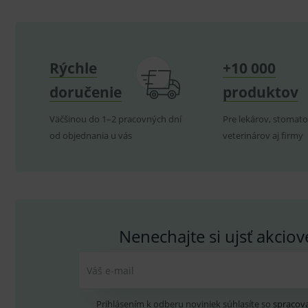
CookieScriptConsent
C
Rýchle
+10 000
P
Název
Pro
D
Název
doručenie
produktov
Do
_gcl_au
G
.
_gat_UA-
.me
Väčšinou do 1–2 pracovných dní
Pre lekárov, stomato
193359858-4
test_cookie
G
od objednania u vás
veterinárov aj firmy
_ga
.d
Goo
.me
IDE
G
_gid
.d
Goo
.me
VISITOR_INFO1_LIVE
G
YSC
.
Goo
.yo
Nenechajte si ujsť akcio
sid
.se
_ga_GXRFBLV37P
.me
Váš e-mail
Prihlásením k odberu noviniek súhlasíte so
spracov