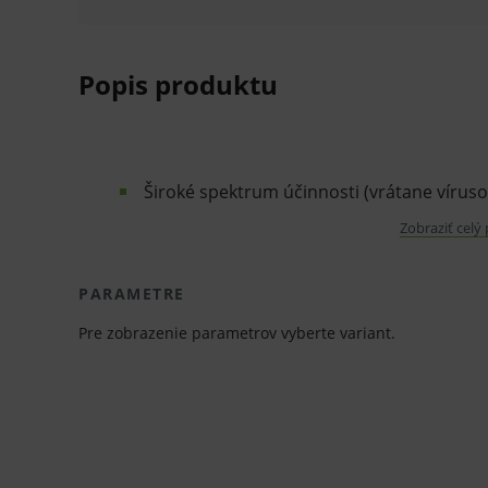
Popis produktu
Široké spektrum účinnosti (vrátane víruso
Plne virucídny podľa EN 14476 do 30 sek
Zobraziť celý
Vynikajúca starostlivosť a ochrana pokožk
PARAMETRE
komplex + vitamín E)
Pre zobrazenie parametrov vyberte variant.
Bez farbív a vône, preto je obzvlášť šetrn
Dermatologicky testované
Oblasť použitia:
Hygienická dezinfekcia rúk
(EN 1500): aplikujte