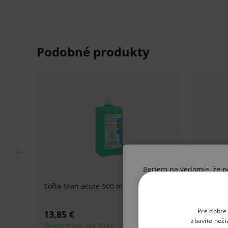
do suchej pokožky rúk tak aby bola pokožka dôkla
30 sekúnd.
Chirurgická dezinfekcia rúk
(EN 12791): aplikujt
desderman® care do suchej pokožky rúk a predlak
zvlhčená a vtierajte po dobu najmenej 90 sekúnd.
Účinnosť:
baktericídny, levurocídny, tuberkulocíd
virucídny.
Účinná látka:
etanol 83,7 g / 100 g (EC 200-578-6)
Beriem na vedomie, že pon
Desderman® care
sa neriedi a aplikuje sa na čis
dostatočné množstvo prípravku a vtierajte ho do p
Ak nie ste odborník, vysta
získané informácie boli V
rukách mokré po stanovenú dobu expozície.
Pre dobre
postupu vo vzťahu k svoj
zbavíte neži