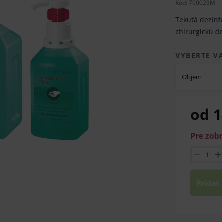
Kód:
700023M
Tekutá dezinf
chirurgickú d
VYBERTE V
Objem
od 1
Pre zob
Pridať