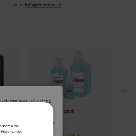
alebo
info@medplus.sk
ckej verejnosti, sú určené
ších osôb. V prípade, že by
 diagnózy alebo liečebného
ka nemu sa
, upozorňujeme Vás, že sa
rihlasovanie.