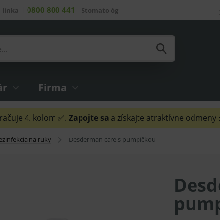
0800 800 441
 linka
–
Stomatológ
ár
Firma
ačuje 4. kolom ✅.
Zapojte sa
a získajte atraktívne odmeny
ezinfekcia na ruky
Desderman care s pumpičkou
Desd
pump