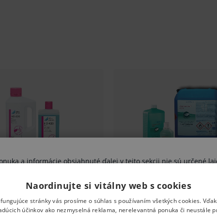
dne zvlhčená a vtierajte po dobu najmenej
e minimálne 2 x 5 ml prípravku
tia tak aby bola pokožka dôkladne
ny, fungicídny, mykobakteriocidný,
uka a informácie obsiahnuté ďalej v tejto sekcii nie sú určené lai
té, suché ruky. Aplikujte do dlane ruky
výhradne zdravotníckym odborníkom.
okožky rúk tak, aby boli všetky miesta na
Naordinujte si vitálny web s cookies
vujete sa riziku ohrozenia svojho zdravia, poprípade aj zdravia ďal
ami nesprávne pochopené, interpretované, či využité na stanovenie
 fungujúce stránky vás prosíme o súhlas s používaním všetkých cookies. Vďa
ej osobe, či ďalším osobám. Pokiaľ Vaše vyhlásenie nie je pravdivé
adúcich účinkov ako nezmyselná reklama, nerelevantná ponuka či neustále p
vystavujete uvedeným rizikám.