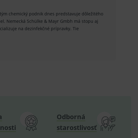
.
.
edtým chemický podnik dnes predstavuje dôležitého
ysel. Nemecká Schülke & Mayr Gmbh má stopu aj
ů.
ecializuje na dezinfekčné prípravky. Tie
.
om k zapamatování
e nutné, aby banner cookie
hodné reklamy.
e analytics.
poruje cookies a
e analytics.
a
Odborná
hodné reklamy.
e analytics.
nosti
starostlivosť
telských předvoleb pro
těvník webu používá
dování zobrazení