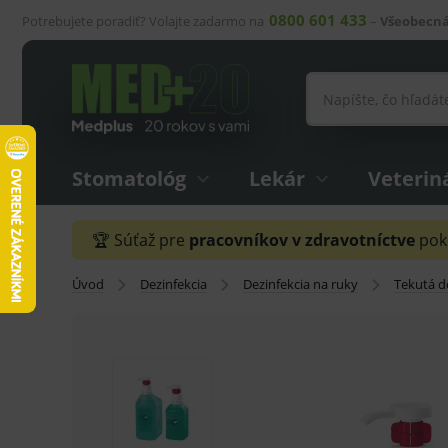
0800 601 433
Potrebujete poradiť? Volajte zadarmo na
–
Všeobecná
Stomatológ
Lekár
Veterin
🏆 Súťaž pre
pracovníkov v zdravotníctve
pokr
Úvod
Dezinfekcia
Dezinfekcia na ruky
Tekutá d