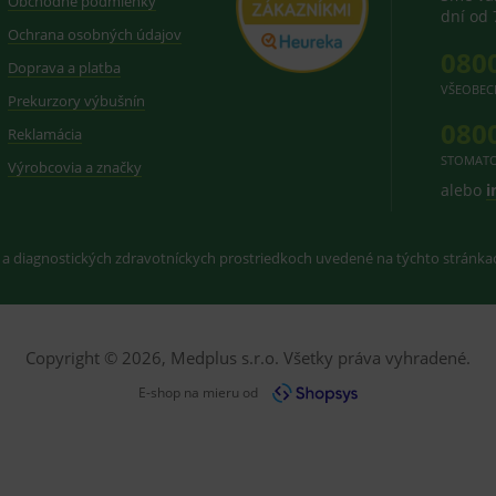
Obchodné podmienky
dní od 
Ochrana osobných údajov
080
Doprava a platba
VŠEOBEC
Prekurzory výbušnín
080
Reklamácia
STOMATO
Výrobcovia a značky
alebo
i
 a diagnostických zdravotníckych prostriedkoch uvedené na týchto stránk
Copyright © 2026, Medplus s.r.o. Všetky práva vyhradené.
E-shop na mieru od