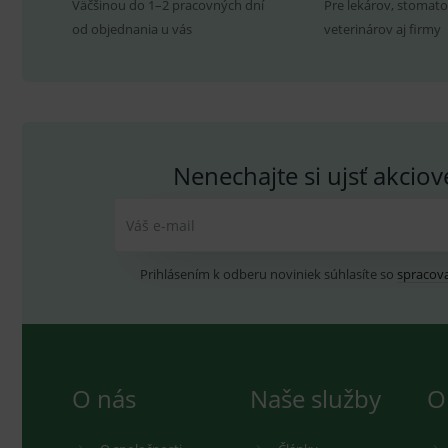
Väčšinou do 1–2 pracovných dní
Pre lekárov, stomato
od objednania u vás
veterinárov aj firmy
sid
.se
Používajte prípravok bezpečným spôsobom. Pred po
_ga_GXRFBLV37P
.me
informácie o prípravku.
V prípade porušenia zapečateného obalu tohto to
Nenechajte si ujsť akcio
hygienických dôvodov možné odstúpiť od kúpnej z
Váš e-mail
Prihlásením k odberu noviniek súhlasíte so
spracov
O nás
Naše služby
O