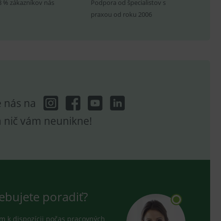
8 % zákazníkov nás
Podpora od špecialistov s
praxou od roku 2006
ení vhodné reklamy.
e analytics.
e nás na
a nič vám neunikne!
ebujete poradiť?
 k dispozícii počas pracovných