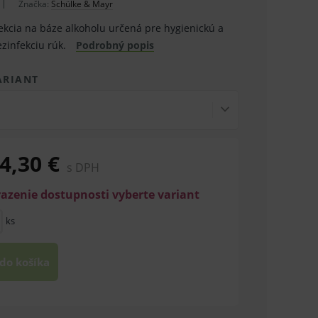
Značka:
Schülke & Mayr
ekcia na báze alkoholu určená pre hygienickú a
ezinfekciu rúk.
Podrobný popis
ARIANT
4,30 €
s DPH
razenie dostupnosti vyberte variant
ks
 do košíka