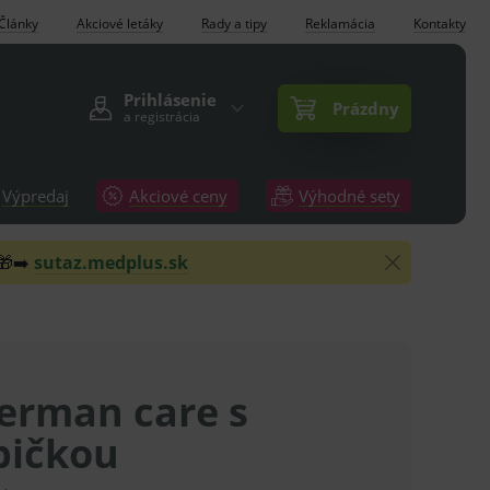
Články
Akciové letáky
Rady a tipy
Reklamácia
Kontakty
Prihlásenie
Prázdny
a registrácia
Výpredaj
Akciové ceny
Výhodné sety
 🎁➡️
sutaz.medplus.sk
erman care s
ičkou