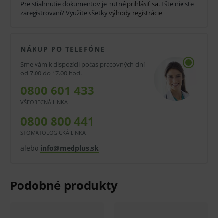
Pre stiahnutie dokumentov je nutné
prihlásiť sa
. Ešte nie ste
Spektrum účinnosti: baktericídny, plne virucídny,
zaregistrovaní? Využite všetky
výhody registrácie
.
mykobakteriocídny, tuberkulocídny, fungicídny
Aplikácia:
NÁKUP PO TELEFÓNE
Prípravok sa používa neriedený. Desprej sa aplikuje
Sme vám k dispozícii počas pracovných dní
od 7.00 do 17.00 hod.
postrekom, prípadne zotretím. Dbajte na rovnomerné
0800 601 433
naneseniu prípravku (rozotrieť utierkou) a pôsobenie
VŠEOBECNÁ LINKA
podčas doby expozície, prebytočné množstvo tekutiny
0800 800 441
zotrieť po uplynutí doby expozície jednorázovou
STOMATOLOGICKÁ LINKA
utierkou. Nevhodný na materiály citlivé na alkohol
alebo
info@medplus.sk
(plexisklo, lesklé plasty, akryláty).
Odporúčaná doba expozície: 30 s.
Oblasť použitia:
Odporúča sa na rýchlu dezinfekciu malých