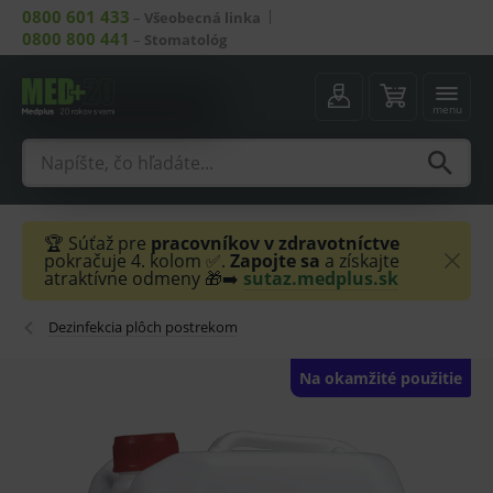
0800 601 433
–
Všeobecná linka
0800 800 441
–
Stomatológ
menu
🏆 Súťaž pre
pracovníkov v zdravotníctve
pokračuje 4. kolom ✅.
Zapojte sa
a získajte
atraktívne odmeny 🎁➡️
sutaz.medplus.sk
Dezinfekcia plôch postrekom
Na okamžité použitie