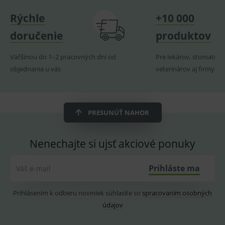
Používajte prípravok bezpečným spôsobom. Pred
navští
produk
Rýchle
+10 000
použitím si vždy prečítajte etiketu a informácie o
ssupp.visits
www.medplus.sk
6 měsíců
Cookie
prípravku.
doručenie
produktov
2 dny
pro
fungov
V prípade porušenia zapečateného obalu tohto
OnLine
smarts
Väčšinou do 1–2 pracovných dní od
Pre lekárov, stomatoló
tovaru nie je z dôvodu ochrany zdravia alebo
objednania u vás
veterinárov aj firmy
CookieScriptConsent
1 rok
Tento 
CookieScript
hygienických dôvodov možné odstúpiť od kúpnej
cookie
www.medplus.sk
použív
zmluvy v lehote 14 dní.
služba
Cookie
Script.
PRESUNÚŤ NAHOR
zapama
předvo
souhla
soubo
Nenechajte si ujsť akciové ponuky
cookie
návště
Je nutn
banne
Prihláste ma
Váš e-mail
cookie
Cookie
Script
fungov
Prihlásením k odberu noviniek súhlasíte so
spracovaním osobných
správn
údajov