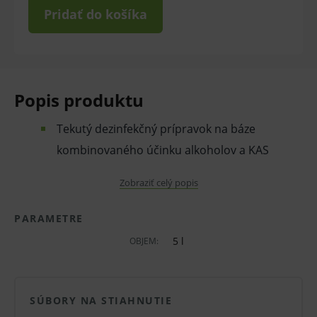
Pridať do košíka
Popis produktu
Tekutý dezinfekčný prípravok na báze
kombinovaného účinku alkoholov a KAS
Vhodný na dezinfekciu malých plôch a
Zobraziť celý popis
povrchov
PARAMETRE
Zaručuje rýchly dezinfekčný efekt
5 l
OBJEM:
Vhodný na dezinfekciu zle dostupných miest
Okamžite na použitie
Dobrá materiálová znášanlivosť
SÚBORY NA STIAHNUTIE