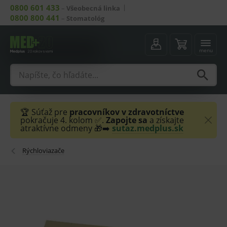
0800 601 433
–
Všeobecná linka
0800 800 441
–
Stomatológ
menu
🏆 Súťaž pre
pracovníkov v zdravotníctve
pokračuje 4. kolom ✅.
Zapojte sa
a získajte
atraktívne odmeny 🎁➡️
sutaz.medplus.sk
Rýchloviazače