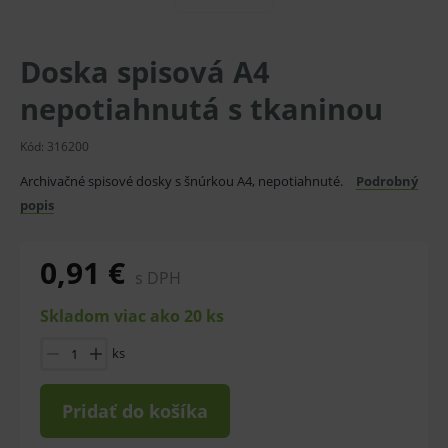
Doska spisová A4
nepotiahnutá s tkaninou
Kód:
316200
Archivačné spisové dosky s šnúrkou A4, nepotiahnuté.
Podrobný
popis
0,91 €
s DPH
Skladom viac ako 20 ks
ks
Pridať do košíka