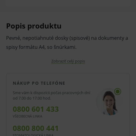
Popis produktu
Pevné, nepotiahnuté dosky (spisové) na dokumenty a
spisy formátu A4, so šnúrkami.
V prípade porušenia zapečateného obalu tohto
Zobraziť celý popis
tovaru nie je z dôvodu ochrany zdravia alebo
hygienických dôvodov možné odstúpiť od kúpnej
NÁKUP PO TELEFÓNE
zmluvy v lehote 14 dní.
Sme vám k dispozícii počas pracovných dní
od 7.00 do 17.00 hod.
0800 601 433
VŠEOBECNÁ LINKA
0800 800 441
STOMATOLOGICKÁ LINKA