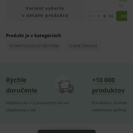
Skladom
ks
Variant vyberte
Technické – základné životné funkcie e-shopu
Nevyhnutné cookies umožňujú základné
v detaile produktu
ks
DO KO
funkcie ako voľba odborník/laik, prihlásenie
používateľa, vkladanie tovaru do košíka atď. Pre
správne používanie webu sú nutné.
Produkt je v kategóriách
Provider
/
Název
Vyprší
Popis
Doména
STOMATOLOGICKÉ NÁSTROJE
ZUBNÉ ZRKADLÁ
_sp_id.ef32
www.medplus.sk
2 roky
Cookie
pro
fungov
OnLine
smarts
PHPSESSID
Zavřením
Univer
PHP.net
Rýchle
+10 000
prohlížeče
identif
www.medplus.sk
použív
udržov
doručenie
produktov
promě
relací
uživate
Väčšinou do 1–2 pracovných dní od
Pre lekárov, stomatoló
_sp_ses.ef32
www.medplus.sk
30 minut
Cookie
objednania u vás
veterinárov aj firmy
pro
fungov
OnLine
smarts