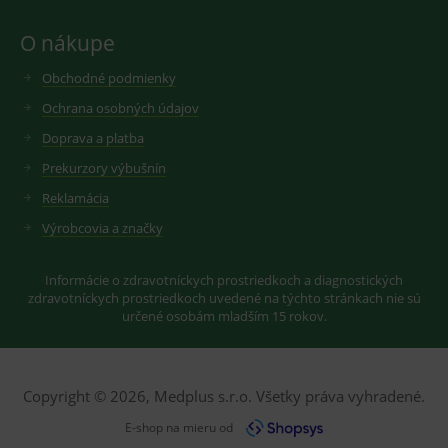
hodnotu si
ve službě
uloží do
google
cookies :-)
analytics.
O nákupe
IDE
2 roky
Cookie
Google LLC
YSC
Zavřením
Tento
Google LLC
reklamního
.doubleclick.net
prohlížeče
soubor
Obchodné podmienky
.youtube.com
systému
cookie
googlu.
nastavuje
Ochrana osobných údajov
Slouží pro
YouTube ke
zobrazení
sledování
Doprava a platba
vhodné
zobrazení
reklamy.
vložených
Prekurzory výbušnín
videí.
VISITOR_INFO1_LIVE
6
Tento
Google LLC
Reklamácia
měsíců
soubor
.youtube.com
sid
.seznam.cz
1 měsíc
Cookie od
cookie
seznam.cz
Výrobcovia a značky
nastavuje
googlu.
Youtube ke
Slouží pro
sledování
zobrazení
uživatelskýc
vhodné
Informácie o zdravotníckych prostriedkoch a diagnostických
předvoleb
reklamy.
zdravotníckych prostriedkoch uvedené na týchto stránkach nie sú
pro videa
Youtube
určené osobám mladším 15 rokov.
_ga_GXRFBLV37P
.medplus.sk
2 roky
Cookie pro
vložená do
měření
webů; může
návštěvnosti
také určit,
ve službě
zda
google
návštěvník
analytics.
Copyright © 2026, Medplus s.r.o. Všetky práva vyhradené.
webu
používá
novou nebo
E-shop na mieru od
starou verzi