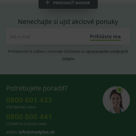
ssupp.vid
www.medplus.sk
6 měsíců
Cookie
PRESUNÚŤ NAHOR
2 dny
pro
fungov
OnLine
smarts
Nenechajte si ujsť akciové ponuky
lastVisitedProducts
www.medplus.sk
1 rok
Cookie
uchová
naposl
Prihláste ma
Váš e-mail
navští
produk
Prihlásením k odberu noviniek súhlasíte so
spracovaním osobných
ssupp.visits
www.medplus.sk
6 měsíců
Cookie
2 dny
pro
údajov
fungov
OnLine
smarts
CookieScriptConsent
1 rok
Tento 
CookieScript
cookie
www.medplus.sk
Potrebujete poradiť?
použív
služba
Cookie
0800 601 433
Script.
zapama
VŠEOBECNÁ LINKA
předvo
souhla
0800 800 441
soubo
cookie
STOMATOLOGICKÁ LINKA
návště
Je nutn
alebo
info@medplus.sk
banne