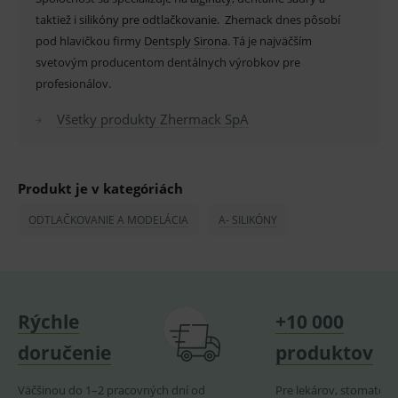
pro
fungov
taktiež i
silikóny pre odtlačkovanie.
Zhemack dnes pôsobí
OnLine
pod hlavičkou firmy
Dentsply Sirona
. Tá je najväčším
smarts
svetovým producentom dentálnych výrobkov pre
PHPSESSID
Zavřením
Univer
PHP.net
prohlížeče
identif
www.medplus.sk
profesionálov.
použív
udržov
promě
Všetky produkty Zhermack SpA
relací
uživate
_sp_ses.ef32
www.medplus.sk
30 minut
Cookie
pro
Produkt je v kategóriách
fungov
OnLine
smarts
ODTLAČKOVANIE A MODELÁCIA
A- SILIKÓNY
ssupp.vid
www.medplus.sk
6 měsíců
Cookie
2 dny
pro
fungov
OnLine
smarts
Rýchle
+10 000
lastVisitedProducts
www.medplus.sk
1 rok
Cookie
uchová
naposl
doručenie
produktov
navští
produk
Väčšinou do 1–2 pracovných dní od
Pre lekárov, stomatoló
ssupp.visits
www.medplus.sk
6 měsíců
Cookie