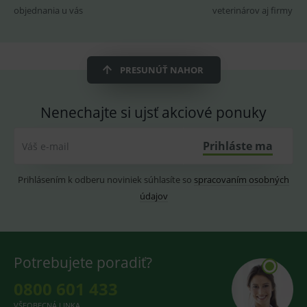
2 dny
pro
objednania u vás
veterinárov aj firmy
fungov
OnLine
smarts
CookieScriptConsent
1 rok
Tento 
CookieScript
cookie
www.medplus.sk
PRESUNÚŤ NAHOR
použív
služba
Cookie
Script.
Nenechajte si ujsť akciové ponuky
zapama
předvo
souhla
soubo
Prihláste ma
Váš e-mail
cookie
návště
Je nutn
Prihlásením k odberu noviniek súhlasíte so
spracovaním osobných
banne
cookie
údajov
Cookie
Script
fungov
správn
Potrebujete poradiť?
0800 601 433
Provider
/
Název
Vyprší
Popis
Provider
Doména
/
VŠEOBECNÁ LINKA
Název
Vyprší
Popis