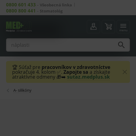
0800 601 433
–
Všeobecná linka
0800 800 441
–
Stomatológ
menu
🏆 Súťaž pre
pracovníkov v zdravotníctve
pokračuje 4. kolom ✅.
Zapojte sa
a získajte
atraktívne odmeny 🎁➡️
sutaz.medplus.sk
A- silikóny