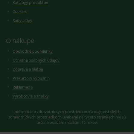
Katalógy produktov
VISITOR_INFO1_LIVE
6
Tento
Google LLC
měsíců
soubor
.youtube.com
sid
.seznam.cz
1 měsíc
Cookie od
Cookies
cookie
seznam.cz
nastavuje
googlu.
Youtube ke
Rady a tipy
Slouží pro
sledování
zobrazení
uživatelskýc
vhodné
předvoleb
reklamy.
pro videa
O nákupe
Youtube
_ga_GXRFBLV37P
.medplus.sk
2 roky
Cookie pro
vložená do
měření
webů; může
návštěvnosti
Obchodné podmienky
také určit,
ve službě
zda
google
Ochrana osobných údajov
návštěvník
analytics.
webu
Doprava a platba
používá
novou nebo
Prekurzory výbušnín
starou verzi
rozhraní
Youtube.
Reklamácia
Výrobcovia a značky
Informácie o zdravotníckych prostriedkoch a diagnostických
zdravotníckych prostriedkoch uvedené na týchto stránkach nie sú
určené osobám mladším 15 rokov.