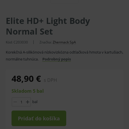
Elite HD+ Light Body
Normal Set
Kód:
C203030
Značka:
Zhermack SpA
Korekčná A-silikónová nízkovizkózna odtlačková hmota v kartušiach,
normálne tuhnúca.
Podrobný popis
48,90 €
s DPH
Skladom 5 bal
bal
Pridať do košíka