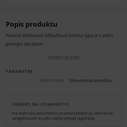
Popis produktu
Presná silikónová odtlačková hmota typu A s veľmi
jemným detailom.
Vlastnosti a výhody:
Zobraziť celý popis
A-silikón pre druhý korekčný odtlačok -
PARAMETRE
normálne tuhnúci hydrofilný vinyl polysiloxan
Zdravotnícka pomôcka
s nízkou viskozitou na korekčný (druhý)
DRUH TOVARU
odtlačok.
Odporúča sa pre metódu dvojitého
SÚBORY NA STIAHNUTIE
odtlačkovania alebo techniku odtlačkovania v
Pre stiahnutie dokumentov je nutné
prihlásiť sa
. Ešte nie ste
jednom kroku.
zaregistrovaní? Využite všetky
výhody registrácie
.
Je hydrofilný, tixotropný, objemovo stály,