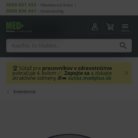
0800 601 433
–
Všeobecná linka
0800 800 441
–
Stomatológ
menu
🏆 Súťaž pre
pracovníkov v zdravotníctve
pokračuje 4. kolom ✅.
Zapojte sa
a získajte
atraktívne odmeny 🎁➡️
sutaz.medplus.sk
Endodoncia