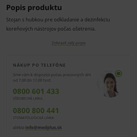
Popis produktu
Stojan s hubkou pre odkladanie a dezinfekciu
koreňových nástrojov počas ošetrenia.
V prípade porušenia zapečateného obalu tohto
Zobraziť celý popis
tovaru nie je z dôvodu ochrany zdravia alebo
hygienických dôvodov možné odstúpiť od kúpnej
NÁKUP PO TELEFÓNE
zmluvy v lehote 14 dní.
Sme vám k dispozícii počas pracovných dní
od 7.00 do 17.00 hod.
0800 601 433
VŠEOBECNÁ LINKA
0800 800 441
STOMATOLOGICKÁ LINKA
alebo
info@medplus.sk