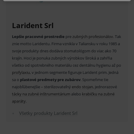
MARKETINGOVÉ
Larident Srl
Lepšie pracovné prostredie
pre
zubných profesionálov
. Tak
Základné životné funkcie e-shopu
znie motto Laridentu. Firma vznikla v Taliansku v roku 1985 a
Analytické
Marketingové
svoje produkty dnes dodáva stomatológom do viac ako 70
krajín. Hoci je ponuka zubných výrobkov široká a zahŕňa
Technické – základné životné funkcie e-shopu
Nevyhnutné cookies umožňujú základné
všetko od spotrebného materiálu cez dentálnu hygienu až po
funkcie ako voľba odborník/laik, prihlásenie
profylaxiu
, v jednom segmente figuruje Larident prim. Jedná
používateľa, vkladanie tovaru do košíka atď. Pre
správne používanie webu sú nutné.
sa o
plastové predmety pre zubárov
. Spomeňme tie
najobľúbenejšie – sterilizovateľný
endo stojan
, jednorazové
Provider
/
Název
Vyprší
Popis
Doména
tácky na zubné inštrumentárium
alebo
krabičku na zubné
_sp_id.ef32
www.medplus.sk
2 roky
Cookie
aparáty
.
pro
fungov
Všetky produkty Larident Srl
OnLine
smarts
PHPSESSID
Zavřením
Univer
PHP.net
prohlížeče
identif
www.medplus.sk
použív