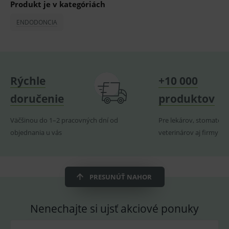
Produkt je v kategóriách
udržov
promě
relací
ENDODONCIA
uživate
_sp_ses.ef32
www.medplus.sk
30 minut
Cookie
pro
fungov
OnLine
smarts
Rýchle
+10 000
ssupp.vid
www.medplus.sk
6 měsíců
Cookie
2 dny
pro
doručenie
produktov
fungov
OnLine
smarts
Väčšinou do 1–2 pracovných dní od
Pre lekárov, stomatoló
lastVisitedProducts
www.medplus.sk
1 rok
Cookie
objednania u vás
veterinárov aj firmy
uchová
naposl
navští
produk
ssupp.visits
www.medplus.sk
6 měsíců
Cookie
PRESUNÚŤ NAHOR
2 dny
pro
fungov
OnLine
smarts
Nenechajte si ujsť akciové ponuky
CookieScriptConsent
1 rok
Tento 
CookieScript
cookie
www.medplus.sk