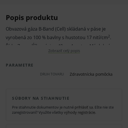
Popis produktu
Obvazová gáza B-Band (Cell) skládaná v páse je
2
vyrobená zo 100 % bavlny s hustotou 17 nití/cm
.
Šírka 7 cm, dĺžka návinu 40 m, 4 vrstvy. Má dobrú
Zobraziť celý popis
drenážnu schopnosť, je jemná, savá, dobre prilnavá a
vysoko priedušná.
PARAMETRE
Vďaka praktickému prevedeniu sa z gázy dajú zhotoviť
Zdravotnícka pomôcka
DRUH TOVARU
individuálne krycie obväzy k ošetreniu všetkých typov,
najmä pri prvom ošetrení znečistených, infikovaných
a silne secernujúcich ran, k absorpcii výpotkov atď.
SÚBORY NA STIAHNUTIE
Pre stiahnutie dokumentov je nutné
prihlásiť sa
. Ešte nie ste
Vlastnosti a výhody:
zaregistrovaní? Využite všetky
výhody registrácie
.
Skladaná gáza.
100 % bavlna.