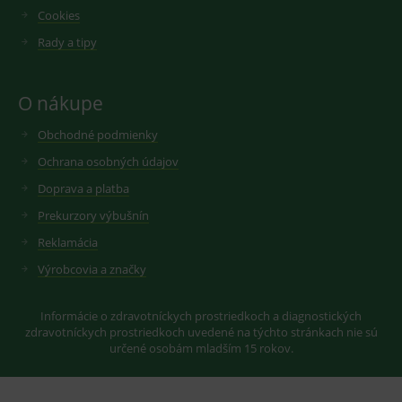
měsíců
soubor
.youtube.com
sid
.seznam.cz
1 měsíc
Cookie od
Cookies
cookie
seznam.cz
nastavuje
googlu.
Rady a tipy
Youtube ke
Slouží pro
sledování
zobrazení
uživatelskýc
vhodné
předvoleb
reklamy.
O nákupe
pro videa
Youtube
_ga_GXRFBLV37P
.medplus.sk
2 roky
Cookie pro
vložená do
měření
Obchodné podmienky
webů; může
návštěvnosti
také určit,
ve službě
Ochrana osobných údajov
zda
google
návštěvník
analytics.
webu
Doprava a platba
používá
novou nebo
Prekurzory výbušnín
starou verzi
rozhraní
Reklamácia
Youtube.
Výrobcovia a značky
Informácie o zdravotníckych prostriedkoch a diagnostických
zdravotníckych prostriedkoch uvedené na týchto stránkach nie sú
určené osobám mladším 15 rokov.