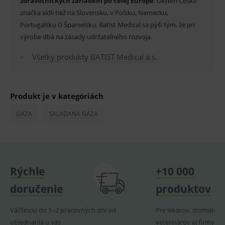
zdravotníckych zariadení po celej Európe
. Okrem Česka
fungov
OnLine
značka sídli tiež na Slovensku, v Poľsku, Nemecku,
smarts
Portugalsku či Španielsku. Batist Medical sa pýši tým, že pri
PHPSESSID
Zavřením
Univer
PHP.net
výrobe dbá na zásady udržateľného rozvoja.
prohlížeče
identif
www.medplus.sk
použív
udržov
Všetky produkty BATIST Medical a.s.
promě
relací
uživate
_sp_ses.ef32
www.medplus.sk
30 minut
Cookie
Produkt je v kategóriách
pro
fungov
OnLine
GÁZA
SKLADANÁ GÁZA
smarts
ssupp.vid
www.medplus.sk
6 měsíců
Cookie
2 dny
pro
fungov
OnLine
smarts
Rýchle
+10 000
lastVisitedProducts
www.medplus.sk
1 rok
Cookie
uchová
doručenie
produktov
naposl
navští
produk
Väčšinou do 1–2 pracovných dní od
Pre lekárov, stomatoló
ssupp.visits
www.medplus.sk
6 měsíců
Cookie
objednania u vás
veterinárov aj firmy
2 dny
pro