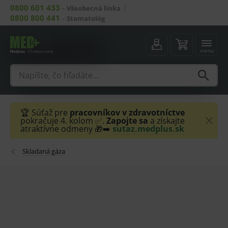
0800 601 433
–
Všeobecná linka
0800 800 441
–
Stomatológ
menu
🏆 Súťaž pre
pracovníkov v zdravotníctve
pokračuje 4. kolom ✅.
Zapojte sa
a získajte
atraktívne odmeny 🎁➡️
sutaz.medplus.sk
Skladaná gáza