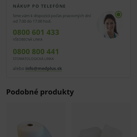
NÁKUP PO TELEFÓNE
4 vrstvy.
Sme vám k dispozícii počas pracovných dní
Jemná a savá.
od 7.00 do 17.00 hod.
0800 601 433
Priedušná.
VŠEOBECNÁ LINKA
Oblasť použitia:
0800 800 441
Pre primárne znečistenie, infikovaných rán a
STOMATOLOGICKÁ LINKA
silne exudujúcich rán.
alebo
info@medplus.sk
Pri operáciách absorbuje telesné a iné
tekutiny.
Balenie:
V balení 2 ks.
V kartóne 12 balení.
Pred použitím zdravotníckej pomôcky a diagnostickej