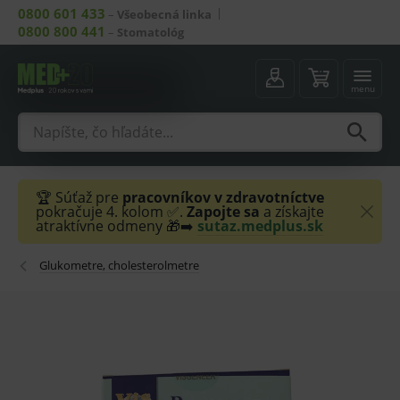
0800 601 433
–
Všeobecná linka
0800 800 441
–
Stomatológ
menu
🏆 Súťaž pre
pracovníkov v zdravotníctve
pokračuje 4. kolom ✅.
Zapojte sa
a získajte
atraktívne odmeny 🎁➡️
sutaz.medplus.sk
Glukometre, cholesterolmetre