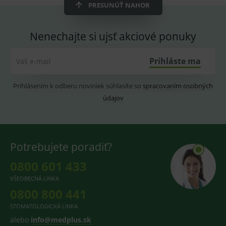
ssupp.vid
www.medplus.sk
6 měsíců
Cookie
PRESUNÚŤ NAHOR
2 dny
pro
fungov
OnLine
smarts
Nenechajte si ujsť akciové ponuky
lastVisitedProducts
www.medplus.sk
1 rok
Cookie
uchová
naposl
Prihláste ma
Váš e-mail
navští
produk
Prihlásením k odberu noviniek súhlasíte so
spracovaním osobných
ssupp.visits
www.medplus.sk
6 měsíců
Cookie
2 dny
pro
údajov
fungov
OnLine
smarts
CookieScriptConsent
1 rok
Tento 
CookieScript
cookie
www.medplus.sk
Potrebujete poradiť?
použív
služba
Cookie
0800 601 433
Script.
zapama
VŠEOBECNÁ LINKA
předvo
souhla
0800 800 441
soubo
cookie
STOMATOLOGICKÁ LINKA
návště
Je nutn
alebo
info@medplus.sk
banne