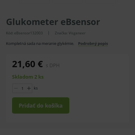
Glukometer eBsensor
Kód:
eBsensor132003
Značka:
Visgeneer
Kompletná sada na meranie glykémie.
Podrobný popis
21,60 €
s DPH
Skladom 2 ks
ks
Pridať do košíka