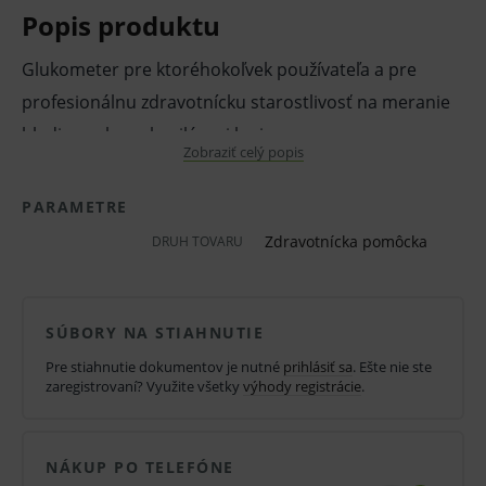
Popis produktu
Glukometer pre ktoréhokoľvek používateľa a pre
profesionálnu zdravotnícku starostlivosť na meranie
hladiny cukru v kapilárnej krvi.
Zobraziť celý popis
Rýchle výsledky do 10 sekúnd.
PARAMETRE
Obsahuje: prístroj, pero, 10 lanciet a 10 prúžkov,
Zdravotnícka pomôcka
DRUH TOVARU
samonasávacie prúžky.
• Prístroj na meranie glukózy
SÚBORY NA STIAHNUTIE
• Veľký čitateľný LCD displej
Pre stiahnutie dokumentov je nutné
prihlásiť sa
. Ešte nie ste
zaregistrovaní? Využite všetky
výhody registrácie
.
• Jednoduché meranie z kapilárnej kvapky krvi
• Rýchle a presné meranie
• Pamäť pre 180 meraní s dátumom a časom
NÁKUP PO TELEFÓNE