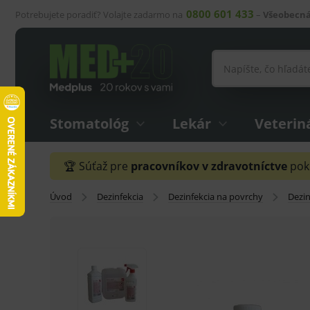
0800 601 433
Potrebujete poradiť? Volajte zadarmo na
–
Všeobecná
Stomatológ
Lekár
Veterin
🏆 Súťaž pre
pracovníkov v zdravotníctve
pokr
Úvod
Dezinfekcia
Dezinfekcia na povrchy
Dezin