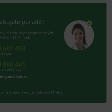
ebujete poradiť?
 k dispozícii počas pracovných
7.00 do 17.00 hod.
0 601 433
NÁ LINKA
0 800 441
LOGICKÁ LINKA
nfo@medplus.sk
ach nie sú určené osobám mladším 15 rokov.