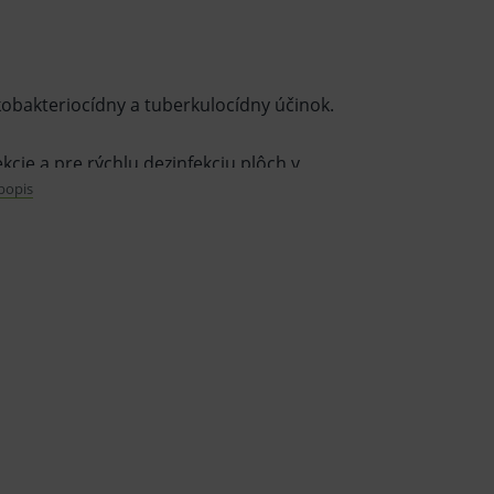
kobakteriocídny a tuberkulocídny účinok.
kcie a pre rýchlu dezinfekciu plôch v
 popis
jené informácie o prípravku