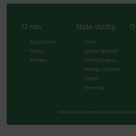
O nás
Naše služby
O
O spoločnosti
Články
Kariéra
Výhody registrácie
Kontakty
Darčeky k nákupu
Katalógy produktov
Cookies
Rady a tipy
Informácie o zdravotníckych prostriedkoch