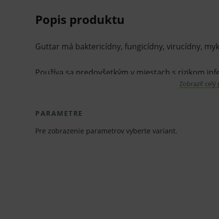
Popis produktu
Guttar má baktericídny, fungicídny, virucídny, my
Používa sa predovšetkým v miestach s rizikom infe
Zobraziť celý
zdravotníctve.
Používajte biocídne výrobky bezpečne.
PARAMETRE
Pre zobrazenie parametrov vyberte variant.
Pred použitím si prečítajte údaje na obale a pripo
V kartóne:
500 ml - 14 ks
1 l - 8 ks