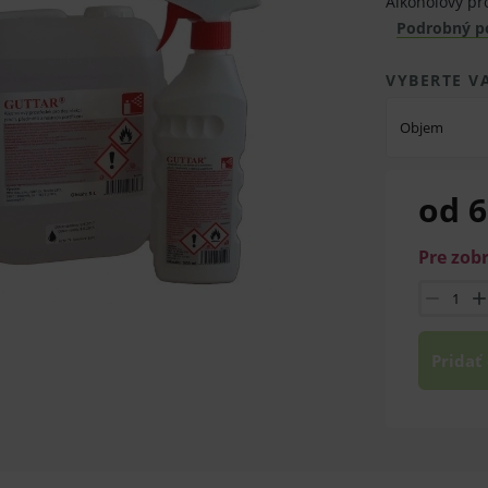
Alkoholový pr
Podrobný p
VYBERTE V
Objem
od 6
Pre zob
Pridať