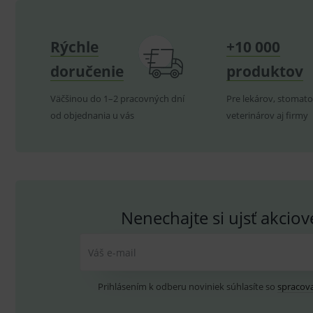
Rýchle
+10 000
P
Název
doručenie
produktov
Pro
D
Název
Do
_gcl_au
G
Väčšinou do 1–2 pracovných dní
Pre lekárov, stomato
.
_gat_UA-
.me
193359858-4
od objednania u vás
veterinárov aj firmy
test_cookie
G
_ga
.d
Goo
.me
IDE
G
_gid
.d
Goo
.me
VISITOR_INFO1_LIVE
G
YSC
.
Goo
.yo
Nenechajte si ujsť akcio
sid
.se
_ga_GXRFBLV37P
.me
Váš e-mail
Prihlásením k odberu noviniek súhlasíte so
spracov