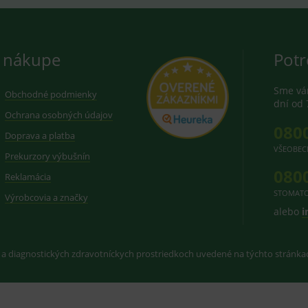
 nákupe
Potr
Sme vám
Obchodné podmienky
dní od 
Ochrana osobných údajov
080
Doprava a platba
VŠEOBEC
Prekurzory výbušnín
080
Reklamácia
STOMATO
Výrobcovia a značky
alebo
i
 a diagnostických zdravotníckych prostriedkoch uvedené na týchto stránk