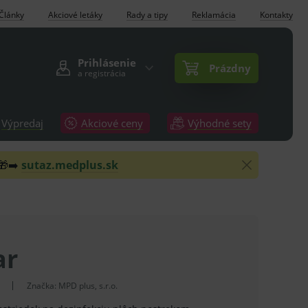
Články
Akciové letáky
Rady a tipy
Reklamácia
Kontakty
Prihlásenie
Prázdny
a registrácia
Výpredaj
Akciové ceny
Výhodné sety
 🎁➡️
sutaz.medplus.sk
ar
Značka:
MPD plus, s.r.o.