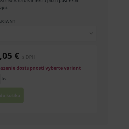
ostriedok na dezinfekciu plôch postrekom.
opis
ARIANT
,05 €
s DPH
razenie dostupnosti vyberte variant
ks
 do košíka