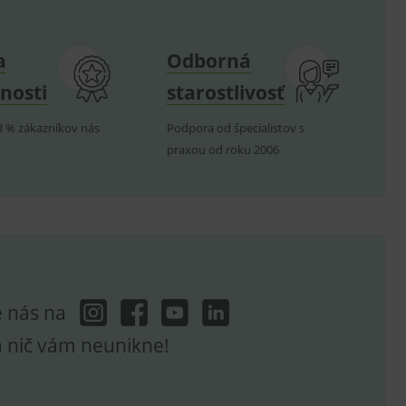
e nutné, aby banner cookie
a
Odborná
nosti
starostlivosť
hodné reklamy.
8 % zákazníkov nás
Podpora od špecialistov s
e analytics.
praxou od roku 2006
poruje cookies a
e analytics.
hodné reklamy.
e analytics.
telských předvoleb pro
těvník webu používá
dování zobrazení
ení vhodné reklamy.
e nás na
e analytics.
a nič vám neunikne!