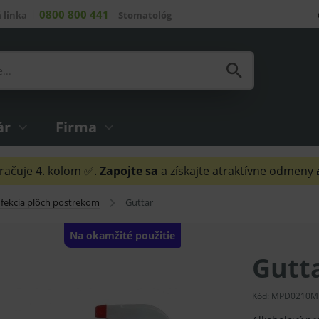
0800 800 441
 linka
–
Stomatológ
ár
Firma
ačuje 4. kolom ✅.
Zapojte sa
a získajte atraktívne odmeny
fekcia plôch postrekom
Guttar
Na okamžité použitie
Gutt
Kód:
MPD0210M