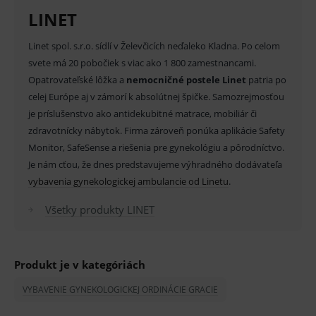
relací
Nevyžaduje inštaláciu SW do PC
uživate
LINET
_sp_ses.ef32
www.medplus.sk
30 minut
Cookie
Interná pamäť na fotografie v kresle
pro
Linet spol. s.r.o. sídlí v Želevčicích neďaleko Kladna. Po celom
fungov
Zapojenie do existujúcej počítačovej siete v
OnLine
svete má 20 pobočiek s viac ako 1 800 zamestnancami.
smarts
Opatrovateľské lôžka a
nemocničné postele Linet
patria po
ordinácii
ssupp.vid
www.medplus.sk
6 měsíců
Cookie
celej Európe aj v zámorí k absolútnej špičke. Samozrejmosťou
2 dny
pro
Poloha pre ultrazvukové
fungov
je príslušenstvo ako antidekubitné matrace, mobiliár či
OnLine
vyšetrenie
zdravotnícky nábytok. Firma zároveň ponúka aplikácie Safety
smarts
Monitor, SafeSense a riešenia pre gynekológiu a pôrodníctvo.
lastVisitedProducts
www.medplus.sk
1 rok
Cookie
uchová
Je nám cťou, že dnes predstavujeme výhradného dodávateľa
naposl
vybavenia gynekologickej ambulancie od Linetu
.
navští
produk
Všetky produkty LINET
ssupp.visits
www.medplus.sk
6 měsíců
Cookie
2 dny
pro
fungov
OnLine
smarts
Produkt je v kategóriách
CookieScriptConsent
1 rok
Tento 
CookieScript
cookie
www.medplus.sk
VYBAVENIE GYNEKOLOGICKEJ ORDINÁCIE GRACIE
použív
služba
Cookie