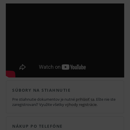
Výhodou je
kompatibilita monitora s
ultrazvukovým prístrojom
a zobrazenie výstupov na
jednom mieste. To dosiahnete vďaka bezdrôtovému
prepojeniu s PC. Celá ordinácia tvorí ergonomický
celok v jednotnom a oceňovanom dizajne, ktorý šetrí
čas a poskytuje vysoký komfort klientke aj vám pri
práci.
Komplexné riešenie
SÚBORY NA STIAHNUTIE
Pre stiahnutie dokumentov je nutné
prihlásiť sa
. Ešte nie ste
zaregistrovaní? Využite všetky
výhody registrácie
.
NÁKUP PO TELEFÓNE