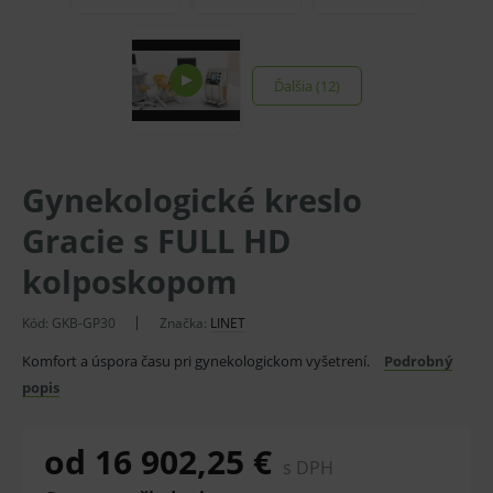
Ďalšia (12)
Gynekologické kreslo
Gracie s FULL HD
kolposkopom
Kód:
GKB-GP30
Značka:
LINET
Komfort a úspora času pri gynekologickom vyšetrení.
Podrobný
popis
od 16 902,25 €
s DPH