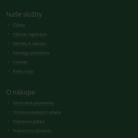
vložená do
měření
webů; může
zmluvy v lehote 14 dní.
návštěvnosti
také určit,
ve službě
Naše služby
zda
google
návštěvník
analytics.
webu
Články
používá
novou nebo
Výhody registrácie
starou verzi
rozhraní
Darčeky k nákupu
Youtube.
Katalógy produktov
Cookies
Rady a tipy
O nákupe
Obchodné podmienky
Ochrana osobných údajov
Doprava a platba
Prekurzory výbušnín