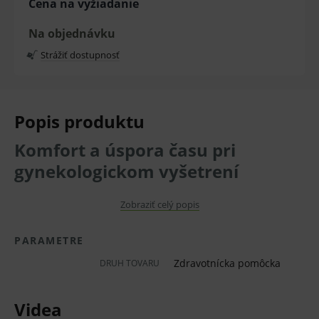
Cena na vyžiadanie
Na objednávku
Strážiť dostupnosť
Popis produktu
Komfort a úspora času pri
gynekologickom vyšetrení
Moderná gynekologická ordinácia
sa volá Gracie.
Zobraziť celý popis
Riešenie spoločnosti LINET zahŕňa gynekologické
PARAMETRE
kreslo s
integrovaným digitálnym kolposkopom.
Ďalej monitor, bezdrôtový ovládač, nástrojový vozík a
Zdravotnícka pomôcka
DRUH TOVARU
ďalšie doplnky.
Videa