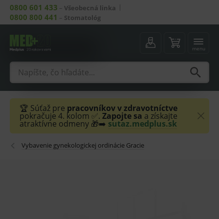
0800 601 433
–
Všeobecná linka
0800 800 441
–
Stomatológ
menu
🏆 Súťaž pre
pracovníkov v zdravotníctve
pokračuje 4. kolom ✅.
Zapojte sa
a získajte
atraktívne odmeny 🎁➡️
sutaz.medplus.sk
Vybavenie gynekologickej ordinácie Gracie