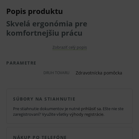
Popis produktu
Skvelá ergonómia pre
komfortnejšiu prácu
Zobraziť celý popis
PARAMETRE
Zdravotnícka pomôcka
DRUH TOVARU
SÚBORY NA STIAHNUTIE
Gynekologické kreslo Graciella® vám umožní
Pre stiahnutie dokumentov je nutné
prihlásiť sa
. Ešte nie ste
ergonomickú prácu s pacientkou
. Funkčné
zaregistrovaní? Využite všetky
výhody registrácie
.
konštrukčné prvky sú prispôsobené pre vyššie
pohodlie a bezpečnosť vyšetrované. Základné
NÁKUP PO TELEFÓNE