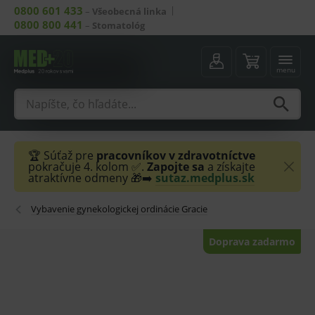
0800 601 433
–
Všeobecná linka
0800 800 441
–
Stomatológ
menu
🏆 Súťaž pre
pracovníkov v zdravotníctve
pokračuje 4. kolom ✅.
Zapojte sa
a získajte
atraktívne odmeny 🎁➡️
sutaz.medplus.sk
Vybavenie gynekologickej ordinácie Gracie
Doprava zadarmo