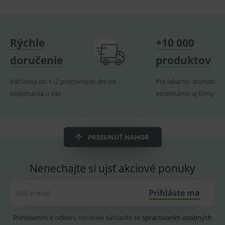
uchová
naposl
navští
produk
Rýchle
+10 000
ssupp.visits
www.medplus.sk
6 měsíců
Cookie
2 dny
pro
fungov
doručenie
produktov
OnLine
smarts
Väčšinou do 1–2 pracovných dní od
Pre lekárov, stomatoló
CookieScriptConsent
1 rok
Tento 
CookieScript
cookie
www.medplus.sk
objednania u vás
veterinárov aj firmy
použív
služba
Cookie
Script.
zapama
předvo
PRESUNÚŤ NAHOR
souhla
soubo
Stĺpec je z elektrolyticky oxidovaného hliníka s tenkou
cookie
návště
Nenechajte si ujsť akciové ponuky
vrstvou maziva na povrchu. Priestor medzi valcami
Je nutn
banne
teleskopického stĺpu vypĺňajú plastové rozperky. Tie
cookie
Cookie
Prihláste ma
Váš e-mail
Script
zaisťujú, že sa do vnútra stĺpa nedostanú žiadne
fungov
správn
nečistoty.
Prihlásením k odberu noviniek súhlasíte so
spracovaním osobných