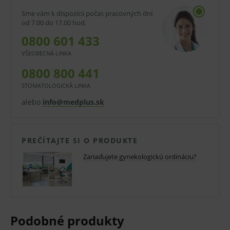
vyšetrenie vrátane ultrazvuku vykonáte na jednom
Sme vám k dispozícii počas pracovných dní
mieste bez toho, aby sa pacientka musela presúvať.
od 7.00 do 17.00 hod.
0800 601 433
Unikátny konštrukčný prvok dvoch stĺpov umožňuje
VŠEOBECNÁ LINKA
ľahké polohovanie kresla
a variabilitu polôh.
0800 800 441
Elegantný dizajn prispieva k zvýšenej dôvere pred a
STOMATOLOGICKÁ LINKA
počas vyšetrenia.
alebo
info@medplus.sk
Jednoduché ovládanie
PREČÍTAJTE SI O PRODUKTE
Zariaďujete gynekologickú ordináciu?