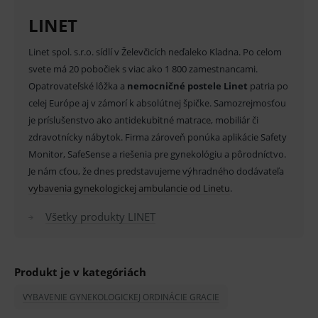
LINET
Provider
/
Název
Vyprší
Popis
Doména
Linet spol. s.r.o. sídlí v Želevčicích neďaleko Kladna. Po celom
_sp_id.ef32
www.medplus.sk
2 roky
Cookie
pro
svete má 20 pobočiek s viac ako 1 800 zamestnancami.
fungov
OnLine
Opatrovateľské lôžka a
nemocničné postele Linet
patria po
smarts
celej Európe aj v zámorí k absolútnej špičke. Samozrejmosťou
PHPSESSID
Zavřením
Univer
PHP.net
je príslušenstvo ako antidekubitné matrace, mobiliár či
prohlížeče
identif
www.medplus.sk
použív
zdravotnícky nábytok. Firma zároveň ponúka aplikácie Safety
udržov
promě
Monitor, SafeSense a riešenia pre gynekológiu a pôrodníctvo.
relací
Je nám cťou, že dnes predstavujeme výhradného dodávateľa
uživate
Vďaka elegantnému designu, mäkkému polstrovaniu
vybavenia gynekologickej ambulancie od Linetu
.
_sp_ses.ef32
www.medplus.sk
30 minut
Cookie
a ergonomickým funkciám pomáha kreslo Graciella®
pro
fungov
Všetky produkty LINET
vytvoriť dôveryhodné a moderné prostredie pre
OnLine
smarts
gynekologické vyšetrenie. K dispozícii sú
rôzne
ssupp.vid
www.medplus.sk
6 měsíců
Cookie
farebné riešenia
pre vašu ordináciu.
2 dny
pro
Produkt je v kategóriách
fungov
OnLine
smarts
VYBAVENIE GYNEKOLOGICKEJ ORDINÁCIE GRACIE
Hygiena a ľahké čistenie
lastVisitedProducts
www.medplus.sk
1 rok
Cookie