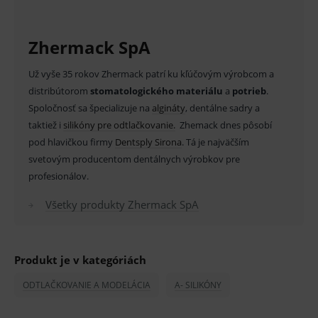
Zhermack SpA
Základné životné funkcie e-shopu
Už vyše 35 rokov Zhermack patrí ku kľúčovým výrobcom a
Analytické
Marketingové
distribútorom
stomatologického materiálu
a
potrieb
.
Spoločnosť sa špecializuje na
Technické – základné životné funkcie e-shopu
algináty
, dentálne sadry a
Nevyhnutné cookies umožňujú základné
taktiež i
silikóny pre odtlačkovanie.
Zhemack dnes pôsobí
funkcie ako voľba odborník/laik, prihlásenie
pod hlavičkou firmy
používateľa, vkladanie tovaru do košíka atď. Pre
Dentsply Sirona
. Tá je najväčším
správne používanie webu sú nutné.
svetovým producentom dentálnych výrobkov pre
Provider
/
profesionálov.
Název
Vyprší
Popis
Doména
Všetky produkty Zhermack SpA
_sp_id.ef32
www.medplus.sk
2 roky
Cookie
pro
fungov
OnLine
smarts
Produkt je v kategóriách
PHPSESSID
Zavřením
Univer
PHP.net
prohlížeče
identif
www.medplus.sk
ODTLAČKOVANIE A MODELÁCIA
A- SILIKÓNY
použív
udržov
promě
relací