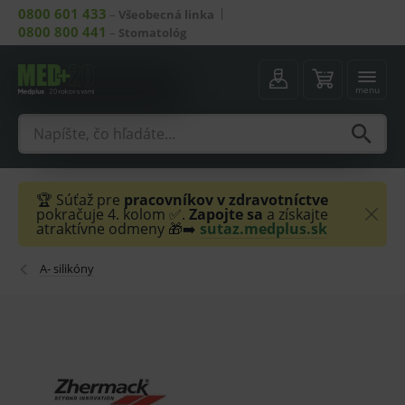
0800 601 433
–
Všeobecná linka
0800 800 441
–
Stomatológ
menu
🏆 Súťaž pre
pracovníkov v zdravotníctve
pokračuje 4. kolom ✅.
Zapojte sa
a získajte
atraktívne odmeny 🎁➡️
sutaz.medplus.sk
A- silikóny