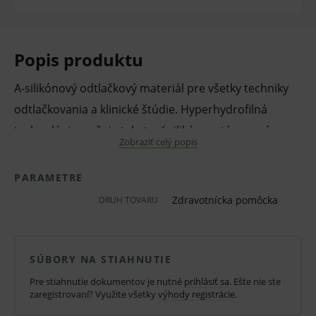
Popis produktu
A-silikónový odtlačkový materiál pre všetky techniky
odtlačkovania a klinické štúdie. Hyperhydrofilná
technológia zvyšuje tekutosť silikónu a tým sa výrazne
Zobraziť celý popis
zlepšuje kvalita odtlačku. Odtlačková hmota zaručuje
presnú reprodukciu detailov aj v menej prístupných
PARAMETRE
miestach. Hmota je tixotropná a odolná proti
Zdravotnícka pomôcka
DRUH TOVARU
roztrhnutiu.
Fast set
- rýchla doba tuhnutia.
SÚBORY NA STIAHNUTIE
Obsah:
Pre stiahnutie dokumentov je nutné
prihlásiť sa
. Ešte nie ste
2 x 50 ml kartuša
zaregistrovaní? Využite všetky
výhody registrácie
.