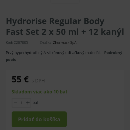
Hydrorise Regular Body
Fast Set 2 x 50 ml + 12 kanýl
Kód:
C207005
Značka:
Zhermack SpA
Prvý hyperhydrofilný A-silikónový odtlačkový materiál.
Podrobný
popis
55 €
s DPH
Skladom viac ako 10 bal
bal
Pridať do košíka