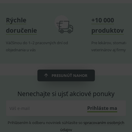
uživate
_sp_ses.ef32
www.medplus.sk
30 minut
Cookie
pro
Rýchle
+10 000
fungov
OnLine
smarts
doručenie
produktov
ssupp.vid
www.medplus.sk
6 měsíců
Cookie
2 dny
pro
Väčšinou do 1–2 pracovných dní od
Pre lekárov, stomatoló
fungov
OnLine
objednania u vás
veterinárov aj firmy
smarts
lastVisitedProducts
www.medplus.sk
1 rok
Cookie
uchová
naposl
navští
PRESUNÚŤ NAHOR
produk
ssupp.visits
www.medplus.sk
6 měsíců
Cookie
2 dny
pro
Nenechajte si ujsť akciové ponuky
fungov
OnLine
smarts
Prihláste ma
Váš e-mail
CookieScriptConsent
1 rok
Tento 
CookieScript
cookie
www.medplus.sk
použív
Prihlásením k odberu noviniek súhlasíte so
spracovaním osobných
služba
Cookie
údajov