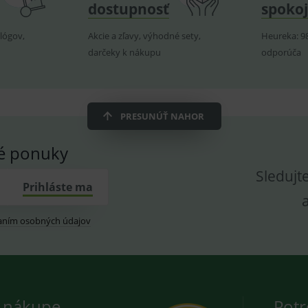
dostupnosť
spokoj
lógov,
Akcie a zľavy, výhodné sety,
Heureka: 9
darčeky k nákupu
odporúča
PRESUNÚŤ NAHOR
vé ponuky
Sledujt
Prihláste ma
aním osobných údajov
 nákupe
Potr