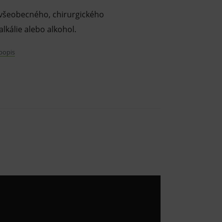
u všeobecného, chirurgického
lkálie alebo alkohol.
 popis
álovou znášanlivosťou, biologicky je ľahko
ne ammoniové zlúčeniny.
ého roztoku.
lio a polyoma SV40
 14 dní