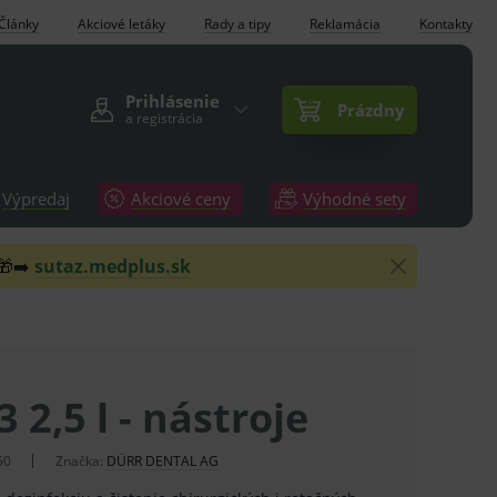
Články
Akciové letáky
Rady a tipy
Reklamácia
Kontakty
Prihlásenie
Prázdny
a registrácia
Výpredaj
Akciové ceny
Výhodné sety
 🎁➡️
sutaz.medplus.sk
3 2,5 l - nástroje
50
Značka:
DÜRR DENTAL AG