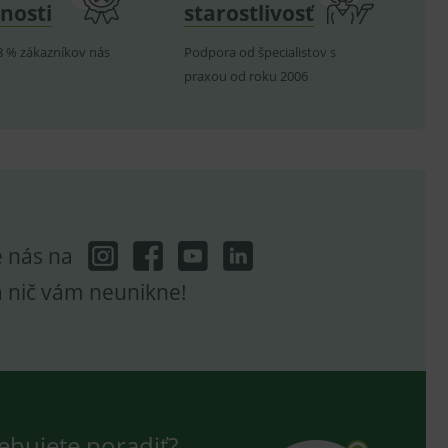
nosti
starostlivosť
8 % zákazníkov nás
Podpora od špecialistov s
praxou od roku 2006
e nás na
a nič vám neunikne!
ebujete poradiť?