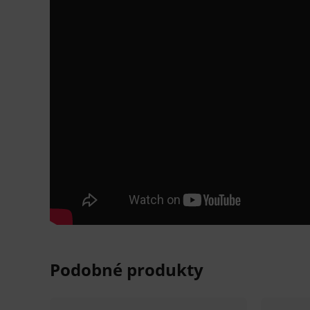
Alkylamín, KAS
Spektrum účinnosti:
baktericídny, fungicídny, tuberkulocídny,
adenovírusy, HBV, HIV).
Dezinfekcia Dürr Dental neobsahuje
diizokyanát
NEBEZPEČENSTVO