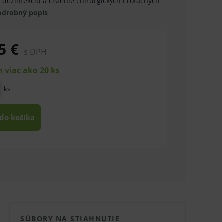
dezinfekciu a čistenie chirurgických i rotačných
odrobný popis
5 €
s DPH
 viac ako 20 ks
ks
 do košíka
SÚBORY NA STIAHNUTIE