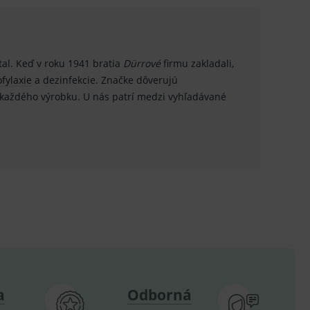
hodné reklamy.
al. Keď v roku 1941 bratia
Dürrové
firmu zakladali,
e analytics.
fylaxie
a dezinfekcie. Značke dôverujú
poruje cookies a
 každého výrobku. U nás patrí medzi vyhľadávané
e analytics.
hodné reklamy.
e analytics.
telských předvoleb pro
těvník webu používá
dování zobrazení
ení vhodné reklamy.
e analytics.
a
Odborná