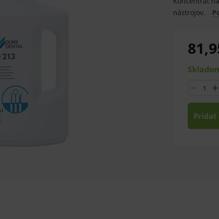
Koncentrát na 
nástrojov.
P
81,9
Skladom
Pridať