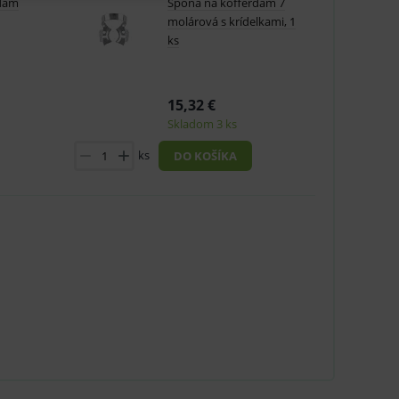
rdam
Spona na kofferdam 7
molárová s krídelkami, 1
ks
u do košíka atď. Pre správne
15,32 €
Skladom 3 ks
ks
DO KOŠÍKA
.
nných relací uživatelů
.
.
ů.
.
om k zapamatování
e nutné, aby banner cookie