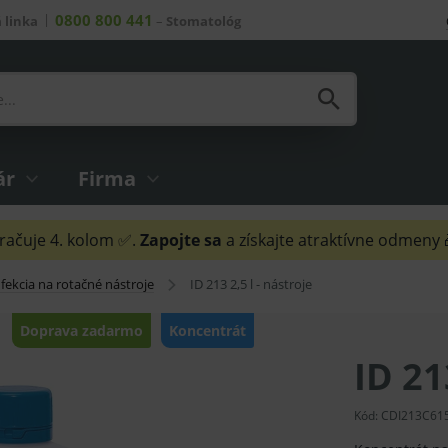
0800 800 441
 linka
–
Stomatológ
ár
Firma
ačuje 4. kolom ✅.
Zapojte sa
a získajte atraktívne odmeny
fekcia na rotačné nástroje
ID 213 2,5 l - nástroje
Doprava zadarmo
Koncentrát
ID 21
Kód:
CDI213C61