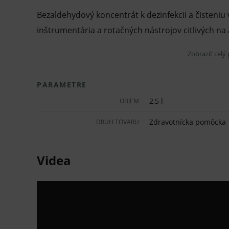
Bezaldehydový koncentrát k dezinfekcii a čisteni
inštrumentária a rotačných nástrojov citlivých na a
Vlastnosti a výhody:
Zobraziť celý
Je vhodný pre ultrazvuk, s vysokou materi
PARAMETRE
odbúrateľný.
2,5 l
OBJEM
Účinnou zložkou sú alkylamíny a kvartér
Zdravotnícka pomôcka
DRUH TOVARU
Z 2,5 l koncentrátu sa pripraví 125 l účinn
Pôsobí proti všetkým vírusom vrátane po
Videa
Zvlášť ekonomický vďaka dlhej trvanlivosti
Príjemná mätová vôňa
Účinné látky: