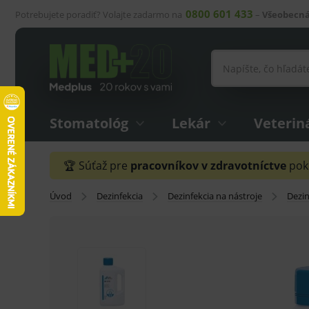
0800 601 433
Potrebujete poradiť? Volajte zadarmo na
–
Všeobecná
Stomatológ
Lekár
Veterin
🏆 Súťaž pre
pracovníkov v zdravotníctve
pokr
Úvod
Dezinfekcia
Dezinfekcia na nástroje
Dezin