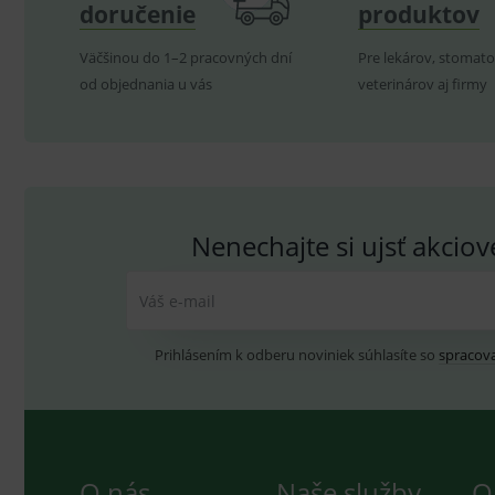
doručenie
produktov
Väčšinou do 1–2 pracovných dní
Pre lekárov, stomato
od objednania u vás
veterinárov aj firmy
Nenechajte si ujsť akcio
Váš e-mail
Prihlásením k odberu noviniek súhlasíte so
spracov
O nás
Naše služby
O