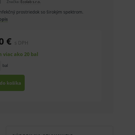
Značka:
Ecolab s.r.o.
zinfekčný prostriedok so širokým spektrom.
opis
0 €
s DPH
 viac ako 20 bal
bal
 do košíka