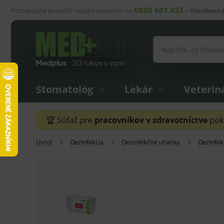
0800 601 433
Potrebujete poradiť? Volajte zadarmo na
–
Všeobecná
Stomatológ
Lekár
Veterin
🏆 Súťaž pre
pracovníkov v zdravotníctve
pokr
Úvod
Dezinfekcia
Dezinfekčné utierky
Dezinfek