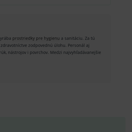
nných relací uživatelů
.
.
ů.
 vyrába
prostriedky pre hygienu
a sanitáciu. Za tú
 zdravotníctve zodpovednú úlohu. Personál aj
.
úk, nástrojov i povrchov. Medzi najvyhľadávanejšie
om k zapamatování
e nutné, aby banner cookie
hodné reklamy.
e analytics.
poruje cookies a
e analytics.
hodné reklamy.
e analytics.