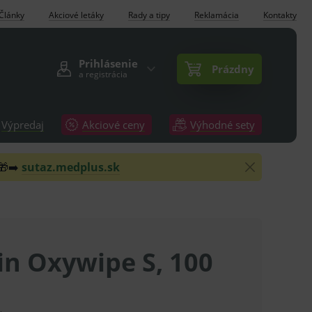
Články
Akciové letáky
Rady a tipy
Reklamácia
Kontakty
Prihlásenie
Prázdny
a registrácia
Výpredaj
Akciové ceny
Výhodné sety
 🎁➡️
sutaz.medplus.sk
in Oxywipe S, 100