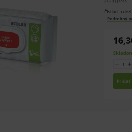
Kód:
3116060
Čistiaci a de
Podrobný p
16,3
Skladom
Pridať