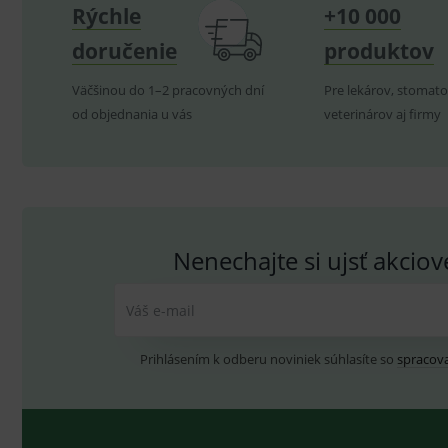
Rýchle
+10 000
VISITOR_INFO1_LIVE
G
YSC
.
Goo
.yo
doručenie
produktov
sid
.se
Väčšinou do 1–2 pracovných dní
Pre lekárov, stomato
_ga_GXRFBLV37P
.me
od objednania u vás
veterinárov aj firmy
Nenechajte si ujsť akcio
Váš e-mail
Prihlásením k odberu noviniek súhlasíte so
spracov