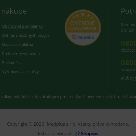
 nákupe
Potr
Sme vám
Obchodné podmienky
dní od 
Ochrana osobných údajov
080
Doprava a platba
VŠEOBEC
Prekurzory výbušnín
080
Reklamácia
STOMATO
Výrobcovia a značky
alebo
i
 a diagnostických zdravotníckych prostriedkoch uvedené na týchto stránk
Copyright © 2026, Medplus s.r.o. Všetky práva vyhradené.
E-shop na mieru od