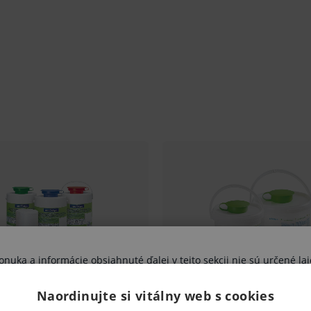
kej zdravotníckej pomôcky in vitro
tajte informácie o výrobku a ak je
tickej zdravotníckej pomôcky in vitro
innosťou inej liečby alebo inej
ej pomôcky in vitro a jeho použitie môže
uka a informácie obsiahnuté ďalej v tejto sekcii nie sú určené lai
výhradne zdravotníckym odborníkom.
Naordinujte si vitálny web s cookies
vujete sa riziku ohrozenia svojho zdravia, poprípade aj zdravia ďal
varu nie je z dôvodu ochrany zdravia alebo
ami nesprávne pochopené, interpretované, či využité na stanovenie