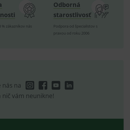
a
Odborná
telských předvoleb pro
těvník webu používá
dování zobrazení
nosti
starostlivosť
ení vhodné reklamy.
8 % zákazníkov nás
Podpora od špecialistov s
e analytics.
praxou od roku 2006
e nás na
a nič vám neunikne!