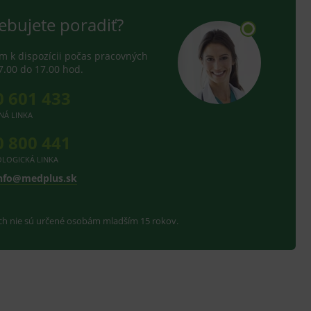
ebujete poradiť?
 k dispozícii počas pracovných
7.00 do 17.00 hod.
0 601 433
NÁ LINKA
0 800 441
LOGICKÁ LINKA
nfo@medplus.sk
ach nie sú určené osobám mladším 15 rokov.