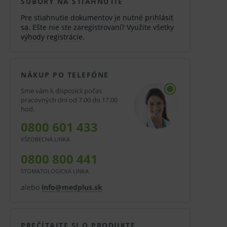
SÚBORY NA STIAHNUTIE
Pre stiahnutie dokumentov je nutné
prihlásiť
sa
. Ešte nie ste zaregistrovaní? Využite všetky
výhody registrácie
.
NÁKUP PO TELEFÓNE
Sme vám k dispozícii počas
pracovných dní od 7.00 do 17.00
hod.
0800 601 433
VŠEOBECNÁ LINKA
0800 800 441
STOMATOLOGICKÁ LINKA
alebo
info@medplus.sk
PREČÍTAJTE SI O PRODUKTE