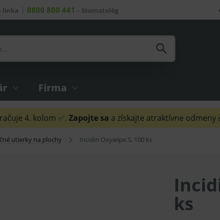
0800 800 441
 linka
–
Stomatológ
ár
Firma
ačuje 4. kolom ✅.
Zapojte sa
a získajte atraktívne odmeny
čné utierky na plochy
Incidin Oxywipe S, 100 ks
Incid
ks