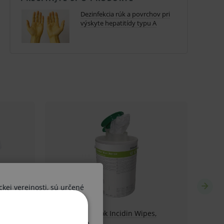
Dezinfekcia rúk a povrchov pri
výskyte hepatitídy typu A
ckej verejnosti, sú určené
ších osôb. V prípade, že by
 diagnózy alebo liečebného