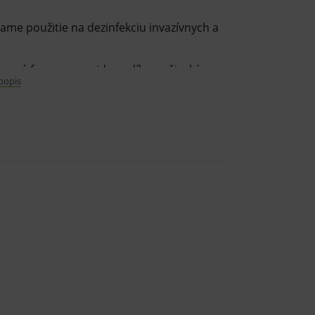
iame použitie na dezinfekciu invazívnych a
tovaná forma peroxidu vodíka so širokým
 popis
ru mikroorganizmov, nezanechávajú žiadne