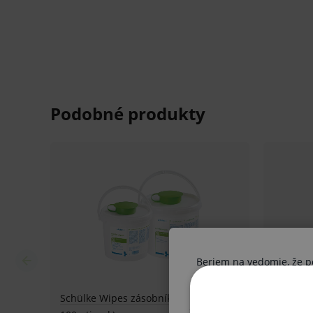
Balenie:
100 utierok vo flowpacku
kartónové množstvo - 6 balení
Pred použitím zdravotníckej pomôcky a diagnostic
odporúčame poradu s lekárom. Starostlivo si prečí
súčasťou, tak aj návod na jeho použitie.
Klinická účinnosť zdravotníckej pomôcky a diagnos
nemusí byť zaručená, lepšia alebo rovnocenná s úč
zdravotníckej pomôcky a diagnostickej zdravotníck
Beriem na vedomie, že pon
byť spojené s rizikami.
Ak nie ste odborník, vysta
V prípade porušenia zapečateného obalu tohto to
získané informácie boli V