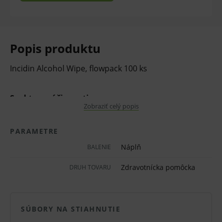
Popis produktu
Incidin Alcohol Wipe, flowpack 100 ks
Spektrum účinnosti:
Zobraziť celý popis
účinné proti baktériám (vrátane TBC),
PARAMETRE
kvasinkám, obaleným vírusom, Roda, Adeno,
Náplň
BALENIE
Polyoma SV40, MNV a rotavírusom
Zdravotnícka pomôcka
DRUH TOVARU
Zloženie výrobku:
SÚBORY NA STIAHNUTIE
2-Propanol, 1-Propanol