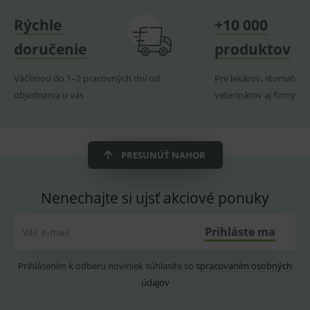
navští
produk
Rýchle
+10 000
ssupp.visits
www.medplus.sk
6 měsíců
Cookie
doručenie
produktov
2 dny
pro
fungov
OnLine
smarts
Väčšinou do 1–2 pracovných dní od
Pre lekárov, stomatoló
objednania u vás
veterinárov aj firmy
CookieScriptConsent
1 rok
Tento 
CookieScript
cookie
www.medplus.sk
použív
služba
Cookie
Script.
PRESUNÚŤ NAHOR
zapama
předvo
souhla
soubo
Nenechajte si ujsť akciové ponuky
cookie
návště
Je nutn
banne
Prihláste ma
Váš e-mail
cookie
Cookie
Script
fungov
Prihlásením k odberu noviniek súhlasíte so
spracovaním osobných
správn
údajov