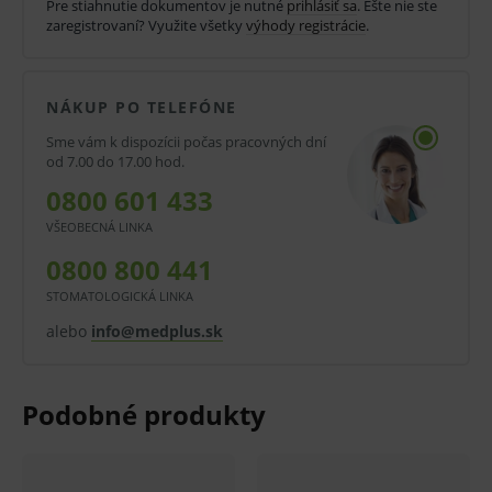
Pre stiahnutie dokumentov je nutné
prihlásiť sa
. Ešte nie ste
Vlastnosti:
zaregistrovaní? Využite všetky
výhody registrácie
.
Vhodné ku každodennému používaniu
NÁKUP PO TELEFÓNE
Dezinfekcia je zaistená roztokom, ktorý sa
Sme vám k dispozícii počas pracovných dní
uvoľňuje z utierky
od 7.00 do 17.00 hod.
0800 601 433
Bez farbív a parfumácie
VŠEOBECNÁ LINKA
Vynikajúca materiálová kompatibilita s
0800 800 441
povrchmi odolnými voči alkoholu
STOMATOLOGICKÁ LINKA
V kartóne 6 x 100 utierok flowpack.
alebo
info@medplus.sk