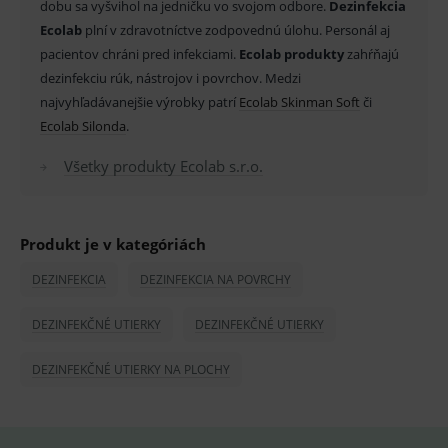
dobu sa vyšvihol na jedničku vo svojom odbore.
Provider
/
Dezinfekcia
Název
Vyprší
Popis
Doména
Ecolab
plní v zdravotníctve zodpovednú úlohu. Personál aj
_sp_id.ef32
www.medplus.sk
2 roky
Cookie
pacientov chráni pred infekciami.
Ecolab produkty
zahŕňajú
pro
dezinfekciu rúk, nástrojov i povrchov. Medzi
fungov
OnLine
najvyhľadávanejšie výrobky patrí
Ecolab Skinman Soft
či
smarts
Ecolab Silonda
.
PHPSESSID
Zavřením
Univer
PHP.net
prohlížeče
identif
www.medplus.sk
použív
Všetky produkty Ecolab s.r.o.
udržov
promě
relací
uživate
Produkt je v kategóriách
_sp_ses.ef32
www.medplus.sk
30 minut
Cookie
pro
fungov
DEZINFEKCIA
DEZINFEKCIA NA POVRCHY
OnLine
smarts
DEZINFEKČNÉ UTIERKY
DEZINFEKČNÉ UTIERKY
ssupp.vid
www.medplus.sk
6 měsíců
Cookie
2 dny
pro
fungov
DEZINFEKČNÉ UTIERKY NA PLOCHY
OnLine
smarts
lastVisitedProducts
www.medplus.sk
1 rok
Cookie
uchová
naposl