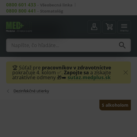
0800 601 433
–
Všeobecná linka
0800 800 441
–
Stomatológ
menu
🏆 Súťaž pre
pracovníkov v zdravotníctve
pokračuje 4. kolom ✅.
Zapojte sa
a získajte
atraktívne odmeny 🎁➡️
sutaz.medplus.sk
Dezinfekčné utierky
S alkoholom