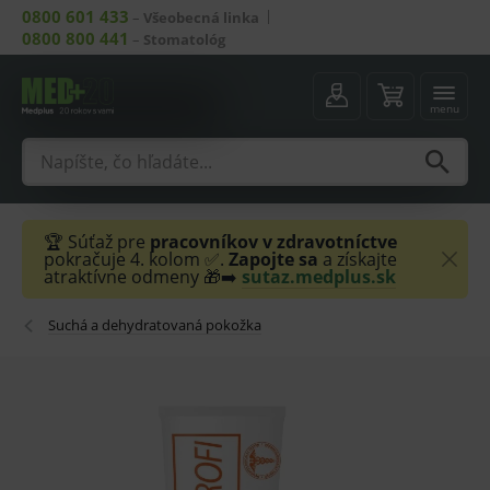
0800 601 433
–
Všeobecná linka
0800 800 441
–
Stomatológ
menu
🏆 Súťaž pre
pracovníkov v zdravotníctve
pokračuje 4. kolom ✅.
Zapojte sa
a získajte
atraktívne odmeny 🎁➡️
sutaz.medplus.sk
Suchá a dehydratovaná pokožka