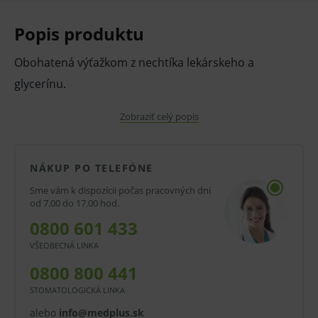
Popis produktu
Obohatená výťažkom z nechtíka lekárskeho a
glycerínu.
nechtíkový regeneračný ochranný krém
Zobraziť celý popis
každodenné ošetrenie podráždenej a suchej
pokožky a jej ochrana pri práci
NÁKUP PO TELEFÓNE
pomáha pri regenerácii
Sme vám k dispozícii počas pracovných dní
od 7.00 do 17.00 hod.
okamžite upokojuje
0800 601 433
má protizápalové účinky a urýchľuje hojenie
VŠEOBECNÁ LINKA
drobných rán
0800 800 441
obsahuje výťažok z nechtíka lekárskeho
STOMATOLOGICKÁ LINKA
Obsah: 100 ml
alebo
info@medplus.sk