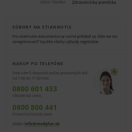
Zdravotnícka pomôcka
DRUH TOVARU:
prúdenia krvi alebo liečivá cez ihlu. Jednotlivo balené v
blistri.
Vlastnosti a výhody:
SÚBORY NA STIAHNUTIE
Ihla injekčná.
Pre stiahnutie dokumentov je nutné
prihlásiť sa
. Ešte nie ste
zaregistrovaní? Využite všetky
výhody registrácie
.
Tenkostenná.
Transparentná.
NÁKUP PO TELEFÓNE
Jednoduché použitie s adaptérmi luer slip a
Sme vám k dispozícii počas pracovných dní
luer lock.
od 7.00 do 17.00 hod.
Bez obsahu latexu.
0800 601 433
Dostupné v rade rôznych veľkostí a
VŠEOBECNÁ LINKA
priemerov.
0800 800 441
Farebne odlíšené.
STOMATOLOGICKÁ LINKA
alebo
info@medplus.sk
Jednorazové použitie.