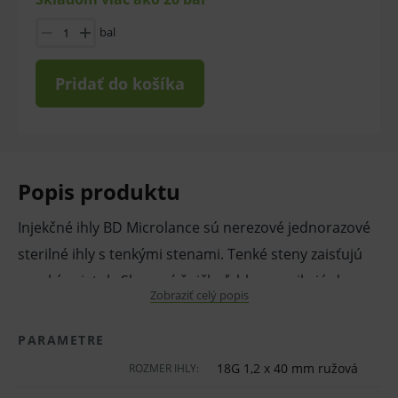
bal
Pridať do košíka
Popis produktu
Injekčné ihly BD Microlance sú nerezové jednorazové
sterilné ihly s tenkými stenami. Tenké steny zaisťujú
vysoký prietok. Skosené špičky ľahko prenikajú do
Zobraziť celý popis
pokožky, majú hladkú kĺzavú silu počas zavádzania a
vyťahovania. Boli špeciálne vyvinuté tak, aby znížili silu
PARAMETRE
potrebnú na prienik prepichnutia kože.
18G 1,2 x 40 mm ružová
ROZMER IHLY:
Transparentný materiál umožňuje sledovanie