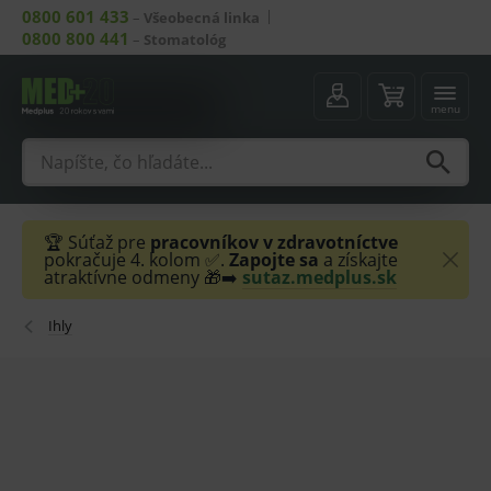
0800 601 433
–
Všeobecná linka
0800 800 441
–
Stomatológ
menu
🏆 Súťaž pre
pracovníkov v zdravotníctve
pokračuje 4. kolom ✅.
Zapojte sa
a získajte
atraktívne odmeny 🎁➡️
sutaz.medplus.sk
Ihly