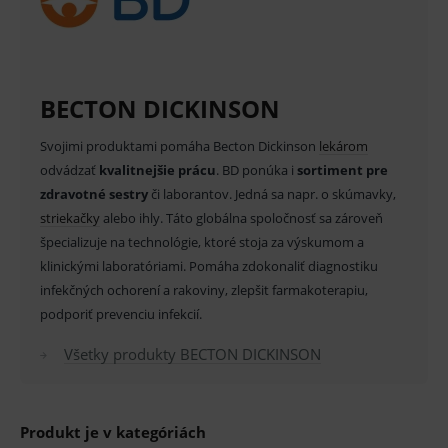
funkcie ako voľba odborník/laik, prihlásenie
používateľa, vkladanie tovaru do košíka atď. Pre
správne používanie webu sú nutné.
Provider
/
Název
Vyprší
Popis
Doména
BECTON DICKINSON
_sp_id.ef32
www.medplus.sk
2 roky
Cookie
pro
Svojimi produktami pomáha Becton Dickinson
lekárom
fungov
OnLine
odvádzať
kvalitnejšie prácu
. BD ponúka i
sortiment pre
smarts
zdravotné sestry
či laborantov. Jedná sa napr. o skúmavky,
PHPSESSID
Zavřením
Univer
PHP.net
striekačky
alebo ihly. Táto globálna spoločnosť sa zároveň
prohlížeče
identif
www.medplus.sk
použív
špecializuje na technológie, ktoré stoja za výskumom a
udržov
promě
klinickými laboratóriami. Pomáha zdokonaliť diagnostiku
relací
infekčných ochorení a rakoviny, zlepšit farmakoterapiu,
uživate
podporiť prevenciu infekcií.
_sp_ses.ef32
www.medplus.sk
30 minut
Cookie
pro
fungov
Všetky produkty BECTON DICKINSON
OnLine
smarts
ssupp.vid
www.medplus.sk
6 měsíců
Cookie
2 dny
pro
Produkt je v kategóriách
fungov
OnLine