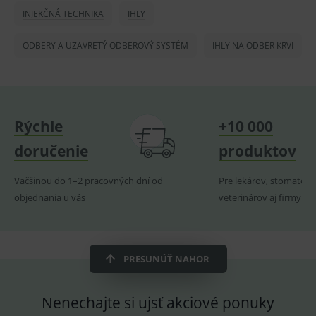
smarts
INJEKČNÁ TECHNIKA
IHLY
lastVisitedProducts
www.medplus.sk
1 rok
Cookie
uchová
ODBERY A UZAVRETÝ ODBEROVÝ SYSTÉM
IHLY NA ODBER KRVI
naposl
navští
produk
ssupp.visits
www.medplus.sk
6 měsíců
Cookie
2 dny
pro
fungov
OnLine
Rýchle
+10 000
smarts
doručenie
produktov
CookieScriptConsent
1 rok
Tento 
CookieScript
cookie
www.medplus.sk
použív
služba
Väčšinou do 1–2 pracovných dní od
Pre lekárov, stomatoló
Cookie
objednania u vás
veterinárov aj firmy
Script.
zapama
předvo
souhla
soubo
cookie
návště
PRESUNÚŤ NAHOR
Je nutn
banne
cookie
Cookie
Nenechajte si ujsť akciové ponuky
Script