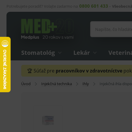
0800 601 433
Potrebujete poradiť? Volajte zadarmo na
–
Všeobecná
Stomatológ
Lekár
Veterin
🏆 Súťaž pre
pracovníkov v zdravotníctve
pokr
Úvod
Injekčná technika
Ihly
Injekčná ihla disp