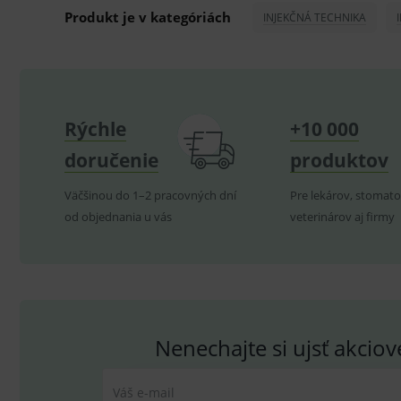
Produkt je v kategóriách
INJEKČNÁ TECHNIKA
CookieScriptConsent
C
P
Název
Rýchle
+10 000
Pro
D
Název
Do
_gcl_au
G
doručenie
produktov
.
_gat_UA-
.me
193359858-4
test_cookie
G
Väčšinou do 1–2 pracovných dní
Pre lekárov, stomato
_ga
.d
Goo
od objednania u vás
veterinárov aj firmy
.me
IDE
G
_gid
.d
Goo
.me
VISITOR_INFO1_LIVE
G
YSC
.
Goo
.yo
sid
.se
Nenechajte si ujsť akcio
_ga_GXRFBLV37P
.me
Váš e-mail