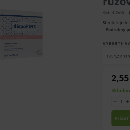
ružov
Kód: IN12x40
Sterilné, jed
Podrobný p
VYBERTE V
18G 1,2 x 40
2,55
Skladom
Pridať