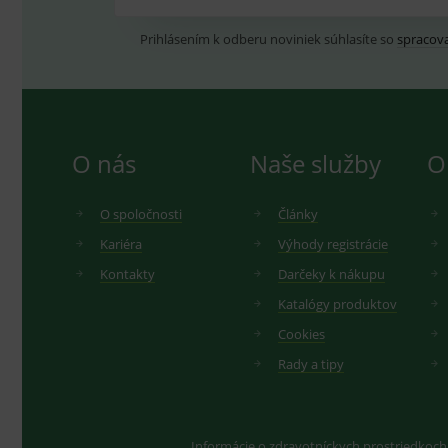
Prihlásením k odberu noviniek súhlasíte so
spracov
O nás
Naše služby
O
O spoločnosti
Články
Kariéra
Výhody registrácie
Kontakty
Darčeky k nákupu
Katalógy produktov
Cookies
Rady a tipy
Informácie o zdravotníckych prostriedkoch