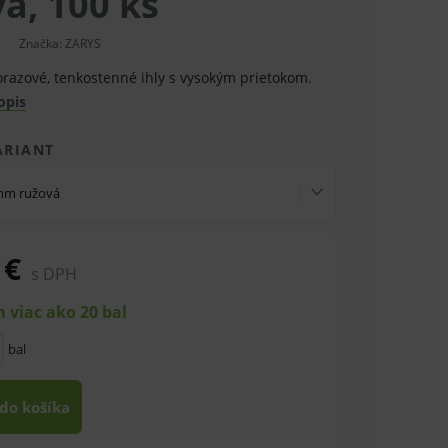
á, 100 ks
Značka:
ZARYS
norazové, tenkostenné ihly s vysokým prietokom.
opis
ARIANT
 mm ružová
 €
s DPH
 viac ako 20 bal
bal
 do košíka