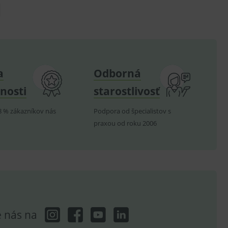
om k zapamatování
e nutné, aby banner cookie
a
Odborná
hodné reklamy.
nosti
starostlivosť
e analytics.
poruje cookies a
8 % zákazníkov nás
Podpora od špecialistov s
e analytics.
praxou od roku 2006
hodné reklamy.
e analytics.
telských předvoleb pro
těvník webu používá
dování zobrazení
ení vhodné reklamy.
e analytics.
e nás na