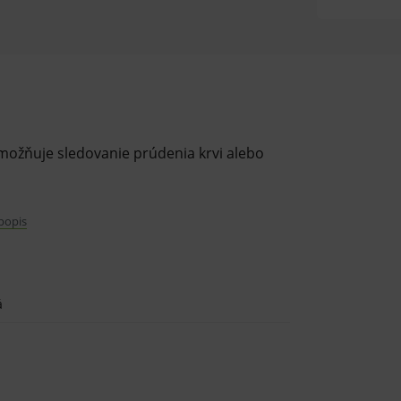
umožňuje sledovanie prúdenia krvi alebo
 popis
u
á
er-lock
prietokovej rýchlosti