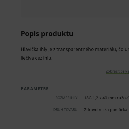
Popis produktu
Hlavička ihly je z transparentného materiálu, čo 
liečiva cez ihlu.
Vlastnosti:
Zobraziť celý
ihla vyrobená z odolnej nerezovej ocele
PARAMETRE
puzdro a viečko vyrobené z polypropylén
18G 1,2 x 40 mm ružov
ROZMER IHLY:
špička ostrá z troch strán, zadný rez
Zdravotnícka pomôcka
DRUH TOVARU:
kompatibilné so striekačkami luer-slip a lu
tenké steny pre zaistenie zodpovedajúcej 