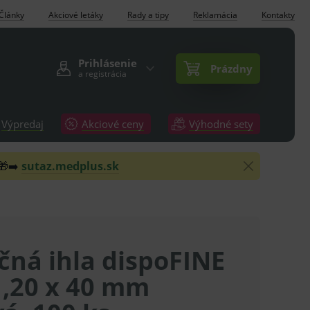
Články
Akciové letáky
Rady a tipy
Reklamácia
Kontakty
Prihlásenie
Prázdny
a registrácia
Výpredaj
Akciové ceny
Výhodné sety
 🎁➡️
sutaz.medplus.sk
čná ihla dispoFINE
1,20 x 40 mm