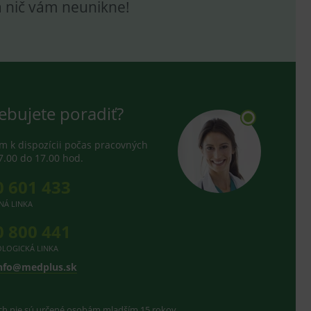
a nič vám neunikne!
ebujete poradiť?
 k dispozícii počas pracovných
7.00 do 17.00 hod.
0 601 433
NÁ LINKA
0 800 441
LOGICKÁ LINKA
nfo@medplus.sk
ach nie sú určené osobám mladším 15 rokov.