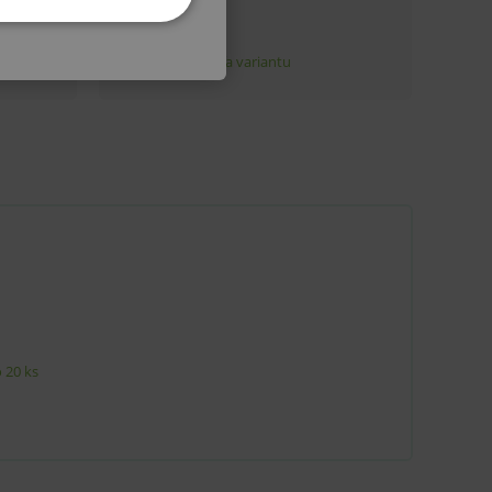
KETINGOVÉ
u do košíka atď. Pre správne
.
nných relací uživatelů
 20 ks
.
.
ů.
.