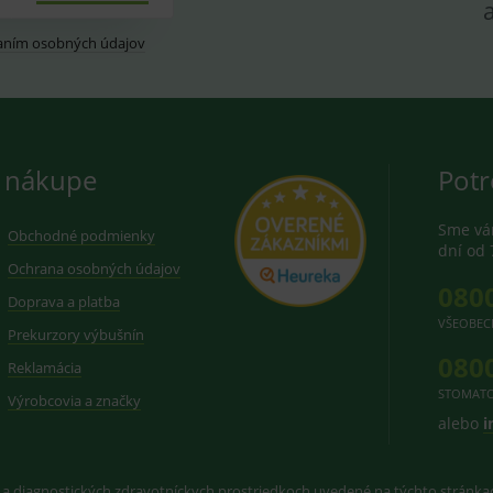
aním osobných údajov
 nákupe
Potr
Sme vám
Obchodné podmienky
dní od 
Ochrana osobných údajov
080
Doprava a platba
VŠEOBEC
Prekurzory výbušnín
080
Reklamácia
STOMATO
Výrobcovia a značky
alebo
i
 a diagnostických zdravotníckych prostriedkoch uvedené na týchto stránk