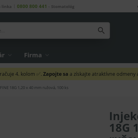
0800 800 441
 linka
–
Stomatológ
ár
Firma
ačuje 4. kolom ✅.
Zapojte sa
a získajte atraktívne odmeny
oFINE 18G 1,20 x 40 mm ružová, 100 ks
Injek
18G 