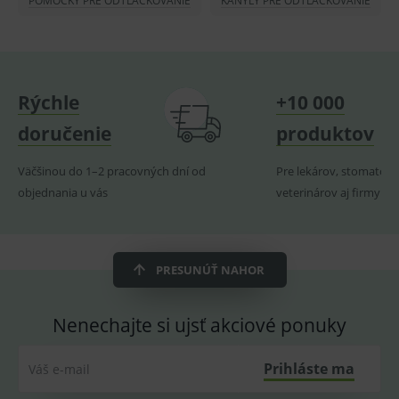
POMÔCKY PRE ODTLAČKOVANIE
KANYLY PRE ODTLAČKOVANIE
lastVisitedProducts
www.medplus.sk
1 rok
Cookie
uchová
naposl
navští
produk
ssupp.visits
www.medplus.sk
6 měsíců
Cookie
2 dny
pro
Rýchle
+10 000
fungov
OnLine
doručenie
produktov
smarts
CookieScriptConsent
1 rok
Tento 
CookieScript
Väčšinou do 1–2 pracovných dní od
Pre lekárov, stomatoló
cookie
www.medplus.sk
použív
objednania u vás
veterinárov aj firmy
služba
Cookie
Script.
zapama
předvo
souhla
PRESUNÚŤ NAHOR
soubo
cookie
návště
Je nutn
Nenechajte si ujsť akciové ponuky
banne
cookie
Cookie
Script
Prihláste ma
Váš e-mail
fungov
správn