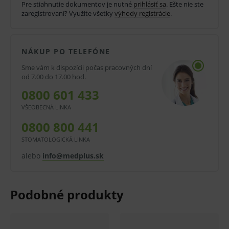
Pre stiahnutie dokumentov je nutné
prihlásiť sa
. Ešte nie ste
diagnostickej zdravotníckej pomôcky in vitro nemusí
zaregistrovaní? Využite všetky
výhody registrácie
.
byť zaručená, lepšia alebo rovnocenná s účinnosťou
inej liečby alebo inej zdravotníckej pomôcky a
NÁKUP PO TELEFÓNE
diagnostickej zdravotníckej pomôcky in vitro a jeho
Sme vám k dispozícii počas pracovných dní
použitie môže byť spojené s rizikami.
od 7.00 do 17.00 hod.
V prípade porušenia zapečateného obalu tohto
0800 601 433
tovaru nie je z dôvodu ochrany zdravia alebo
VŠEOBECNÁ LINKA
hygienických dôvodov možné odstúpiť od kúpnej
0800 800 441
zmluvy v lehote 14 dní.
STOMATOLOGICKÁ LINKA
alebo
info@medplus.sk