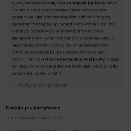
synonymom pre
zdravie, krásu a rešpekt k prírode
. Práve
správne používanie webu sú nutné.
v tomto svete sa zrodila značka Cotisen. A to so svojim
Provider
/
Název
Vyprší
Popis
poslaním ponúknuť stomatologickým odborníkom aj ich
Doména
pacientom to najlepšie. Spoločnosť preto vyrába širokú škálu
_sp_id.ef32
www.medplus.sk
2 roky
Cookie
pro
kvalitných produktov od ochranných štítov na tvár a
fungov
dentálnych nástrojov až po materiály na ošetrenie zubov a
OnLine
smarts
iné pomôcky. Oceňovaným výrobkom je sada sekčných
PHPSESSID
Zavřením
Univer
PHP.net
matríc
Cotisen Matrix band
s kliešťami, ktorá zubnému
prohlížeče
identif
www.medplus.sk
lekárovi ponúka
všetko na ošetrenie zubnej kavity
. V našej
použív
udržov
ponuke potom nájdete aj drevené klinky alebo
sekčné krúžky
promě
relací
Cotisen
na upevnenie matríc.
uživate
_sp_ses.ef32
www.medplus.sk
30 minut
Cookie
Všetky produkty Cotisen
pro
fungov
OnLine
smarts
Produkt je v kategóriách
ssupp.vid
www.medplus.sk
6 měsíců
Cookie
2 dny
pro
fungov
ODTLAČKOVANIE A MODELÁCIA
OnLine
smarts