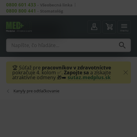
0800 601 433
–
Všeobecná linka
0800 800 441
–
Stomatológ
menu
🏆 Súťaž pre
pracovníkov v zdravotníctve
pokračuje 4. kolom ✅.
Zapojte sa
a získajte
atraktívne odmeny 🎁➡️
sutaz.medplus.sk
Kanyly pre odtlačkovanie