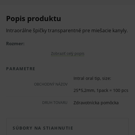
Popis produktu
Intraorálne špičky transparentné pre miešacie kanyly.
Rozmer:
25 x 5,2 mm
Zobraziť celý popis
Balenie:
PARAMETRE
100 ks
Intral oral tip, size:
OBCHODNÝ NÁZOV
Pred použitím zdravotníckej pomôcky a diagnostickej
25*5,2mm, 1pack = 100 pcs
zdravotníckej pomôcky in vitro odporúčame poradu s
Zdravotnícka pomôcka
DRUH TOVARU
lekárom. Starostlivo si prečítajte informácie o výrobku
a ak je súčasťou, tak aj návod na jeho použitie.
SÚBORY NA STIAHNUTIE
Klinická účinnosť zdravotníckej pomôcky a