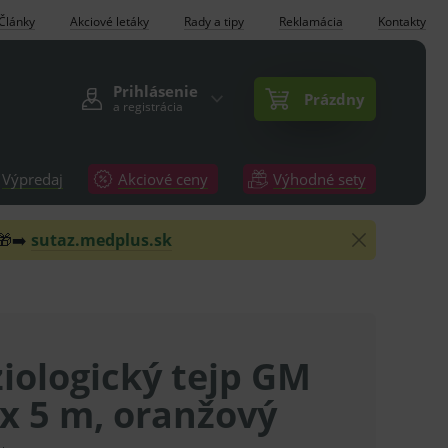
Články
Akciové letáky
Rady a tipy
Reklamácia
Kontakty
Prihlásenie
Prázdny
a registrácia
Výpredaj
Akciové ceny
Výhodné sety
 🎁➡️
sutaz.medplus.sk
iologický tejp GM
x 5 m, oranžový