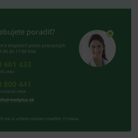
ebujete poradiť?
 k dispozícii počas pracovných
7.00 do 17.00 hod.
0 601 433
NÁ LINKA
0 800 441
LOGICKÁ LINKA
nfo@medplus.sk
ach nie sú určené osobám mladším 15 rokov.