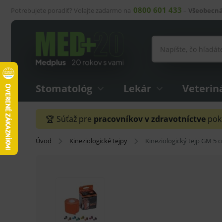
0800 601 433
Potrebujete poradiť? Volajte zadarmo na
–
Všeobecná
Stomatológ
Lekár
Veterin
🏆 Súťaž pre
pracovníkov v zdravotníctve
pokr
Úvod
Kineziologické tejpy
Kineziologický tejp GM 5 