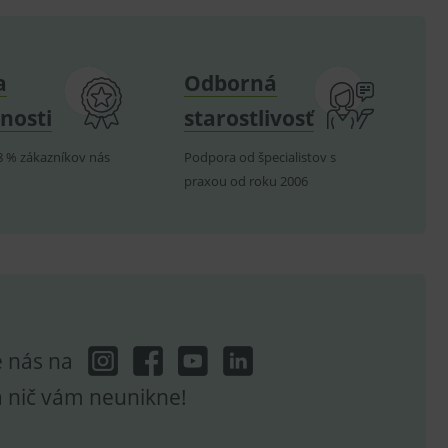
om k zapamatování
e nutné, aby banner cookie
a
Odborná
nosti
starostlivosť
hodné reklamy.
e analytics.
8 % zákazníkov nás
Podpora od špecialistov s
praxou od roku 2006
poruje cookies a
e analytics.
hodné reklamy.
e analytics.
telských předvoleb pro
těvník webu používá
dování zobrazení
ení vhodné reklamy.
e nás na
e analytics.
a nič vám neunikne!