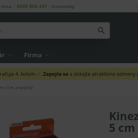
0800 800 441
 linka
–
Stomatológ
ár
Firma
ačuje 4. kolom ✅.
Zapojte sa
a získajte atraktívne odmeny
cm x 5 m, oranžový
Kinez
5 cm 