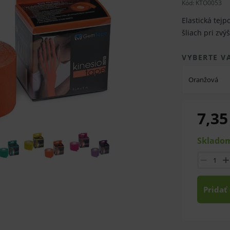
Kód: KTO0053
Elastická tej
šliach pri zv
VYBERTE V
Oranžová
7,35
Skladom
Pridať