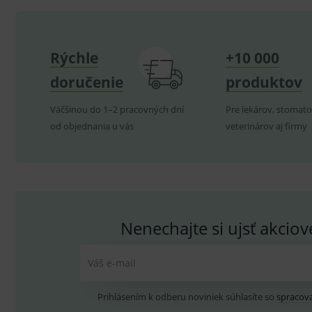
CookieScriptConsent
C
Klinická účinnosť zdravotníckej pomôcky a diagnos
nemusí byť zaručená, lepšia alebo rovnocenná s úč
Rýchle
+10 000
zdravotníckej pomôcky a diagnostickej zdravotníck
P
Název
Pro
D
doručenie
produktov
Název
byť spojené s rizikami.
Do
_gcl_au
G
.
_gat_UA-
.me
Väčšinou do 1–2 pracovných dní
Pre lekárov, stomato
193359858-4
od objednania u vás
veterinárov aj firmy
test_cookie
G
_ga
.d
Goo
.me
IDE
G
_gid
.d
Goo
.me
VISITOR_INFO1_LIVE
G
YSC
.
Goo
.yo
Nenechajte si ujsť akcio
sid
.se
_ga_GXRFBLV37P
.me
Váš e-mail
Prihlásením k odberu noviniek súhlasíte so
spracov