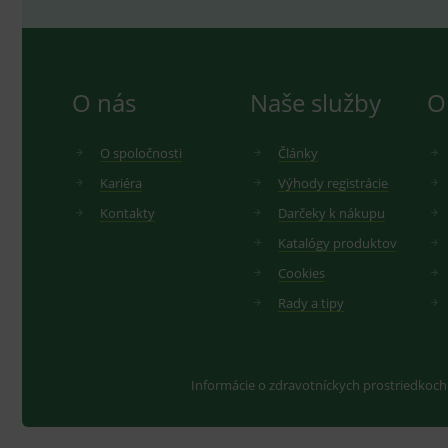
O nás
Naše služby
O
O spoločnosti
Články
Kariéra
Výhody registrácie
Kontakty
Darčeky k nákupu
Katalógy produktov
Cookies
Rady a tipy
Informácie o zdravotníckych prostriedkoch