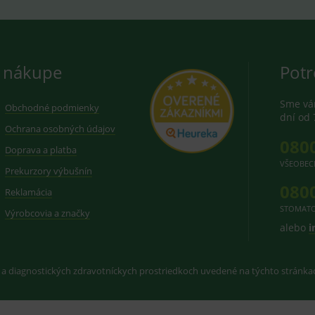
 nákupe
Potr
Sme vám
Obchodné podmienky
dní od 
Ochrana osobných údajov
080
Doprava a platba
VŠEOBEC
Prekurzory výbušnín
080
Reklamácia
STOMATO
Výrobcovia a značky
alebo
i
 a diagnostických zdravotníckych prostriedkoch uvedené na týchto stránk