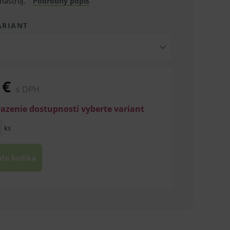
nástroj.
Podrobný popis
ARIANT
 €
s DPH
razenie dostupnosti vyberte variant
ks
 do košíka