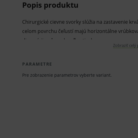
Popis produktu
Chirurgické cievne svorky slúžia na zastavenie krv
celom povrchu čeľustí majú horizontálne vrúbkova
dispozícii v rôznych veľkostiach.
Zobraziť celý
Vlastnosti a výhody:
PARAMETRE
cievne svorky
Pre zobrazenie parametrov vyberte variant.
hemostatické
zahnuté
chirurgická oceľ
vrúbkované čeľuste
dostupné rôzne dĺžky