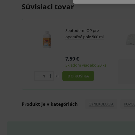
V prípade porušenia zapečateného obalu tohto to
Súvisiaci tovar
hygienických dôvodov možné odstúpiť od kúpnej z
Technické – základné život
Septoderm OP pre
Nevyhnutné cookies umožňujú
operačné pole 500 ml
používanie webu sú nutné.
P
Název
7,59 €
_sp_id.ef32
Skladom viac ako 20 ks
PHPSESSID
ks
DO KOŠÍKA
_sp_ses.ef32
ssupp.vid
Produkt je v kategóriách
GYNEKOLÓGIA
KOVOV
lastVisitedProducts
ssupp.visits
CookieScriptConsent
C