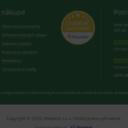
 nákupe
Potr
Sme vám
Obchodné podmienky
dní od 
Ochrana osobných údajov
080
Doprava a platba
VŠEOBEC
Prekurzory výbušnín
080
Reklamácia
STOMATO
Výrobcovia a značky
alebo
i
 a diagnostických zdravotníckych prostriedkoch uvedené na týchto stránk
Copyright © 2026, Medplus s.r.o. Všetky práva vyhradené.
E-shop na mieru od