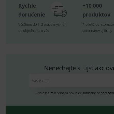
Rýchle
+10 000
doručenie
produktov
P
Název
Pro
D
Název
Do
Väčšinou do 1–2 pracovných dní
Pre lekárov, stomato
_gcl_au
G
od objednania u vás
veterinárov aj firmy
.
_gat_UA-
.me
193359858-4
test_cookie
G
_ga
.d
Goo
.me
IDE
G
_gid
.d
Goo
.me
VISITOR_INFO1_LIVE
G
YSC
.
Goo
Nenechajte si ujsť akcio
.yo
sid
.se
Váš e-mail
_ga_GXRFBLV37P
.me
Prihlásením k odberu noviniek súhlasíte so
spracov