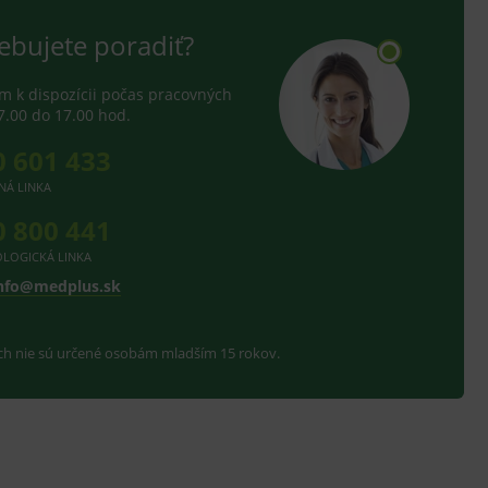
ebujete poradiť?
 k dispozícii počas pracovných
7.00 do 17.00 hod.
0 601 433
NÁ LINKA
0 800 441
LOGICKÁ LINKA
nfo@medplus.sk
ach nie sú určené osobám mladším 15 rokov.