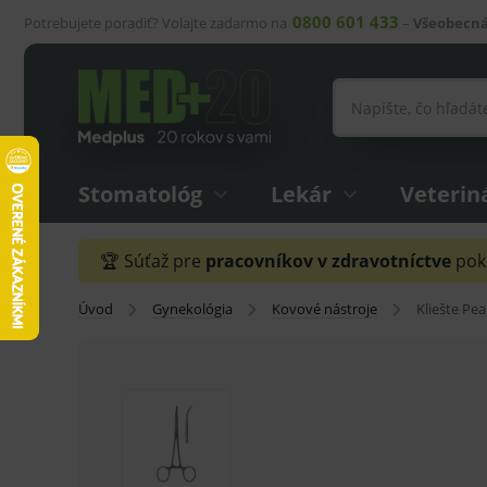
0800 601 433
Potrebujete poradiť? Volajte zadarmo na
–
Všeobecná
Stomatológ
Lekár
Veterin
🏆 Súťaž pre
pracovníkov v zdravotníctve
pokr
Úvod
Gynekológia
Kovové nástroje
Kliešte Pe