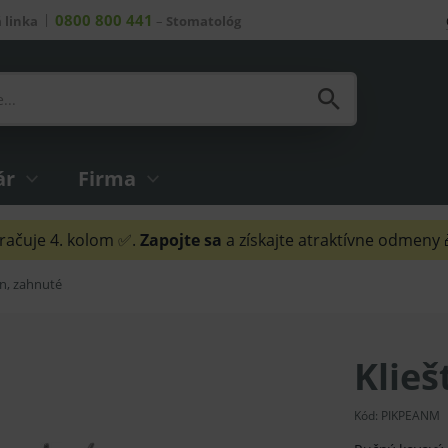
0800 800 441
 linka
–
Stomatológ
ár
Firma
ačuje 4. kolom ✅.
Zapojte sa
a získajte atraktívne odmeny
an, zahnuté
Klieš
Kód:
PIKPEANM