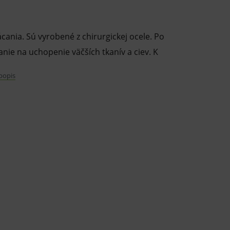
ácania. Sú vyrobené z chirurgickej ocele. Po
nie na uchopenie väčších tkanív a ciev. K
 popis