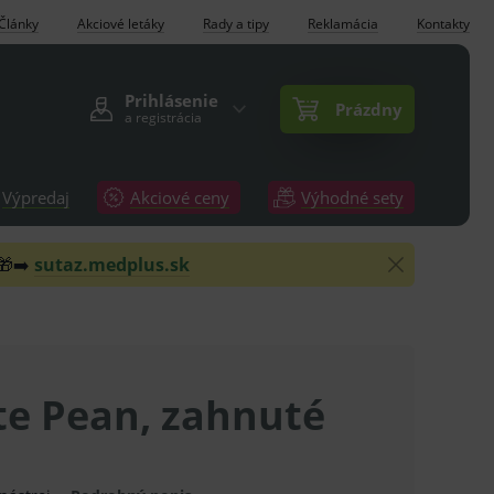
Články
Akciové letáky
Rady a tipy
Reklamácia
Kontakty
Prihlásenie
Prázdny
a registrácia
Výpredaj
Akciové ceny
Výhodné sety
 🎁➡️
sutaz.medplus.sk
te Pean, zahnuté