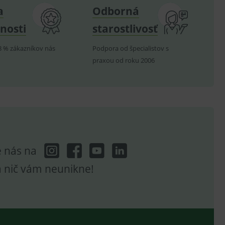
a
Odborná
nosti
starostlivosť
8 % zákazníkov nás
Podpora od špecialistov s
hodné reklamy.
praxou od roku 2006
e analytics.
poruje cookies a
e analytics.
hodné reklamy.
e analytics.
telských předvoleb pro
těvník webu používá
dování zobrazení
e nás na
ení vhodné reklamy.
e analytics.
a nič vám neunikne!