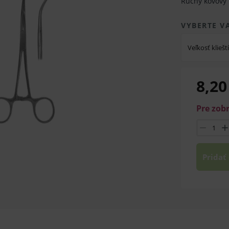
Ručný kovový 
VYBERTE V
Veľkosť klieští
8,20
Pre zob
Pridať