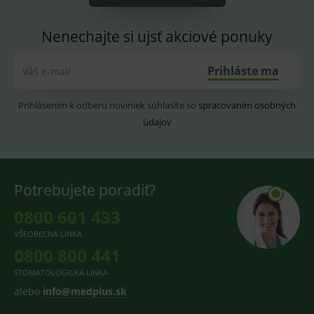
PHPSESSID
Zavřením
Univer
PHP.net
prohlížeče
identif
www.medplus.sk
Nenechajte si ujsť akciové ponuky
použív
udržov
promě
relací
Prihláste ma
Váš e-mail
uživate
_sp_ses.ef32
www.medplus.sk
30 minut
Cookie
pro
Prihlásením k odberu noviniek súhlasíte so
spracovaním osobných
fungov
údajov
OnLine
smarts
ssupp.vid
www.medplus.sk
6 měsíců
Cookie
2 dny
pro
fungov
OnLine
Potrebujete poradiť?
smarts
0800 601 433
lastVisitedProducts
www.medplus.sk
1 rok
Cookie
uchová
naposl
VŠEOBECNÁ LINKA
navští
0800 800 441
produk
ssupp.visits
www.medplus.sk
6 měsíců
Cookie
STOMATOLOGICKÁ LINKA
2 dny
pro
alebo
info@medplus.sk
fungov
OnLine
smarts