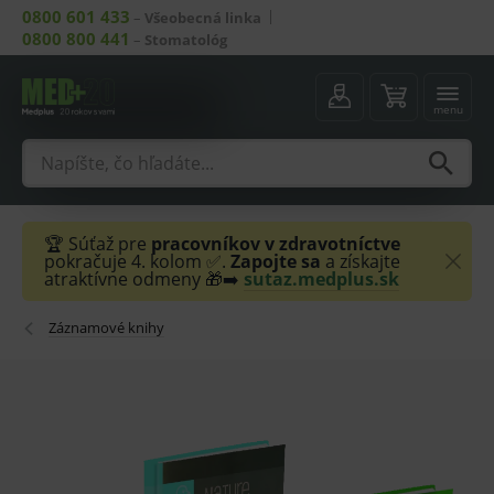
0800 601 433
–
Všeobecná linka
0800 800 441
–
Stomatológ
menu
🏆 Súťaž pre
pracovníkov v zdravotníctve
pokračuje 4. kolom ✅.
Zapojte sa
a získajte
atraktívne odmeny 🎁➡️
sutaz.medplus.sk
Záznamové knihy