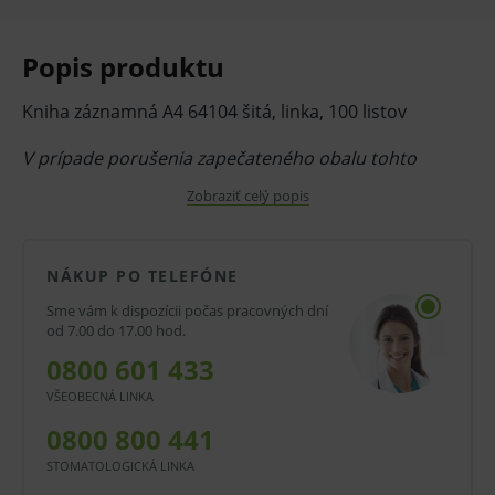
Popis produktu
Kniha záznamná A4 64104 šitá, linka, 100 listov
V prípade porušenia zapečateného obalu tohto
tovaru nie je z dôvodu ochrany zdravia alebo
Zobraziť celý popis
hygienických dôvodov možné odstúpiť od kúpnej
zmluvy v lehote 14 dní.
NÁKUP PO TELEFÓNE
Sme vám k dispozícii počas pracovných dní
od 7.00 do 17.00 hod.
0800 601 433
VŠEOBECNÁ LINKA
0800 800 441
STOMATOLOGICKÁ LINKA