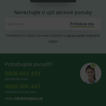
PHPSESSID
Zavřením
Univer
PHP.net
prohlížeče
identif
www.medplus.sk
Nenechajte si ujsť akciové ponuky
použív
udržov
promě
relací
Prihláste ma
Váš e-mail
uživate
_sp_ses.ef32
www.medplus.sk
30 minut
Cookie
pro
Prihlásením k odberu noviniek súhlasíte so
spracovaním osobných
fungov
údajov
OnLine
smarts
ssupp.vid
www.medplus.sk
6 měsíců
Cookie
2 dny
pro
fungov
OnLine
Potrebujete poradiť?
smarts
0800 601 433
lastVisitedProducts
www.medplus.sk
1 rok
Cookie
uchová
naposl
VŠEOBECNÁ LINKA
navští
0800 800 441
produk
ssupp.visits
www.medplus.sk
6 měsíců
Cookie
STOMATOLOGICKÁ LINKA
2 dny
pro
alebo
info@medplus.sk
fungov
OnLine
smarts