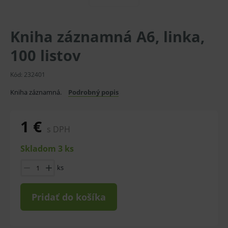
Kniha záznamná A6, linka,
100 listov
Kód:
232401
Kniha záznamná.
Podrobný popis
1 €
s DPH
Skladom 3 ks
ks
Pridať do košíka