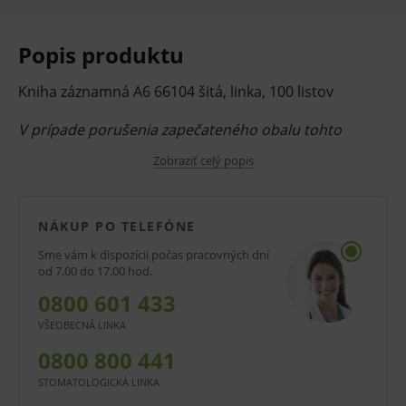
Popis produktu
Kniha záznamná A6 66104 šitá, linka, 100 listov
V prípade porušenia zapečateného obalu tohto
tovaru nie je z dôvodu ochrany zdravia alebo
Zobraziť celý popis
hygienických dôvodov možné odstúpiť od kúpnej
zmluvy v lehote 14 dní.
NÁKUP PO TELEFÓNE
Sme vám k dispozícii počas pracovných dní
od 7.00 do 17.00 hod.
0800 601 433
VŠEOBECNÁ LINKA
0800 800 441
STOMATOLOGICKÁ LINKA