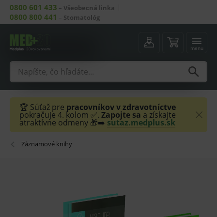
0800 601 433
–
Všeobecná linka
0800 800 441
–
Stomatológ
menu
🏆 Súťaž pre
pracovníkov v zdravotníctve
pokračuje 4. kolom ✅.
Zapojte sa
a získajte
atraktívne odmeny 🎁➡️
sutaz.medplus.sk
Záznamové knihy