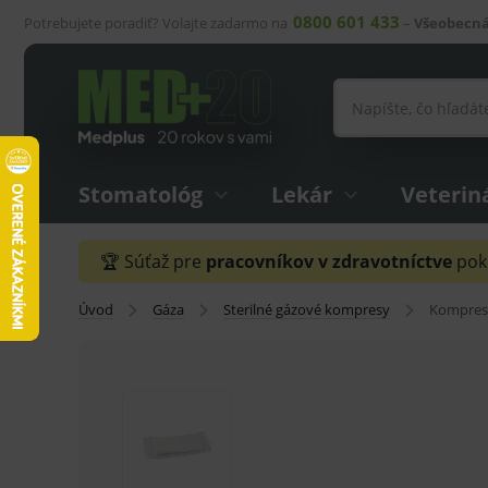
0800 601 433
Potrebujete poradiť? Volajte zadarmo na
–
Všeobecná
Stomatológ
Lekár
Veterin
🏆 Súťaž pre
pracovníkov v zdravotníctve
pokr
Úvod
Gáza
Sterilné gázové kompresy
Kompresy 