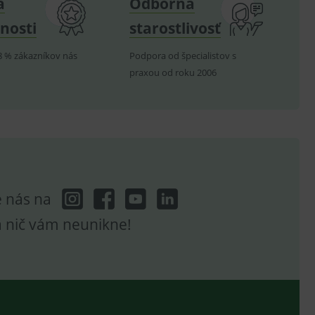
a
Odborná
nosti
starostlivosť
8 % zákazníkov nás
Podpora od špecialistov s
hodné reklamy.
praxou od roku 2006
e analytics.
poruje cookies a
e analytics.
hodné reklamy.
e analytics.
telských předvoleb pro
těvník webu používá
dování zobrazení
e nás na
ení vhodné reklamy.
a nič vám neunikne!
e analytics.