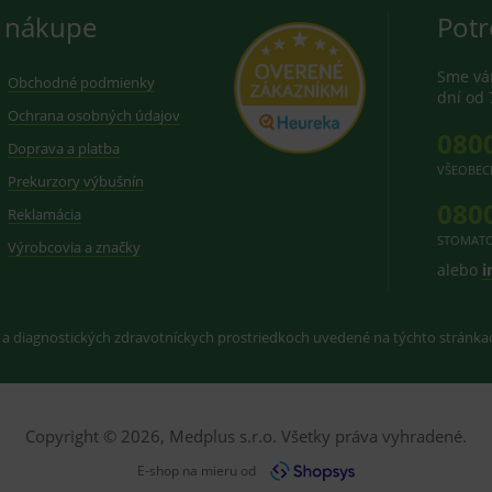
 nákupe
Potr
Sme vám
Obchodné podmienky
dní od 
Ochrana osobných údajov
080
Doprava a platba
VŠEOBEC
Prekurzory výbušnín
080
Reklamácia
STOMATO
Výrobcovia a značky
alebo
i
 a diagnostických zdravotníckych prostriedkoch uvedené na týchto stránk
Copyright © 2026, Medplus s.r.o. Všetky práva vyhradené.
E-shop na mieru od