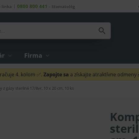
0800 800 441
 linka
–
Stomatológ
ár
Firma
ačuje 4. kolom ✅.
Zapojte sa
a získajte atraktívne odmeny
z gázy sterilné 17/8vr. 10 x 20 cm, 10 ks
Komp
steri