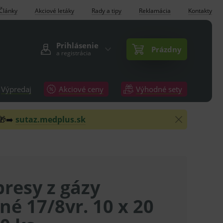
Články
Akciové letáky
Rady a tipy
Reklamácia
Kontakty
Prihlásenie
Prázdny
a registrácia
Výpredaj
Akciové ceny
Výhodné sety
 🎁➡️
sutaz.medplus.sk
resy z gázy
lné 17/8vr. 10 x 20