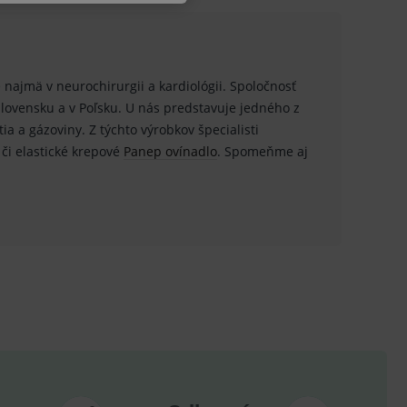
 najmä v neurochirurgii a kardiológii. Spoločnosť
u do košíka atď. Pre správne
 Slovensku a v Poľsku. U nás predstavuje jedného z
ia a gázoviny. Z týchto výrobkov špecialisti
či elastické krepové
Panep ovínadlo
. Spomeňme aj
.
nných relací uživatelů
.
.
ů.
.
om k zapamatování
e nutné, aby banner cookie