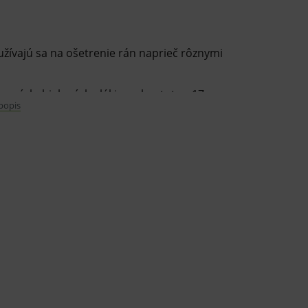
žívajú sa na ošetrenie rán naprieč rôznymi
ených, bielených vlákien s hustotou 17
 popis
akom zafixované do seba a sú skladané v 8
ť, mäkkosť a priedušnosť. Sterilné.