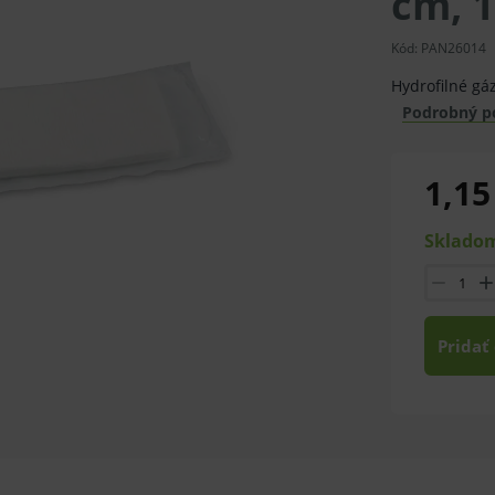
cm, 1
Kód:
PAN26014
Hydrofilné gá
Podrobný p
1,15
Skladom
Pridať