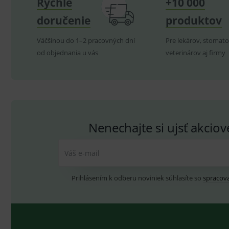
Rýchle
+10 000
hygienických dôvodov možné odstúpiť od kúpnej z
doručenie
produktov
P
Název
Pro
D
Väčšinou do 1–2 pracovných dní
Název
Pre lekárov, stomato
Do
_gcl_au
G
od objednania u vás
veterinárov aj firmy
.
_gat_UA-
.me
193359858-4
test_cookie
G
_ga
.d
Goo
.me
IDE
G
_gid
.d
Goo
.me
VISITOR_INFO1_LIVE
G
Nenechajte si ujsť akcio
YSC
.
Goo
.yo
sid
.se
Váš e-mail
_ga_GXRFBLV37P
.me
Prihlásením k odberu noviniek súhlasíte so
spracov