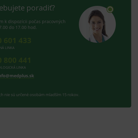
ebujete poradiť?
 k dispozícii počas pracovných
7.00 do 17.00 hod.
0 601 433
NÁ LINKA
0 800 441
LOGICKÁ LINKA
nfo@medplus.sk
ach nie sú určené osobám mladším 15 rokov.