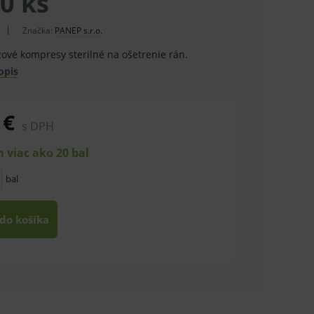
0 ks
Značka:
PANEP s.r.o.
zové kompresy sterilné na ošetrenie rán.
opis
 €
s DPH
 viac ako 20 bal
bal
 do košíka