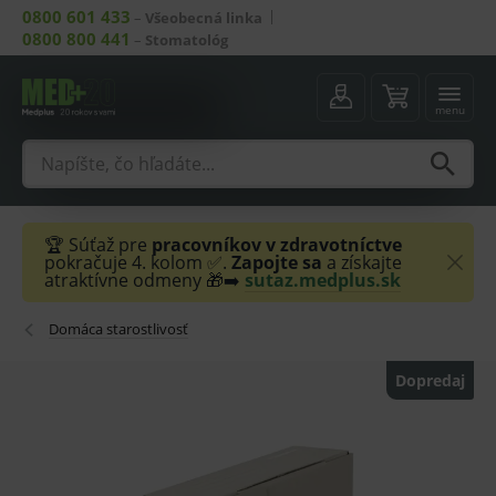
0800 601 433
–
Všeobecná linka
0800 800 441
–
Stomatológ
menu
🏆 Súťaž pre
pracovníkov v zdravotníctve
pokračuje 4. kolom ✅.
Zapojte sa
a získajte
atraktívne odmeny 🎁➡️
sutaz.medplus.sk
Domáca starostlivosť
Dopredaj