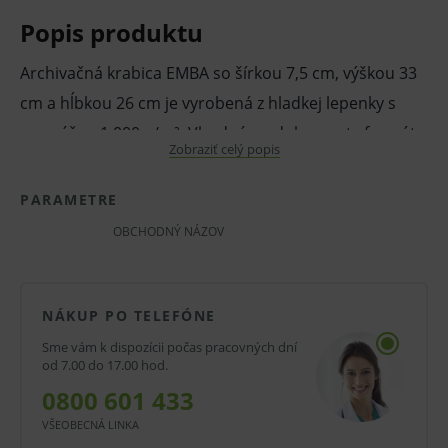
Popis produktu
Archivačná krabica EMBA so šírkou 7,5 cm, výškou 33
cm a hĺbkou 26 cm je vyrobená z hladkej lepenky s
gramážou 1 000 g/m². Vhodná na dokumenty formátu
Zobraziť celý popis
A4, ponúka stabilnú konštrukciu, rýchly prístup,
neutrálnu farbu a ekologické vyhotovenie s
PARAMETRE
certifikáciou FSC.
OBCHODNÝ NÁZOV
Vlastnosti a výhody:
Na dokumenty formátu A4.
NÁKUP PO TELEFÓNE
Rozmery 7,5 × 33 × 26 cm.
Sme vám k dispozícii počas pracovných dní
Neutrálna farba.
od 7.00 do 17.00 hod.
0800 601 433
Hladká lepenka s gramážou 1 000 g/m² –
VŠEOBECNÁ LINKA
kvalitná, pevná konštrukcia.