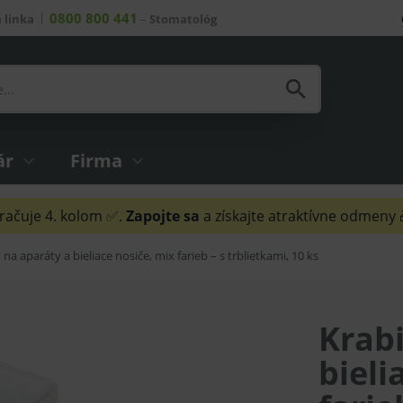
0800 800 441
 linka
–
Stomatológ
ár
Firma
ačuje 4. kolom ✅.
Zapojte sa
a získajte atraktívne odmeny
 na aparáty a bieliace nosiče, mix farieb – s trblietkami, 10 ks
Krabi
bieli