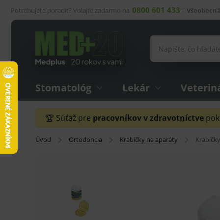
0800 601 433
Potrebujete poradiť? Volajte zadarmo na
–
Všeobecná
Stomatológ
Lekár
Veterin
🏆 Súťaž pre
pracovníkov v zdravotníctve
pokr
Úvod
Ortodoncia
Krabičky na aparáty
Krabičky