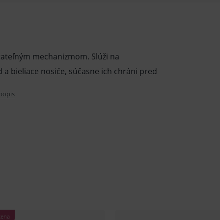
várateľným mechanizmom. Slúži na
a bieliace nosiče, súčasne ich chráni pred
 popis
hovu bieliacich nosičov.
.
arátov, protetických prác a iného.
zatvárateľnému mechanizmu je výborným
).