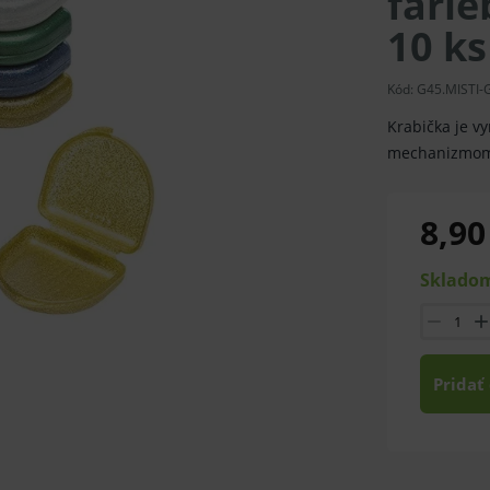
farie
10 ks
Kód:
G45.MISTI-G
Krabička je v
mechanizmom.
8,90
Skladom
Pridať