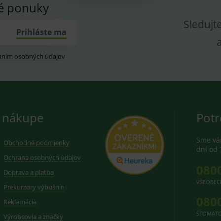
vé ponuky
Sledujt
Prihláste ma
aním osobných údajov
 nákupe
Potr
Sme vám
Obchodné podmienky
dní od 
Ochrana osobných údajov
080
Doprava a platba
VŠEOBEC
Prekurzory výbušnín
080
Reklamácia
STOMATO
Výrobcovia a značky