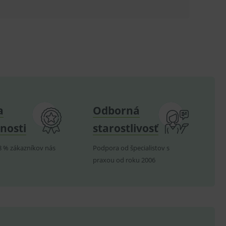
ů.
.
om k zapamatování
e nutné, aby banner cookie
hodné reklamy.
a
Odborná
e analytics.
nosti
starostlivosť
poruje cookies a
e analytics.
8 % zákazníkov nás
Podpora od špecialistov s
hodné reklamy.
e analytics.
praxou od roku 2006
telských předvoleb pro
těvník webu používá
dování zobrazení
ení vhodné reklamy.
e analytics.