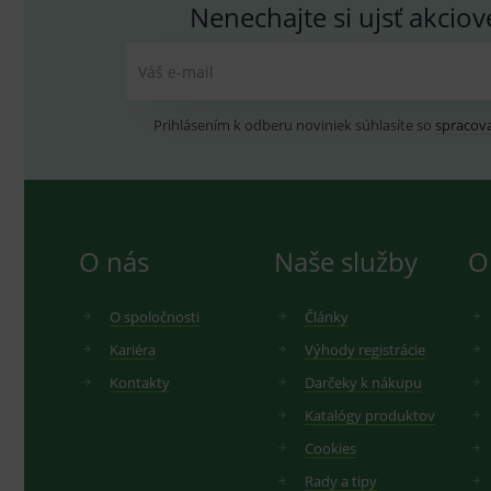
Nenechajte si ujsť akcio
Váš e-mail
Prihlásením k odberu noviniek súhlasíte so
spracov
O nás
Naše služby
O
O spoločnosti
Články
Kariéra
Výhody registrácie
Kontakty
Darčeky k nákupu
Katalógy produktov
Cookies
Rady a tipy