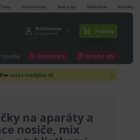
Články
Akciové letáky
Rady a tipy
Reklamácia
Kontakty
Prihlásenie
Prázdny
a registrácia
Výpredaj
Akciové ceny
Výhodné sety
 🎁➡️
sutaz.medplus.sk
čky na aparáty a
ace nosiče, mix