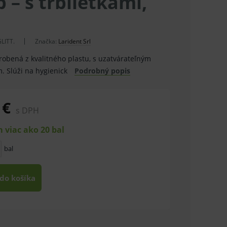
b – s trblietkami,
LITT.
Značka:
Larident Srl
yrobená z kvalitného plastu, s uzatvárateľným
 Slúži na hygienick
Podrobný popis
 €
s DPH
 viac ako 20 bal
bal
 do košíka