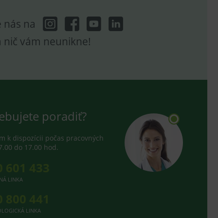
e nás na
a nič vám neunikne!
ebujete poradiť?
 k dispozícii počas pracovných
7.00 do 17.00 hod.
0 601 433
NÁ LINKA
0 800 441
LOGICKÁ LINKA