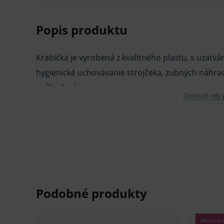
Popis produktu
Krabička je vyrobená z kvalitného plastu, s uzat
hygienické uchovávanie strojčeka, zubných náhrad 
poškodením.
Zobraziť celý
Vlastnosti a výhody:
Kvalitný plastový materiál. Vhodná na úsc
V balení mix glitter farieb (trblietavý efekt)
Hygienické uchovávanie ortodontických ap
Vďaka malým rozmerom a praktickému u
pomocníkom na cesty.
Rozmer krabičky: 78 x 68 x 25 mm (š x d x v