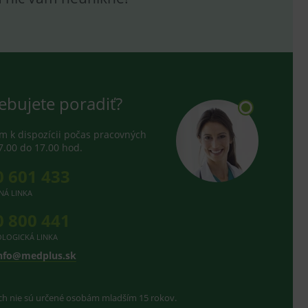
hodné reklamy.
e analytics.
telských předvoleb pro
těvník webu používá
dování zobrazení
ení vhodné reklamy.
ebujete poradiť?
e analytics.
 k dispozícii počas pracovných
7.00 do 17.00 hod.
0 601 433
NÁ LINKA
0 800 441
LOGICKÁ LINKA
nfo@medplus.sk
ach nie sú určené osobám mladším 15 rokov.