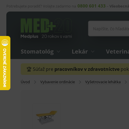
0800 601 433
Potrebujete poradiť? Volajte zadarmo na
–
Všeobecná
Stomatológ
Lekár
Veterin
🏆 Súťaž pre
pracovníkov v zdravotníctve
pokr
Úvod
Vybavenie ordinácie
Vyšetrovacie lehátka