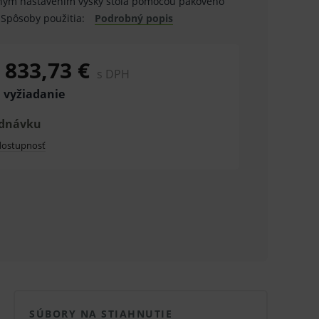
čným nastavením výšky stola pomocou pákového
Spôsoby použitia:
Podrobný popis
 833,73 €
s DPH
 vyžiadanie
ednávku
 dostupnosť
SÚBORY NA STIAHNUTIE