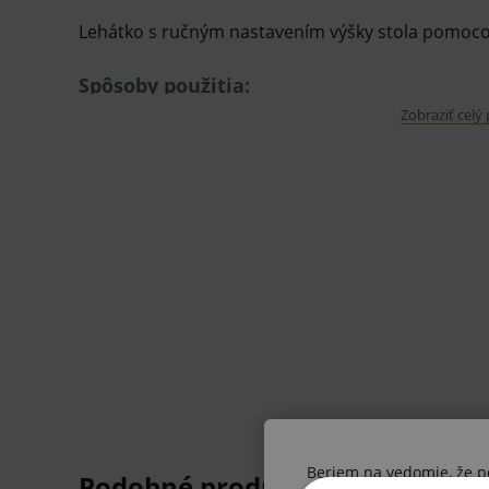
Lehátko s ručným nastavením výšky stola pomo
Spôsoby použitia:
Zobraziť celý
Vyšetrovacie, Masážne, Fyzioterapeuti
Bezmotorové lehátko s ručným nastavením výšk
Výška sa nastavuje ručne pomocou zapustenej kľu
cm.
Segmenty:
2 segmenty
Typ pohonu:
Beriem na vedomie, že pon
ručný pohon