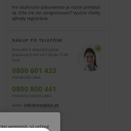
Pre stiahnutie dokumentov je nutné
prihlásiť
sa
. Ešte nie ste zaregistrovaní? Využite všetky
výhody registrácie
.
NÁKUP PO TELEFÓNE
Sme vám k dispozícii počas
pracovných dní od 7.00 do 17.00
hod.
0800 601 433
VŠEOBECNÁ LINKA
0800 800 441
STOMATOLOGICKÁ LINKA
alebo
info@medplus.sk
ckej verejnosti, sú určené