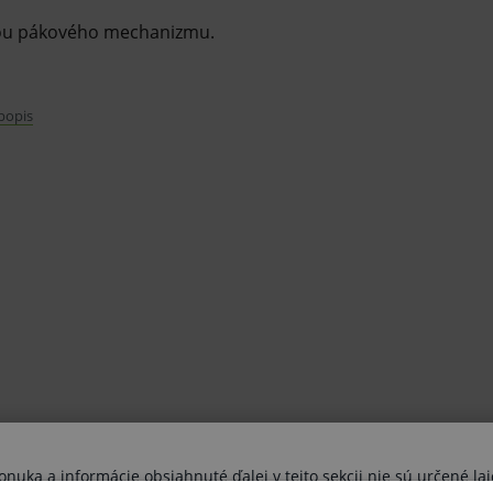
cou pákového mechanizmu.
 popis
cké
y stola pomocou pákového mechanizmu.
čky na nohách pacienta v rozmedzí 65 - 85
uka a informácie obsiahnuté ďalej v tejto sekcii nie sú určené lai