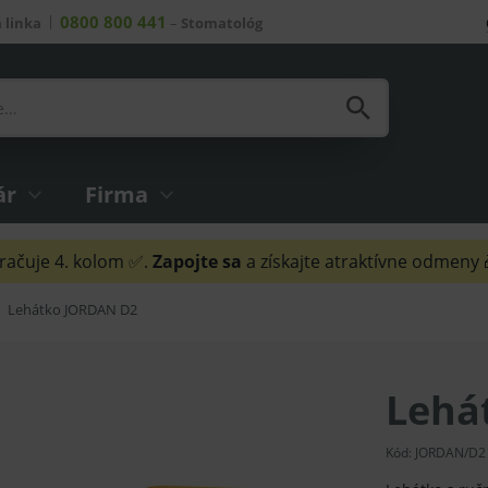
0800 800 441
 linka
–
Stomatológ
ár
Firma
ačuje 4. kolom ✅.
Zapojte sa
a získajte atraktívne odmeny
Lehátko JORDAN D2
Lehá
Kód:
JORDAN/D2