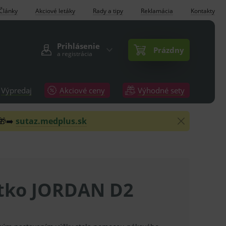
Články
Akciové letáky
Rady a tipy
Reklamácia
Kontakty
Prihlásenie
Prázdny
a registrácia
Výpredaj
Akciové ceny
Výhodné sety
 🎁➡️
sutaz.medplus.sk
tko JORDAN D2