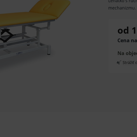
Lehátko s ru
mechanizmu. 
od 1
Cena na
Na obj
Strážiť