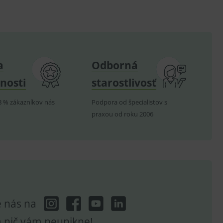
.
nných relací uživatelů
.
a
Odborná
.
nosti
starostlivosť
ů.
8 % zákazníkov nás
Podpora od špecialistov s
.
praxou od roku 2006
om k zapamatování
e nutné, aby banner cookie
hodné reklamy.
e analytics.
e nás na
poruje cookies a
a nič vám neunikne!
e analytics.