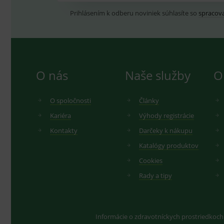
hygienických dôvodov možné odstúpiť od kúpnej z
.me
Prihlásením k odberu noviniek súhlasíte so
spracov
IDE
G
_gid
.d
Goo
.me
VISITOR_INFO1_LIVE
G
YSC
.
Goo
.yo
sid
.se
O nás
Naše služby
O
_ga_GXRFBLV37P
.me
O spoločnosti
Články
Kariéra
Výhody registrácie
Kontakty
Darčeky k nákupu
Katalógy produktov
Cookies
Rady a tipy
Informácie o zdravotníckych prostriedkoch