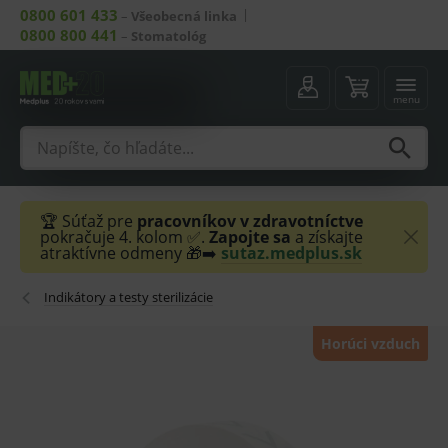
0800 601 433
–
Všeobecná linka
0800 800 441
–
Stomatológ
menu
🏆 Súťaž pre
pracovníkov v zdravotníctve
pokračuje 4. kolom ✅.
Zapojte sa
a získajte
atraktívne odmeny 🎁➡️
sutaz.medplus.sk
Indikátory a testy sterilizácie
Horúci vzduch