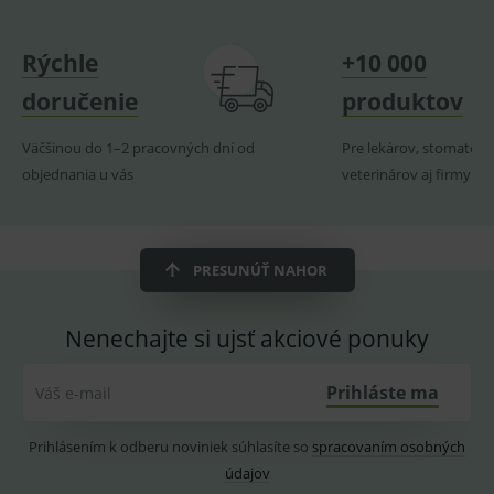
Provider
/
Název
Vyprší
Popis
Doména
Rýchle
+10 000
_sp_id.ef32
www.medplus.sk
2 roky
Cookie
pro
doručenie
produktov
fungov
OnLine
smarts
Väčšinou do 1–2 pracovných dní od
Pre lekárov, stomatoló
PHPSESSID
Zavřením
Univer
PHP.net
objednania u vás
veterinárov aj firmy
prohlížeče
identif
www.medplus.sk
použív
udržov
promě
relací
uživate
PRESUNÚŤ NAHOR
_sp_ses.ef32
www.medplus.sk
30 minut
Cookie
pro
fungov
OnLine
Nenechajte si ujsť akciové ponuky
smarts
ssupp.vid
www.medplus.sk
6 měsíců
Cookie
Prihláste ma
Váš e-mail
2 dny
pro
fungov
OnLine
smarts
Prihlásením k odberu noviniek súhlasíte so
spracovaním osobných
údajov
lastVisitedProducts
www.medplus.sk
1 rok
Cookie
uchová