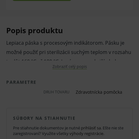
Popis produktu
Lepiaca páska s procesovým indikátorom. Pásku je
možné použiť pri sterilizácii suchým teplom v rozsahu
teplôt 160 °C až 180 °C. Lepí sa na vonkajší obal
Zobraziť celý popis
sterilizovaných predmetov. Test zmení farbu
zo zelenej na hnedú až čiernu.
PARAMETRE
Zdravotnícka pomôcka
DRUH TOVARU
Tento indikátor zodpovedá špecifikáciám pre Triedu 1
podľa STN EN ISO 11140-1:2006.
SÚBORY NA STIAHNUTIE
Vlastnosti a výhody:
Pre stiahnutie dokumentov je nutné
prihlásiť sa
. Ešte nie ste
lepiaca páska
zaregistrovaní? Využite všetky
výhody registrácie
.