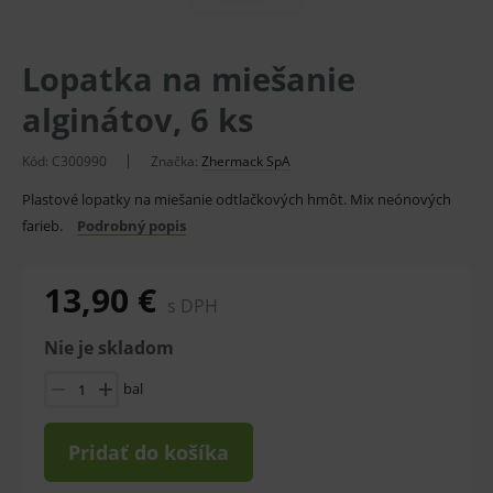
Lopatka na miešanie
alginátov, 6 ks
Kód:
C300990
Značka:
Zhermack SpA
Plastové lopatky na miešanie odtlačkových hmôt. Mix neónových
farieb.
Podrobný popis
13,90 €
s DPH
Nie je skladom
bal
Pridať do košíka