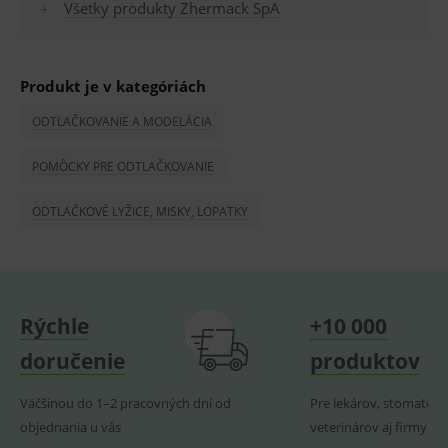
Všetky produkty Zhermack SpA
OnLine
smarts
PHPSESSID
Zavřením
Univer
PHP.net
prohlížeče
identif
www.medplus.sk
Produkt je v kategóriách
použív
udržov
promě
ODTLAČKOVANIE A MODELÁCIA
relací
uživate
POMÔCKY PRE ODTLAČKOVANIE
_sp_ses.ef32
www.medplus.sk
30 minut
Cookie
pro
fungov
ODTLAČKOVÉ LYŽICE, MISKY, LOPATKY
OnLine
smarts
ssupp.vid
www.medplus.sk
6 měsíců
Cookie
2 dny
pro
fungov
OnLine
smarts
Rýchle
+10 000
lastVisitedProducts
www.medplus.sk
1 rok
Cookie
uchová
doručenie
produktov
naposl
navští
produk
Väčšinou do 1–2 pracovných dní od
Pre lekárov, stomatoló
ssupp.visits
www.medplus.sk
6 měsíců
Cookie
objednania u vás
veterinárov aj firmy
2 dny
pro