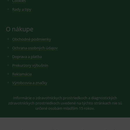
Cookies
měsíců
soubor
.youtube.com
sid
.seznam.cz
1 měsíc
Cookie od
cookie
seznam.cz
Rady a tipy
nastavuje
googlu.
Youtube ke
Slouží pro
sledování
zobrazení
uživatelskýc
vhodné
předvoleb
reklamy.
O nákupe
pro videa
Youtube
_ga_GXRFBLV37P
.medplus.sk
2 roky
Cookie pro
vložená do
Obchodné podmienky
měření
webů; může
návštěvnosti
také určit,
ve službě
Ochrana osobných údajov
zda
google
návštěvník
analytics.
Doprava a platba
webu
používá
Prekurzory výbušnín
novou nebo
starou verzi
Reklamácia
rozhraní
Youtube.
Výrobcovia a značky
Informácie o zdravotníckych prostriedkoch a diagnostických
zdravotníckych prostriedkoch uvedené na týchto stránkach nie sú
určené osobám mladším 15 rokov.