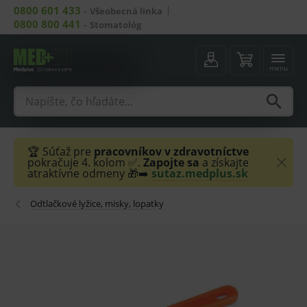
0800 601 433
–
Všeobecná linka
0800 800 441
–
Stomatológ
menu
🏆 Súťaž pre
pracovníkov v zdravotníctve
pokračuje 4. kolom ✅.
Zapojte sa
a získajte
atraktívne odmeny 🎁➡️
sutaz.medplus.sk
Odtlačkové lyžice, misky, lopatky