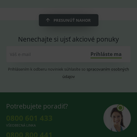
fungov
OnLine
smarts
CookieScriptConsent
1 rok
Tento 
CookieScript
PRESUNÚŤ NAHOR
cookie
www.medplus.sk
použív
služba
Cookie
Nenechajte si ujsť akciové ponuky
Script.
zapama
předvo
souhla
Prihláste ma
Váš e-mail
soubo
cookie
návště
Prihlásením k odberu noviniek súhlasíte so
spracovaním osobných
Je nutn
banne
údajov
cookie
Cookie
Script
fungov
správn
Potrebujete poradiť?
0800 601 433
Provider
/
VŠEOBECNÁ LINKA
Název
Vyprší
Popis
Provider
Doména
/
Název
Vyprší
Popis
0800 800 441
Doména