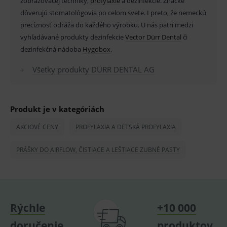
zobrazovacej techniky,
profylaxie
a dezinfekcie. Značke
_sp_id.ef32
www.medplus.sk
2 roky
Cookie
dôverujú stomatológovia po celom svete. I preto, že nemeckú
pro
fungov
precíznosť odráža do každého výrobku. U nás patrí medzi
OnLine
smarts
vyhľadávané produkty dezinfekcie
Vector Dürr Dental
či
dezinfekčná nádoba
Hygobox
.
PHPSESSID
Zavřením
Univer
PHP.net
prohlížeče
identif
www.medplus.sk
použív
Všetky produkty DÜRR DENTAL AG
udržov
promě
relací
uživate
_sp_ses.ef32
www.medplus.sk
30 minut
Cookie
Produkt je v kategóriách
pro
fungov
AKCIOVÉ CENY
PROFYLAXIA A DETSKÁ PROFYLAXIA
OnLine
smarts
PRÁŠKY DO AIRFLOW, ČISTIACE A LEŠTIACE ZUBNÉ PASTY
ssupp.vid
www.medplus.sk
6 měsíců
Cookie
2 dny
pro
fungov
OnLine
smarts
lastVisitedProducts
www.medplus.sk
1 rok
Cookie
uchová
Rýchle
+10 000
naposl
navští
produk
doručenie
produktov