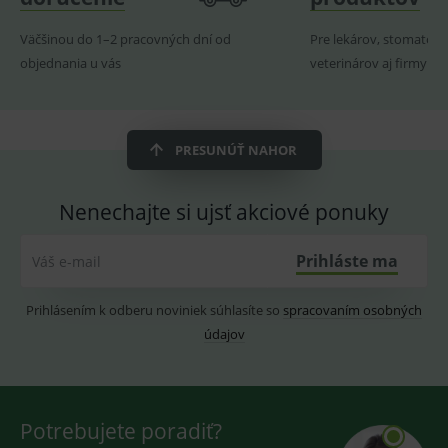
ssupp.visits
www.medplus.sk
6 měsíců
Cookie
2 dny
pro
Väčšinou do 1–2 pracovných dní od
Pre lekárov, stomatoló
fungov
OnLine
objednania u vás
veterinárov aj firmy
smarts
CookieScriptConsent
1 rok
Tento 
CookieScript
cookie
www.medplus.sk
použív
služba
PRESUNÚŤ NAHOR
Cookie
Script.
zapama
předvo
Nenechajte si ujsť akciové ponuky
souhla
soubo
cookie
návště
Prihláste ma
Váš e-mail
Je nutn
banne
cookie
Prihlásením k odberu noviniek súhlasíte so
spracovaním osobných
Cookie
Script
údajov
fungov
správn
Potrebujete poradiť?
Provider
/