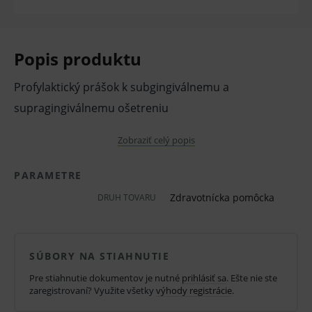
Popis produktu
Profylaktický prášok k subgingiválnemu a
supragingiválnemu ošetreniu
Balenie obsahuje 4 x 100 g.
Zobraziť celý popis
Pred použitím zdravotníckej pomôcky a diagnostickej
PARAMETRE
zdravotníckej pomôcky in vitro odporúčame poradu s
Zdravotnícka pomôcka
DRUH TOVARU
lekárom. Starostlivo si prečítajte informácie o výrobku
a ak je súčasťou, tak aj návod na jeho použitie.
SÚBORY NA STIAHNUTIE
Klinická účinnosť zdravotníckej pomôcky a
diagnostickej zdravotníckej pomôcky in vitro nemusí
Pre stiahnutie dokumentov je nutné
prihlásiť sa
. Ešte nie ste
zaregistrovaní? Využite všetky
výhody registrácie
.
byť zaručená, lepšia alebo rovnocenná s účinnosťou