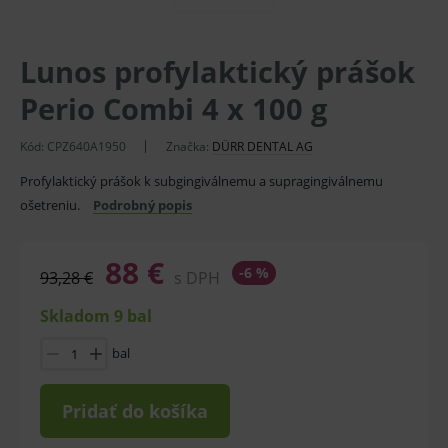
Lunos profylaktický prášok
Perio Combi 4 x 100 g
Kód:
CPZ640A1950
Značka:
DÜRR DENTAL AG
Profylaktický prášok k subgingiválnemu a supragingiválnemu
ošetreniu.
Podrobný popis
88 €
-6 %
93,28 €
s DPH
Skladom 9 bal
bal
Pridať do košíka