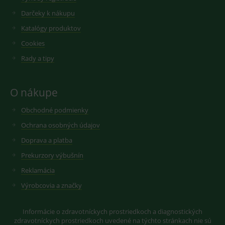
reklamy.
vložených
videí.
Darčeky k nákupu
VISITOR_INFO1_LIVE
6
Tento
Google LLC
měsíců
soubor
.youtube.com
sid
.seznam.cz
1 měsíc
Cookie od
Katalógy produktov
cookie
seznam.cz
nastavuje
googlu.
Cookies
Youtube ke
Slouží pro
sledování
zobrazení
Rady a tipy
uživatelskýc
vhodné
předvoleb
reklamy.
pro videa
Youtube
_ga_GXRFBLV37P
.medplus.sk
2 roky
Cookie pro
vložená do
měření
O nákupe
webů; může
návštěvnosti
také určit,
ve službě
zda
Obchodné podmienky
google
návštěvník
analytics.
webu
Ochrana osobných údajov
používá
novou nebo
Doprava a platba
starou verzi
rozhraní
Prekurzory výbušnín
Youtube.
Reklamácia
Výrobcovia a značky
Informácie o zdravotníckych prostriedkoch a diagnostických
zdravotníckych prostriedkoch uvedené na týchto stránkach nie sú