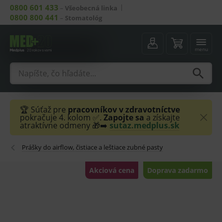
0800 601 433
–
Všeobecná linka
0800 800 441
–
Stomatológ
menu
🏆 Súťaž pre
pracovníkov v zdravotníctve
pokračuje 4. kolom ✅.
Zapojte sa
a získajte
atraktívne odmeny 🎁➡️
sutaz.medplus.sk
Prášky do airflow, čistiace a leštiace zubné pasty
Akciová cena
Doprava zadarmo