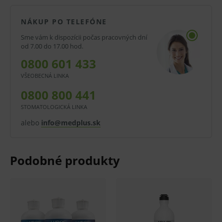
inej liečby alebo inej zdravotníckej pomôcky a
diagnostickej zdravotníckej pomôcky in vitro a jeho
NÁKUP PO TELEFÓNE
použitie môže byť spojené s rizikami.
Sme vám k dispozícii počas pracovných dní
od 7.00 do 17.00 hod.
V prípade porušenia zapečateného obalu tohto
0800 601 433
tovaru nie je z dôvodu ochrany zdravia alebo
VŠEOBECNÁ LINKA
hygienických dôvodov možné odstúpiť od kúpnej
0800 800 441
zmluvy v lehote 14 dní.
STOMATOLOGICKÁ LINKA
alebo
info@medplus.sk