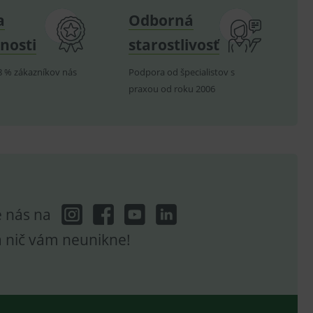
a
Odborná
nosti
starostlivosť
8 % zákazníkov nás
Podpora od špecialistov s
hodné reklamy.
praxou od roku 2006
e analytics.
poruje cookies a
e analytics.
hodné reklamy.
e analytics.
telských předvoleb pro
těvník webu používá
dování zobrazení
e nás na
ení vhodné reklamy.
e analytics.
a nič vám neunikne!