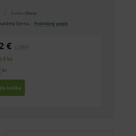
Značka:
Omron
manžeta čierna.
Podrobný popis
2 €
s DPH
 5 ks
ks
 do košíka