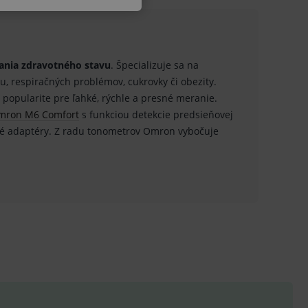
ania zdravotného stavu
. Špecializuje sa na
ku, respiračných problémov, cukrovky či obezity.
u do košíka atď. Pre správne
í popularite pre ľahké, rýchle a presné meranie.
mron M6 Comfort
s funkciou detekcie predsieňovej
vé adaptéry. Z radu tonometrov Omron vybočuje
.
nných relací uživatelů
.
.
ů.
.
om k zapamatování
e nutné, aby banner cookie