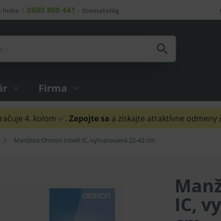
0800 800 441
 linka
–
Stomatológ
ár
Firma
ačuje 4. kolom ✅.
Zapojte sa
a získajte atraktívne odmeny
Manžeta Omron Intelli IC, vytvarovaná 22-42 cm
Manž
IC, v