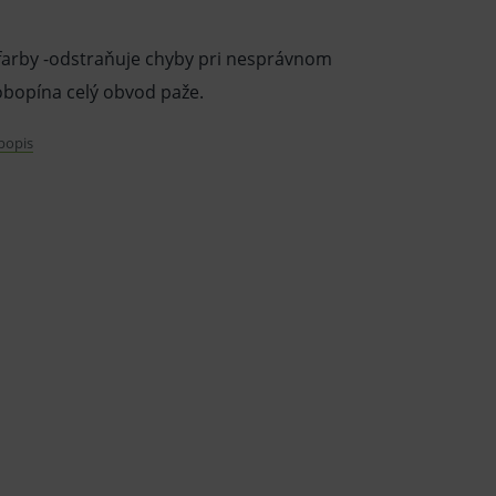
 farby -odstraňuje chyby pri nesprávnom
obopína celý obvod paže.
E
 popis
apr. pro OMRON M6 Comfort s Intelli
N
kej zdravotníckej pomôcky in vitro
tajte informácie o výrobku a ak je