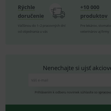
Rýchle
+10 000
doručenie
produktov
P
Název
Pro
D
Název
Do
Väčšinou do 1–2 pracovných dní
Pre lekárov, stomato
_gcl_au
G
od objednania u vás
veterinárov aj firmy
.
_gat_UA-
.me
193359858-4
test_cookie
G
_ga
.d
Goo
.me
IDE
G
_gid
.d
Goo
.me
VISITOR_INFO1_LIVE
G
YSC
.
Goo
Nenechajte si ujsť akcio
.yo
sid
.se
Váš e-mail
_ga_GXRFBLV37P
.me
Prihlásením k odberu noviniek súhlasíte so
spracov