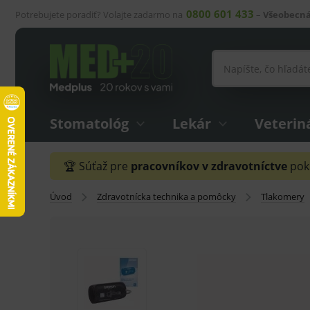
0800 601 433
Potrebujete poradiť? Volajte zadarmo na
–
Všeobecná
Stomatológ
Lekár
Veterin
🏆 Súťaž pre
pracovníkov v zdravotníctve
pokr
Úvod
Zdravotnícka technika a pomôcky
Tlakomery