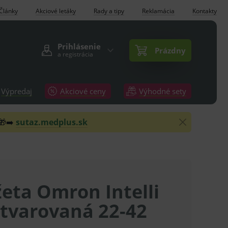
Články
Akciové letáky
Rady a tipy
Reklamácia
Kontakty
Prihlásenie
Prázdny
a registrácia
Výpredaj
Akciové ceny
Výhodné sety
 🎁➡️
sutaz.medplus.sk
eta Omron Intelli
ytvarovaná 22-42