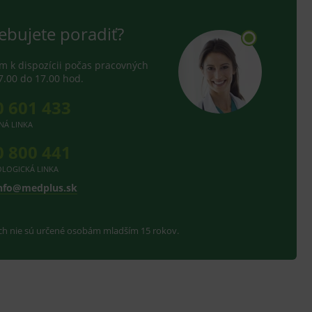
ebujete poradiť?
 k dispozícii počas pracovných
7.00 do 17.00 hod.
0 601 433
NÁ LINKA
0 800 441
LOGICKÁ LINKA
nfo@medplus.sk
ach nie sú určené osobám mladším 15 rokov.