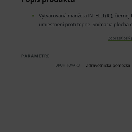
Vytvarovaná manžeta INTELLI (IC), čiernej
umiestnení proti tepne. Snímacia plocha 
Náhradný diel No. 9911730-8 / HEM-FL31-
Zobraziť celý
Šírka manžety 15 cm
Určená pre obvod paže 22 - 42 cm
PARAMETRE
Vhodná len pre vybrané modely OMRON, n
Zdravotnícka pomôcka
DRUH TOVARU
manžetou alebo M6 Comfort IT.
Nie je vhodná pre ostatné modely OMRO
Pred použitím zdravotníckej pomôcky a diagnostic
odporúčame poradu s lekárom. Starostlivo si prečí
súčasťou, tak aj návod na jeho použitie.