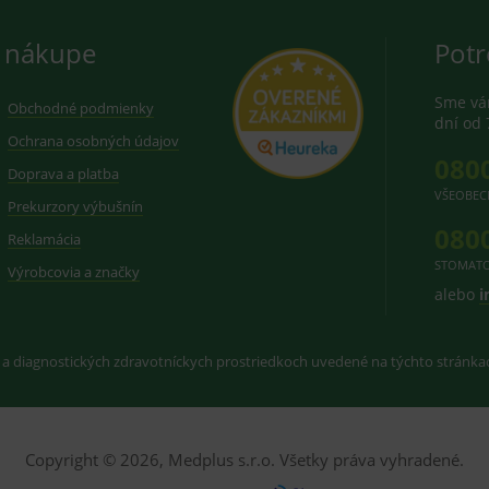
 nákupe
Potr
Sme vám
Obchodné podmienky
dní od 
Ochrana osobných údajov
080
Doprava a platba
VŠEOBEC
Prekurzory výbušnín
080
Reklamácia
STOMATO
Výrobcovia a značky
alebo
i
 a diagnostických zdravotníckych prostriedkoch uvedené na týchto stránk
Copyright © 2026, Medplus s.r.o. Všetky práva vyhradené.