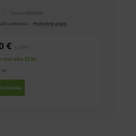
Značka:
EMSPOMA
sážna emulzia.
Podrobný popis
0 €
s DPH
 viac ako 20 ks
ks
 do košíka