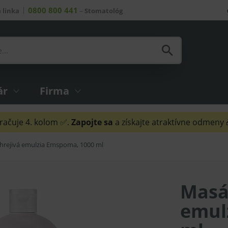
0800 800 441
 linka
–
Stomatológ
ár
Firma
ačuje 4. kolom ✅.
Zapojte sa
a získajte atraktívne odmeny
hrejivá emulzia Emspoma, 1000 ml
Masá
emul