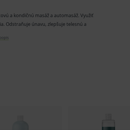
ovú a kondičnú masáž a automasáž. Využiť
lia. Odstraňuje únavu, zlepšuje telesnú a
 popis
 sa umýva. Pokožku chráni pred infekciou a
 automasáž