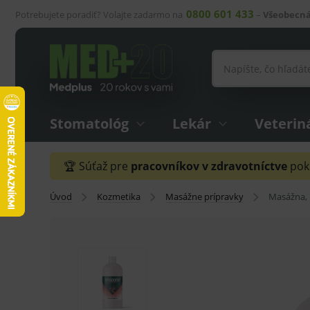
0800 601 433
Potrebujete poradiť? Volajte zadarmo na
–
Všeobecná
Stomatológ
Lekár
Veterin
🏆 Súťaž pre
pracovníkov v zdravotníctve
pokr
Úvod
Kozmetika
Masážne prípravky
Masážna, 