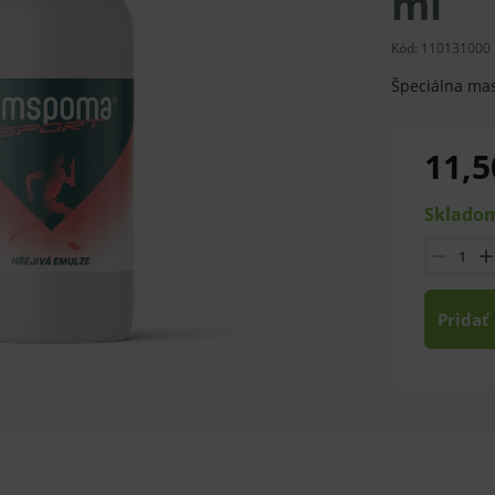
ml
Kód:
110131000
Špeciálna ma
11,5
Skladom
Pridať