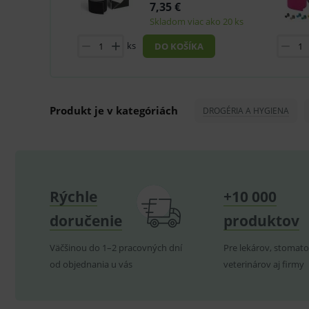
Technické – základné život
7,35 €
Nevyhnutné cookies umožňujú
Skladom viac ako 20 ks
používanie webu sú nutné.
ks
DO KOŠÍKA
P
Název
_sp_id.ef32
PHPSESSID
Produkt je v kategóriách
DROGÉRIA A HYGIENA
_sp_ses.ef32
ssupp.vid
lastVisitedProducts
Rýchle
+10 000
ssupp.visits
doručenie
produktov
CookieScriptConsent
C
Väčšinou do 1–2 pracovných dní
Pre lekárov, stomato
od objednania u vás
veterinárov aj firmy
P
Název
Pro
D
Název