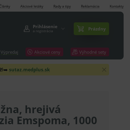
Články
Akciové letáky
Rady a tipy
Reklamácia
Kontakty
Prihlásenie
Prázdny
a registrácia
Výpredaj
Akciové ceny
Výhodné sety
 🎁➡️
sutaz.medplus.sk
žna, hrejivá
zia Emspoma, 1000