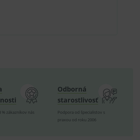
u do košíka atď. Pre správne
.
nných relací uživatelů
.
.
ů.
a
Odborná
.
nosti
starostlivosť
om k zapamatování
e nutné, aby banner cookie
8 % zákazníkov nás
Podpora od špecialistov s
praxou od roku 2006