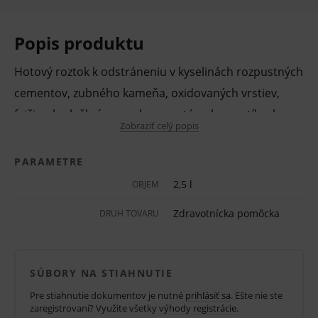
Popis produktu
Hotový roztok k odstráneniu v kyselinách rozpustných
cementov, zubného kameňa, oxidovaných vrstiev,
fajčiarskych škvŕn a pod. na protézach, mostíkoch,
Zobraziť celý popis
korunkách, skle atď.
PARAMETRE
Vlastnosti a výhody:
2,5 l
OBJEM
Roztok je určený pre priame použitie a
intenzívne čistenie.
Zdravotnícka pomôcka
DRUH TOVARU
Obzvlášť rýchly a účinný vďaka špeciálnej
receptúre.
SÚBORY NA STIAHNUTIE
Vhodný pre použitie v ultrazvukovom kúpeli,
Pre stiahnutie dokumentov je nutné
prihlásiť sa
. Ešte nie ste
má vynikajúcu materiálovú znášanlivosť.
zaregistrovaní? Využite všetky
výhody registrácie
.