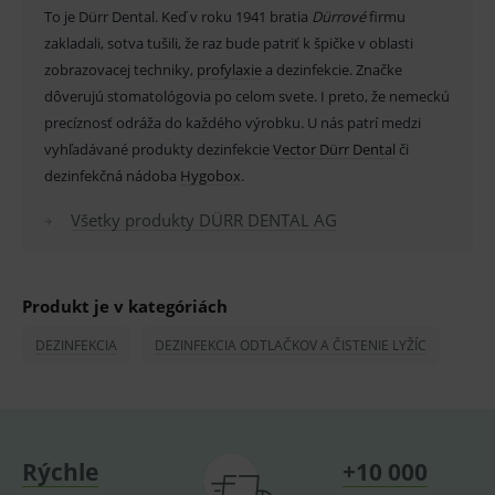
zmluvy v lehote 14 dní.
To je Dürr Dental. Keď v roku 1941 bratia
Dürrové
firmu
_sp_id.ef32
www.medplus.sk
2 roky
Cookie
pro
zakladali, sotva tušili, že raz bude patriť k špičke v oblasti
fungov
zobrazovacej techniky,
profylaxie
a dezinfekcie. Značke
OnLine
smarts
dôverujú stomatológovia po celom svete. I preto, že nemeckú
PHPSESSID
Zavřením
Univer
PHP.net
precíznosť odráža do každého výrobku. U nás patrí medzi
prohlížeče
identif
www.medplus.sk
vyhľadávané produkty dezinfekcie
Vector Dürr Dental
či
použív
udržov
dezinfekčná nádoba
Hygobox
.
promě
relací
uživate
Všetky produkty DÜRR DENTAL AG
_sp_ses.ef32
www.medplus.sk
30 minut
Cookie
pro
fungov
OnLine
Produkt je v kategóriách
smarts
ssupp.vid
www.medplus.sk
6 měsíců
Cookie
DEZINFEKCIA
DEZINFEKCIA ODTLAČKOV A ČISTENIE LYŽÍC
2 dny
pro
fungov
OnLine
smarts
lastVisitedProducts
www.medplus.sk
1 rok
Cookie
uchová
naposl
Rýchle
+10 000
navští
produk