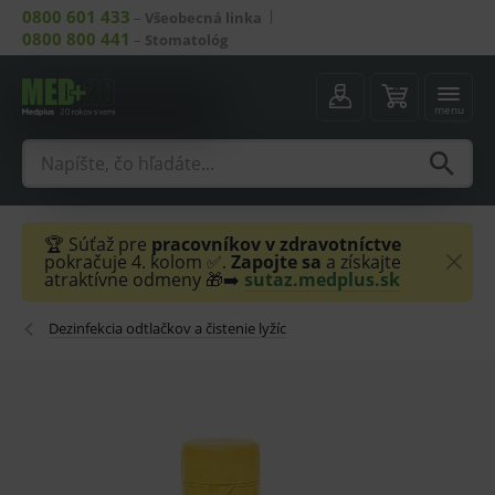
0800 601 433
–
Všeobecná linka
0800 800 441
–
Stomatológ
menu
🏆 Súťaž pre
pracovníkov v zdravotníctve
pokračuje 4. kolom ✅.
Zapojte sa
a získajte
atraktívne odmeny 🎁➡️
sutaz.medplus.sk
Dezinfekcia odtlačkov a čistenie lyžíc