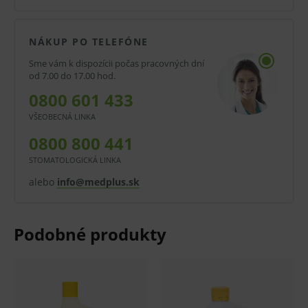
Účinné látky:
anorganické kyseliny, tenzidy a inhibítory
NÁKUP PO TELEFÓNE
korózie.
Sme vám k dispozícii počas pracovných dní
od 7.00 do 17.00 hod.
Dezinfekcia Dürr Dental neobsahuje
diizokyanáty.
0800 601 433
VŠEOBECNÁ LINKA
0800 800 441
STOMATOLOGICKÁ LINKA
alebo
info@medplus.sk
VAROVANIE
Spôsobuje vážne podráždenie očí.
POKYNY PRE BEZPEČNÉ ZAOBCHÁDZANIE