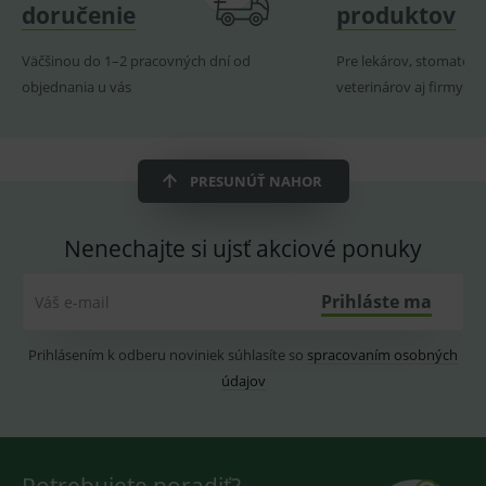
doručenie
produktov
ssupp.visits
www.medplus.sk
6 měsíců
Cookie
2 dny
pro
fungov
Väčšinou do 1–2 pracovných dní od
Pre lekárov, stomatoló
OnLine
objednania u vás
veterinárov aj firmy
smarts
CookieScriptConsent
1 rok
Tento 
CookieScript
cookie
www.medplus.sk
použív
služba
PRESUNÚŤ NAHOR
Cookie
Script.
zapama
předvo
Nenechajte si ujsť akciové ponuky
souhla
soubo
cookie
návště
Prihláste ma
Váš e-mail
Je nutn
banne
cookie
Cookie
Prihlásením k odberu noviniek súhlasíte so
spracovaním osobných
Script
fungov
údajov
správn